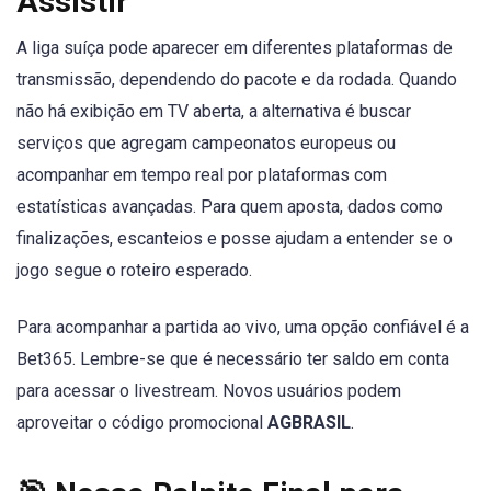
Assistir
A liga suíça pode aparecer em diferentes plataformas de
transmissão, dependendo do pacote e da rodada. Quando
não há exibição em TV aberta, a alternativa é buscar
serviços que agregam campeonatos europeus ou
acompanhar em tempo real por plataformas com
estatísticas avançadas. Para quem aposta, dados como
finalizações, escanteios e posse ajudam a entender se o
jogo segue o roteiro esperado.
Para acompanhar a partida ao vivo, uma opção confiável é a
Bet365. Lembre-se que é necessário ter saldo em conta
para acessar o livestream. Novos usuários podem
aproveitar o código promocional
AGBRASIL
.