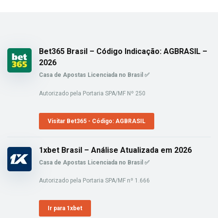
Bet365 Brasil – Código Indicação: AGBRASIL –
2026
Casa de Apostas Licenciada no Brasil ✅
Autorizado pela Portaria SPA/MF Nº 250
Visitar Bet365 - Código: AGBRASIL
1xbet Brasil – Análise Atualizada em 2026
Casa de Apostas Licenciada no Brasil ✅
Autorizado pela Portaria SPA/MF nº 1.666
Ir para 1xbet