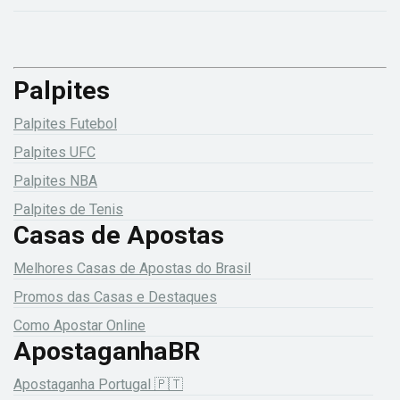
Palpites
Palpites Futebol
Palpites UFC
Palpites NBA
Palpites de Tenis
Casas de Apostas
Melhores Casas de Apostas do Brasil
Promos das Casas e Destaques
Como Apostar Online
ApostaganhaBR
Apostaganha Portugal 🇵🇹