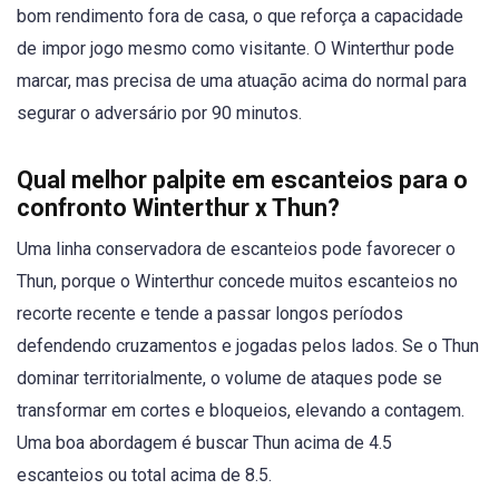
bom rendimento fora de casa, o que reforça a capacidade
de impor jogo mesmo como visitante. O Winterthur pode
marcar, mas precisa de uma atuação acima do normal para
segurar o adversário por 90 minutos.
Qual melhor palpite em escanteios para o
confronto Winterthur x Thun?
Uma linha conservadora de escanteios pode favorecer o
Thun, porque o Winterthur concede muitos escanteios no
recorte recente e tende a passar longos períodos
defendendo cruzamentos e jogadas pelos lados. Se o Thun
dominar territorialmente, o volume de ataques pode se
transformar em cortes e bloqueios, elevando a contagem.
Uma boa abordagem é buscar Thun acima de 4.5
escanteios ou total acima de 8.5.