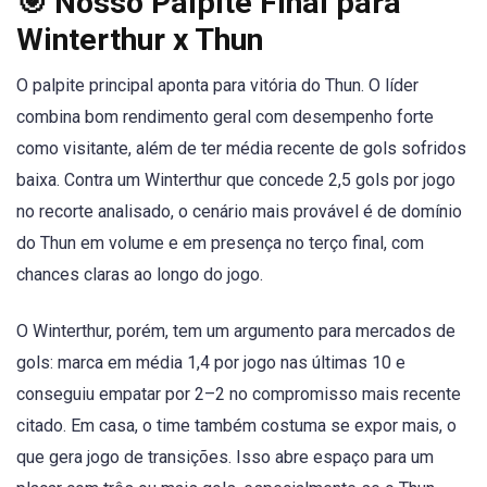
🎯 Nosso Palpite Final para
Winterthur x Thun
O palpite principal aponta para vitória do Thun. O líder
combina bom rendimento geral com desempenho forte
como visitante, além de ter média recente de gols sofridos
baixa. Contra um Winterthur que concede 2,5 gols por jogo
no recorte analisado, o cenário mais provável é de domínio
do Thun em volume e em presença no terço final, com
chances claras ao longo do jogo.
O Winterthur, porém, tem um argumento para mercados de
gols: marca em média 1,4 por jogo nas últimas 10 e
conseguiu empatar por 2–2 no compromisso mais recente
citado. Em casa, o time também costuma se expor mais, o
que gera jogo de transições. Isso abre espaço para um