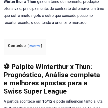
Winterthur x Thun
gira em torno de momento, produção
ofensiva e, principalmente, do contraste defensivo: um time
que sofre muitos gols e outro que concede pouco no
recorte recente, o que tende a orientar o mercado.
Conteúdo
mostrar
⚽ Palpite Winterthur x Thun:
Prognóstico, Análise completa
e melhores apostas para a
Swiss Super League
A partida acontece em
16/12
e pode influenciar tanto a luta