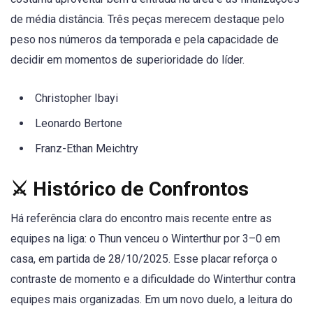
de média distância. Três peças merecem destaque pelo
peso nos números da temporada e pela capacidade de
decidir em momentos de superioridade do líder.
Christopher Ibayi
Leonardo Bertone
Franz-Ethan Meichtry
⚔️ Histórico de Confrontos
Há referência clara do encontro mais recente entre as
equipes na liga: o Thun venceu o Winterthur por 3–0 em
casa, em partida de 28/10/2025. Esse placar reforça o
contraste de momento e a dificuldade do Winterthur contra
equipes mais organizadas. Em um novo duelo, a leitura do