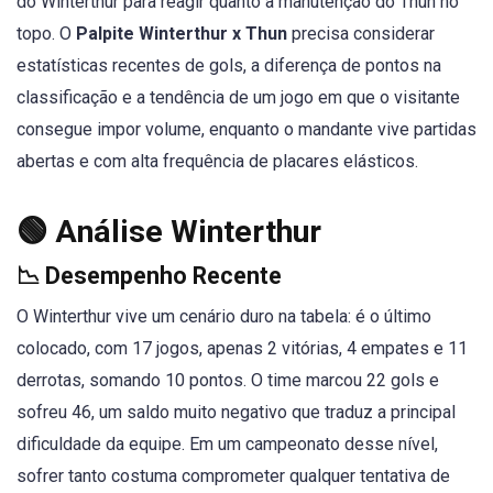
do Winterthur para reagir quanto a manutenção do Thun no
topo. O
Palpite Winterthur x Thun
precisa considerar
estatísticas recentes de gols, a diferença de pontos na
classificação e a tendência de um jogo em que o visitante
consegue impor volume, enquanto o mandante vive partidas
abertas e com alta frequência de placares elásticos.
🟢 Análise Winterthur
📉 Desempenho Recente
O Winterthur vive um cenário duro na tabela: é o último
colocado, com 17 jogos, apenas 2 vitórias, 4 empates e 11
derrotas, somando 10 pontos. O time marcou 22 gols e
sofreu 46, um saldo muito negativo que traduz a principal
dificuldade da equipe. Em um campeonato desse nível,
sofrer tanto costuma comprometer qualquer tentativa de