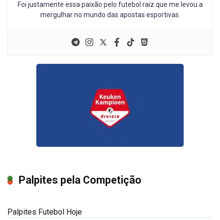
Foi justamente essa paixão pelo futebol raiz que me levou a
mergulhar no mundo das apostas esportivas.
Palpites pela Competição
Palpites Futebol Hoje