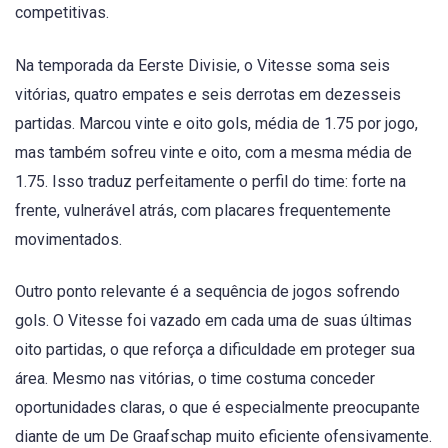
competitivas.
Na temporada da Eerste Divisie, o Vitesse soma seis
vitórias, quatro empates e seis derrotas em dezesseis
partidas. Marcou vinte e oito gols, média de 1.75 por jogo,
mas também sofreu vinte e oito, com a mesma média de
1.75. Isso traduz perfeitamente o perfil do time: forte na
frente, vulnerável atrás, com placares frequentemente
movimentados.
Outro ponto relevante é a sequência de jogos sofrendo
gols. O Vitesse foi vazado em cada uma de suas últimas
oito partidas, o que reforça a dificuldade em proteger sua
área. Mesmo nas vitórias, o time costuma conceder
oportunidades claras, o que é especialmente preocupante
diante de um De Graafschap muito eficiente ofensivamente.