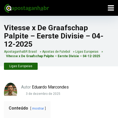
Vitesse x De Graafschap
Palpite – Eerste Divisie – 04-
12-2025
ApostaganhaBR Brasil
»
Apostas de Futebol
»
Ligas Europeias
»
Vitesse x De Graafschap Palpite – Eerste Divisie – 04-12-2025
Ligas Europeias
Autor
Eduardo Marcondes
3 de dezembro de 2025
Conteúdo
mostrar