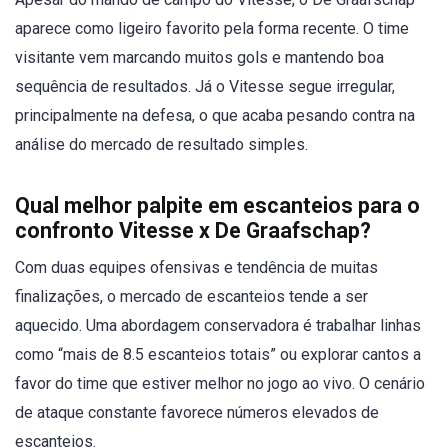
aparece como ligeiro favorito pela forma recente. O time
visitante vem marcando muitos gols e mantendo boa
sequência de resultados. Já o Vitesse segue irregular,
principalmente na defesa, o que acaba pesando contra na
análise do mercado de resultado simples.
Qual melhor palpite em escanteios para o
confronto Vitesse x De Graafschap?
Com duas equipes ofensivas e tendência de muitas
finalizações, o mercado de escanteios tende a ser
aquecido. Uma abordagem conservadora é trabalhar linhas
como “mais de 8.5 escanteios totais” ou explorar cantos a
favor do time que estiver melhor no jogo ao vivo. O cenário
de ataque constante favorece números elevados de
escanteios.