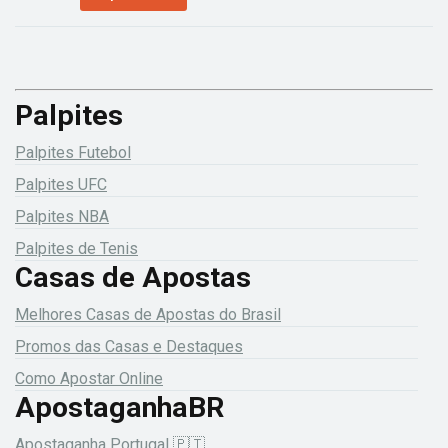
Palpites
Palpites Futebol
Palpites UFC
Palpites NBA
Palpites de Tenis
Casas de Apostas
Melhores Casas de Apostas do Brasil
Promos das Casas e Destaques
Como Apostar Online
ApostaganhaBR
Apostaganha Portugal 🇵🇹