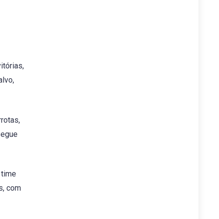
tórias,
alvo,
rotas,
segue
 time
as, com