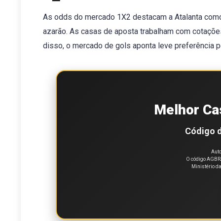
As odds do mercado 1X2 destacam a Atalanta como
azarão. As casas de aposta trabalham com cotaçõe
disso, o mercado de gols aponta leve preferência pe
Melhor Ca
Código d
Auto
O código AGBRA
Ministério d