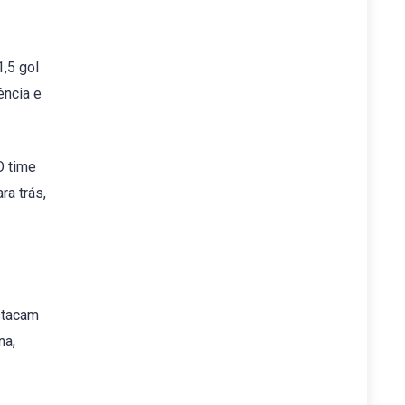
1,5 gol
ência e
O time
ra trás,
stacam
na,