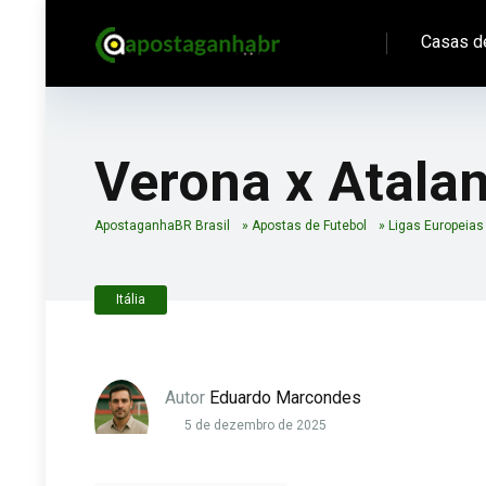
Casas d
Verona x Atalan
ApostaganhaBR Brasil
»
Apostas de Futebol
»
Ligas Europeias
Itália
Autor
Eduardo Marcondes
5 de dezembro de 2025