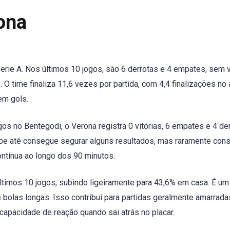
rona
erie A. Nos últimos 10 jogos, são 6 derrotas e 4 empates, sem vi
O time finaliza 11,6 vezes por partida, com 4,4 finalizações no 
em gols.
os no Bentegodi, o Verona registra 0 vitórias, 6 empates e 4 der
ipe até consegue segurar alguns resultados, mas raramente con
ntínua ao longo dos 90 minutos.
timos 10 jogos, subindo ligeiramente para 43,6% em casa. É um
e bolas longas. Isso contribui para partidas geralmente amarrad
 capacidade de reação quando sai atrás no placar.