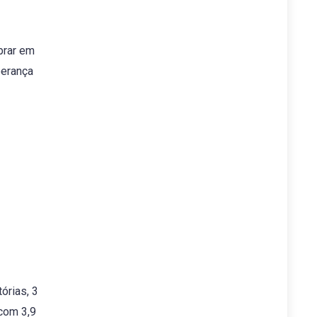
brar em
perança
órias, 3
 com 3,9