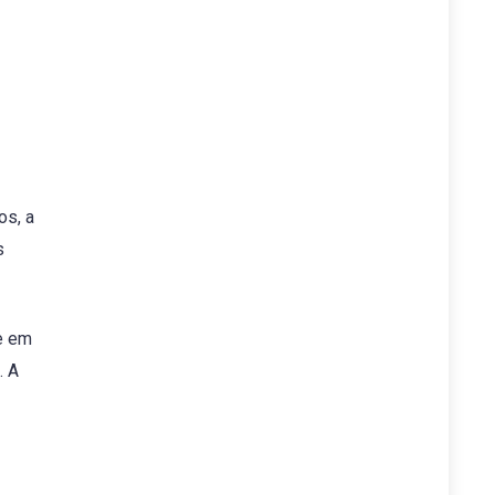
os, a
s
e em
. A