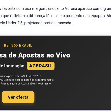
 favorita com boa margem, enquanto Verona aparece como gra
s que refletem a diferença técnica e o momento das equipes. A
lo Under 2.5, projetando partida truncada.
BET365 BRASIL
sa de Apostas ao Vivo
e Indicação:
AGBRASIL
rizado pela Portaria SPA/MF Nº 250.
SIL é usado apenas para fins de rastreamento.
a Fazenda adverte: Aposta não é investimento.
Ver oferta