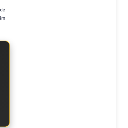
nde
lém