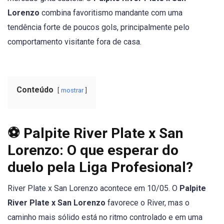
Lorenzo
combina favoritismo mandante com uma
tendência forte de poucos gols, principalmente pelo
comportamento visitante fora de casa.
Conteúdo
mostrar
⚽ Palpite River Plate x San
Lorenzo: O que esperar do
duelo pela Liga Profesional?
River Plate x San Lorenzo acontece em 10/05. O
Palpite
River Plate x San Lorenzo
favorece o River, mas o
caminho mais sólido está no ritmo controlado e em uma