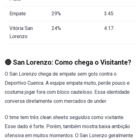
Empate
29%
3.45
Vitória San
24%
4.17
Lorenzo
🔴 San Lorenzo: Como chega o Visitante?
O San Lorenzo chega de empate sem gols contra o
Deportivo Cuenca. A equipe empata muito, perde pouco e
costuma jogar fora com bloco cauteloso. Essa identidade
conversa diretamente com mercados de under.
O time tem três clean sheets seguidos como visitante.
Esse dado é forte. Porém, também mostra baixa ambição
ofensiva em muitos momentos. O San Lorenzo geralmente