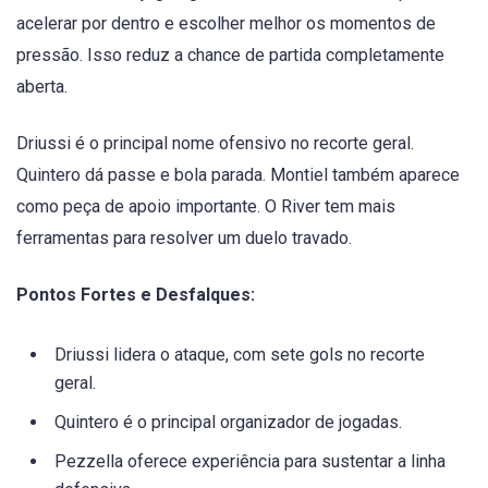
acelerar por dentro e escolher melhor os momentos de
pressão. Isso reduz a chance de partida completamente
aberta.
Driussi é o principal nome ofensivo no recorte geral.
Quintero dá passe e bola parada. Montiel também aparece
como peça de apoio importante. O River tem mais
ferramentas para resolver um duelo travado.
Pontos Fortes e Desfalques:
Driussi lidera o ataque, com sete gols no recorte
geral.
Quintero é o principal organizador de jogadas.
Pezzella oferece experiência para sustentar a linha