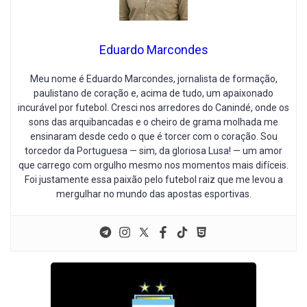
Eduardo Marcondes
Meu nome é Eduardo Marcondes, jornalista de formação,
paulistano de coração e, acima de tudo, um apaixonado
incurável por futebol. Cresci nos arredores do Canindé, onde os
sons das arquibancadas e o cheiro de grama molhada me
ensinaram desde cedo o que é torcer com o coração. Sou
torcedor da Portuguesa — sim, da gloriosa Lusa! — um amor
que carrego com orgulho mesmo nos momentos mais difíceis.
Foi justamente essa paixão pelo futebol raiz que me levou a
mergulhar no mundo das apostas esportivas.