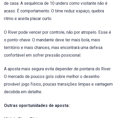
de casa. A sequência de 10 unders como visitante não é
acaso. É comportamento. O time reduz espaço, quebra
ritmo e aceita placar curto.
O River pode vencer por controle, não por atropelo. Esse é
o ponto-chave. O mandante deve ter mais bola, mais
território e mais chances, mas encontrará uma defesa
confortável em sofrer pressão posicional.
A aposta mais segura evita depender de pontaria do River.
O mercado de poucos gols cobre melhor o desenho
provável: jogo físico, poucas transições limpas e vantagem
decidida em detalhe.
Outras oportunidades de aposta: