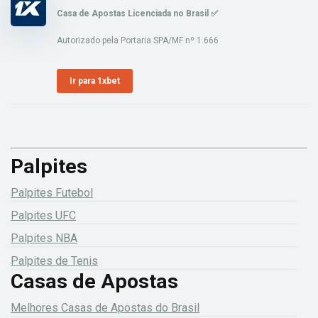
Casa de Apostas Licenciada no Brasil ✅
Autorizado pela Portaria SPA/MF nº 1.666
Ir para 1xbet
Palpites
Palpites Futebol
Palpites UFC
Palpites NBA
Palpites de Tenis
Casas de Apostas
Melhores Casas de Apostas do Brasil