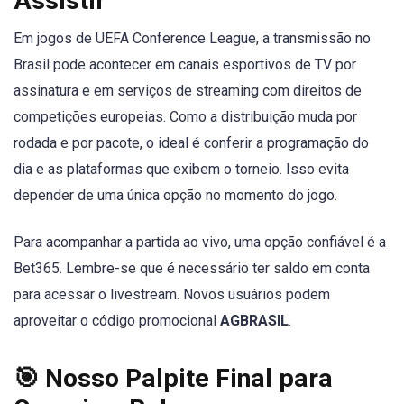
Assistir
Em jogos de UEFA Conference League, a transmissão no
Brasil pode acontecer em canais esportivos de TV por
assinatura e em serviços de streaming com direitos de
competições europeias. Como a distribuição muda por
rodada e por pacote, o ideal é conferir a programação do
dia e as plataformas que exibem o torneio. Isso evita
depender de uma única opção no momento do jogo.
Para acompanhar a partida ao vivo, uma opção confiável é a
Bet365. Lembre-se que é necessário ter saldo em conta
para acessar o livestream. Novos usuários podem
aproveitar o código promocional
AGBRASIL
.
🎯 Nosso Palpite Final para