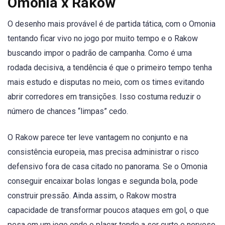
Omonia x Rakow
O desenho mais provável é de partida tática, com o Omonia
tentando ficar vivo no jogo por muito tempo e o Rakow
buscando impor o padrão de campanha. Como é uma
rodada decisiva, a tendência é que o primeiro tempo tenha
mais estudo e disputas no meio, com os times evitando
abrir corredores em transições. Isso costuma reduzir o
número de chances “limpas” cedo.
O Rakow parece ter leve vantagem no conjunto e na
consistência europeia, mas precisa administrar o risco
defensivo fora de casa citado no panorama. Se o Omonia
conseguir encaixar bolas longas e segunda bola, pode
construir pressão. Ainda assim, o Rakow mostra
capacidade de transformar poucos ataques em gol, o que
pesa em um jogo onde o placar tende a ser curto e nervoso.