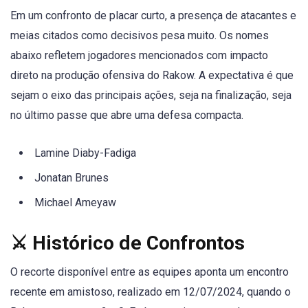
Em um confronto de placar curto, a presença de atacantes e
meias citados como decisivos pesa muito. Os nomes
abaixo refletem jogadores mencionados com impacto
direto na produção ofensiva do Rakow. A expectativa é que
sejam o eixo das principais ações, seja na finalização, seja
no último passe que abre uma defesa compacta.
Lamine Diaby-Fadiga
Jonatan Brunes
Michael Ameyaw
⚔️ Histórico de Confrontos
O recorte disponível entre as equipes aponta um encontro
recente em amistoso, realizado em 12/07/2024, quando o