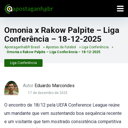
Omonia x Rakow Palpite – Liga
Conferência – 18-12-2025
ApostaganhaBR Brasil
»
Apostas de Futebol
»
Liga Conferência
»
Omonia x Rakow Palpite – Liga Conferência – 18-12-2025
Liga Conferência
Autor
Eduardo Marcondes
17 de dezembro de 2025
O encontro de 18/12 pela UEFA Conference League reúne
um mandante que vem sustentando boa sequência recente
e um visitante que tem mostrado consistência competitiva