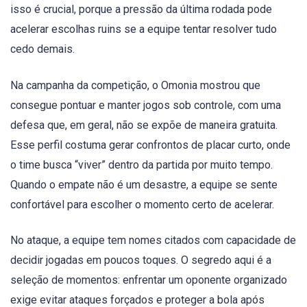
isso é crucial, porque a pressão da última rodada pode
acelerar escolhas ruins se a equipe tentar resolver tudo
cedo demais.
Na campanha da competição, o Omonia mostrou que
consegue pontuar e manter jogos sob controle, com uma
defesa que, em geral, não se expõe de maneira gratuita.
Esse perfil costuma gerar confrontos de placar curto, onde
o time busca “viver” dentro da partida por muito tempo.
Quando o empate não é um desastre, a equipe se sente
confortável para escolher o momento certo de acelerar.
No ataque, a equipe tem nomes citados com capacidade de
decidir jogadas em poucos toques. O segredo aqui é a
seleção de momentos: enfrentar um oponente organizado
exige evitar ataques forçados e proteger a bola após