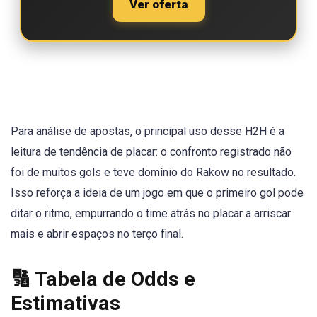
Ver oferta
Para análise de apostas, o principal uso desse H2H é a
leitura de tendência de placar: o confronto registrado não
foi de muitos gols e teve domínio do Rakow no resultado.
Isso reforça a ideia de um jogo em que o primeiro gol pode
ditar o ritmo, empurrando o time atrás no placar a arriscar
mais e abrir espaços no terço final.
🔢 Tabela de Odds e
Estimativas