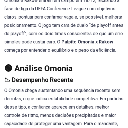
Omonia e Rakow entram em campo em 18/12, fechando a
fase de liga da UEFA Conference League com objetivos
claros: pontuar para confirmar vaga e, se possível, melhorar
posicionamento. O jogo tem cara de duelo “de playoff antes
do playoff”, com os dois times conscientes de que um erro
simples pode custar caro. O
Palpite Omonia x Rakow
começa por entender o equilíbrio e o peso da eficiência.
🟢 Análise Omonia
📉 Desempenho Recente
O Omonia chega sustentando uma sequência recente sem
derrotas, o que indica estabilidade competitiva. Em partidas
desse tipo, a confiança aparece em detalhes: melhor
controle de ritmo, menos decisões precipitadas e maior
capacidade de proteger uma vantagem. Para o mandante,