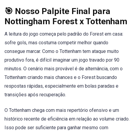
🎯 Nosso Palpite Final para
Nottingham Forest x Tottenham
A leitura do jogo começa pelo padrão do Forest em casa:
sofre gols, mas costuma competir melhor quando
consegue marcar. Como o Tottenham tem ataque muito
produtivo fora, é difícil imaginar um jogo travado por 90
minutos. O cenário mais provável é de alternância, com o
Tottenham criando mais chances e o Forest buscando
respostas rápidas, especialmente em bolas paradas e
transições após recuperação.
O Tottenham chega com mais repertório ofensivo e um
histórico recente de eficiência em relação ao volume criado.
Isso pode ser suficiente para ganhar mesmo com