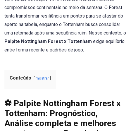
compromissos continentais no meio da semana. O Forest
tenta transformar resiliência em pontos para se afastar do
aperto na tabela, enquanto o Tottenham busca consolidar
uma retomada após uma sequência ruim. Nesse contexto, o
Palpite Nottingham Forest x Tottenham
exige equilíbrio
entre forma recente e padrões de jogo.
Conteúdo
mostrar
⚽ Palpite Nottingham Forest x
Tottenham: Prognóstico,
Análise completa e melhores