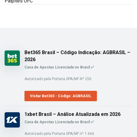
Palpites UFC
Bet365 Brasil – Código Indicação: AGBRASIL –
2026
Casa de Apostas Licenciada no Brasil ✅
Autorizado pela Portaria SPA/MF Nº 250
Visitar Bet365 - Código: AGBRASIL
1xbet Brasil – Análise Atualizada em 2026
Casa de Apostas Licenciada no Brasil ✅
Autorizado pela Portaria SPA/MF nº 1.666