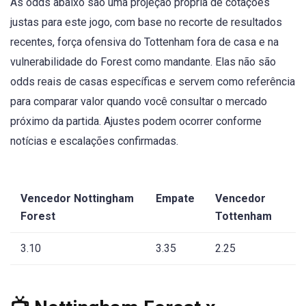
As odds abaixo são uma projeção própria de cotações
justas para este jogo, com base no recorte de resultados
recentes, força ofensiva do Tottenham fora de casa e na
vulnerabilidade do Forest como mandante. Elas não são
odds reais de casas específicas e servem como referência
para comparar valor quando você consultar o mercado
próximo da partida. Ajustes podem ocorrer conforme
notícias e escalações confirmadas.
Vencedor Nottingham
Empate
Vencedor
Forest
Tottenham
3.10
3.35
2.25