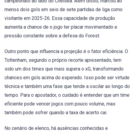
campeonato ao lado do Chelsea. Além disso, marcou ao
menos dois gols em seis de sete partidas de liga como
visitante em 2025-26. Essa capacidade de produção
aumenta a chance de o jogo ter placar movimentado e
pressão constante sobre a defesa do Forest.
Outro ponto que influencia a projeção é o fator eficiência. O
Tottenham, segundo o próprio recorte apresentado, tem
sido um dos times que mais supera o xG, transformando
chances em gols acima do esperado. Isso pode ser virtude
técnica e também uma fase que tende a oscilar ao longo do
tempo. Para o apostador, o cuidado é entender que um time
eficiente pode vencer jogos com pouco volume, mas
também pode sofrer quando a taxa de acerto cai.
No cenário de elenco, há ausências conhecidas e