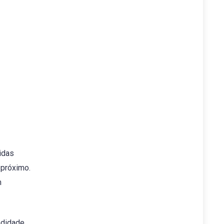
idas
 próximo.
m
ndidade.