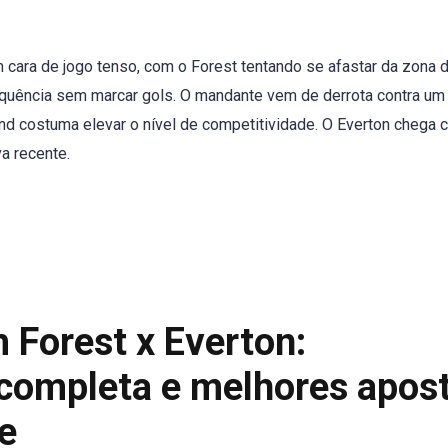
 cara de jogo tenso, com o Forest tentando se afastar da zona 
equência sem marcar gols. O mandante vem de derrota contra um
und costuma elevar o nível de competitividade. O Everton chega
a recente.
 Forest x Everton:
 completa e melhores apos
e