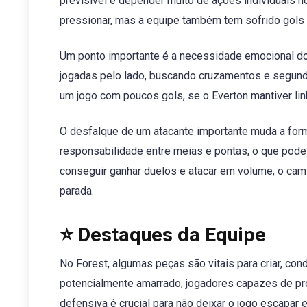
previsível e depender muito de ações individuais no 
pressionar, mas a equipe também tem sofrido gols c
Um ponto importante é a necessidade emocional do j
jogadas pelo lado, buscando cruzamentos e segund
um jogo com poucos gols, se o Everton mantiver lin
O desfalque de um atacante importante muda a forma 
responsabilidade entre meias e pontas, o que pode
conseguir ganhar duelos e atacar em volume, o cam
parada.
⭐ Destaques da Equipe
No Forest, algumas peças são vitais para criar, con
potencialmente amarrado, jogadores capazes de pro
defensiva é crucial para não deixar o jogo escapar