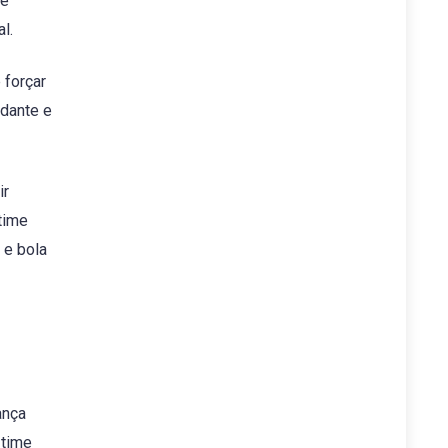
 e
l.
 forçar
ndante e
ir
time
 e bola
ança
 time