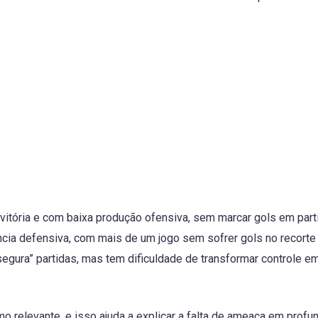
itória e com baixa produção ofensiva, sem marcar gols em part
ncia defensiva, com mais de um jogo sem sofrer gols no recorte
“segura” partidas, mas tem dificuldade de transformar controle e
o relevante, e isso ajuda a explicar a falta de ameaça em profu