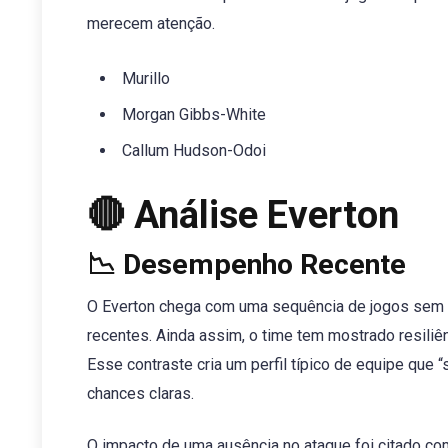
merecem atenção.
Murillo
Morgan Gibbs-White
Callum Hudson-Odoi
🔴 Análise Everton
📉 Desempenho Recente
O Everton chega com uma sequência de jogos sem v
recentes. Ainda assim, o time tem mostrado resiliê
Esse contraste cria um perfil típico de equipe que 
chances claras.
O impacto de uma ausência no ataque foi citado com