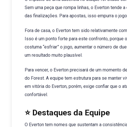
Sem uma peça que rompa linhas, o Everton tende a 
das finalizações. Para apostas, isso empurra o jogo
Fora de casa, o Everton tem sido relativamente co
Isso é um ponto forte para este confronto, porque
costuma “esfriar” o jogo, aumentar o número de duel
um resultado muito plausível.
Para vencer, o Everton precisará de um momento de 
do Forest. A equipe tem estrutura para se manter v
em vitória do Everton, porém, exige confiar que o a
confortável.
⭐ Destaques da Equipe
O Everton tem nomes que sustentam a consistência 