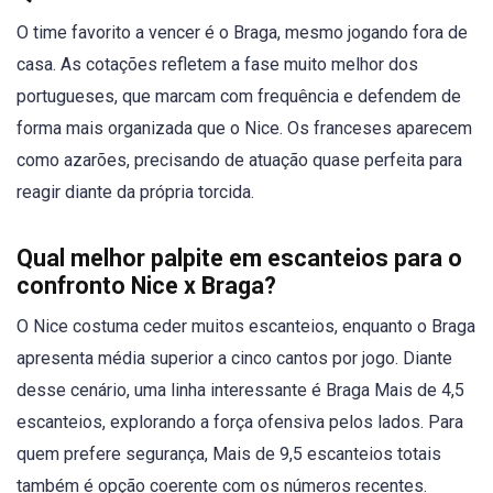
O time favorito a vencer é o Braga, mesmo jogando fora de
casa. As cotações refletem a fase muito melhor dos
portugueses, que marcam com frequência e defendem de
forma mais organizada que o Nice. Os franceses aparecem
como azarões, precisando de atuação quase perfeita para
reagir diante da própria torcida.
Qual melhor palpite em escanteios para o
confronto Nice x Braga?
O Nice costuma ceder muitos escanteios, enquanto o Braga
apresenta média superior a cinco cantos por jogo. Diante
desse cenário, uma linha interessante é Braga Mais de 4,5
escanteios, explorando a força ofensiva pelos lados. Para
quem prefere segurança, Mais de 9,5 escanteios totais
também é opção coerente com os números recentes.