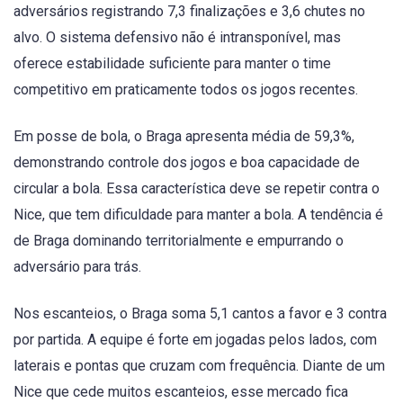
adversários registrando 7,3 finalizações e 3,6 chutes no
alvo. O sistema defensivo não é intransponível, mas
oferece estabilidade suficiente para manter o time
competitivo em praticamente todos os jogos recentes.
Em posse de bola, o Braga apresenta média de 59,3%,
demonstrando controle dos jogos e boa capacidade de
circular a bola. Essa característica deve se repetir contra o
Nice, que tem dificuldade para manter a bola. A tendência é
de Braga dominando territorialmente e empurrando o
adversário para trás.
Nos escanteios, o Braga soma 5,1 cantos a favor e 3 contra
por partida. A equipe é forte em jogadas pelos lados, com
laterais e pontas que cruzam com frequência. Diante de um
Nice que cede muitos escanteios, esse mercado fica