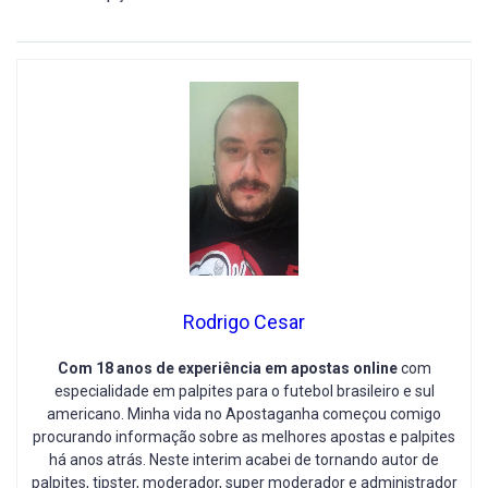
Rodrigo Cesar
Com 18 anos de experiência em apostas online
com
especialidade em palpites para o futebol brasileiro e sul
americano. Minha vida no Apostaganha começou comigo
procurando informação sobre as melhores apostas e palpites
há anos atrás. Neste interim acabei de tornando autor de
palpites, tipster, moderador, super moderador e administrador