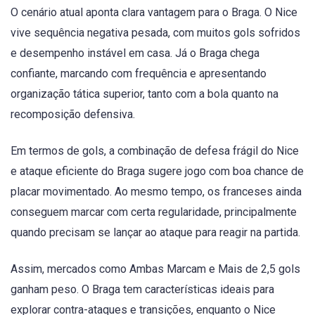
O cenário atual aponta clara vantagem para o Braga. O Nice
vive sequência negativa pesada, com muitos gols sofridos
e desempenho instável em casa. Já o Braga chega
confiante, marcando com frequência e apresentando
organização tática superior, tanto com a bola quanto na
recomposição defensiva.
Em termos de gols, a combinação de defesa frágil do Nice
e ataque eficiente do Braga sugere jogo com boa chance de
placar movimentado. Ao mesmo tempo, os franceses ainda
conseguem marcar com certa regularidade, principalmente
quando precisam se lançar ao ataque para reagir na partida.
Assim, mercados como Ambas Marcam e Mais de 2,5 gols
ganham peso. O Braga tem características ideais para
explorar contra-ataques e transições, enquanto o Nice