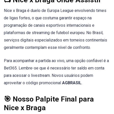
Nice x Braga é duelo de Europa League envolvendo times
de ligas fortes, o que costuma garantir espaço na
programação de canais esportivos internacionais e
plataformas de streaming de futebol europeu. No Brasil,
serviços digitais especializados em torneios continentais
geralmente contemplam esse nível de confronto.
Para acompanhar a partida ao vivo, uma opção confiável é a
Bet365. Lembre-se que é necessário ter saldo em conta
para acessar o livestream. Novos usuários podem
aproveitar o código promocional
AGBRASIL
.
🎯 Nosso Palpite Final para
Nice x Braga