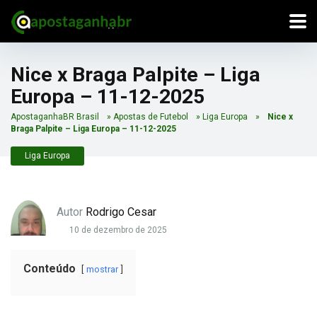
Nice x Braga Palpite – Liga
Europa – 11-12-2025
ApostaganhaBR Brasil
»
Apostas de Futebol
»
Liga Europa
»
Nice x
Braga Palpite – Liga Europa – 11-12-2025
Liga Europa
Autor
Rodrigo Cesar
10 de dezembro de 2025
Conteúdo
mostrar