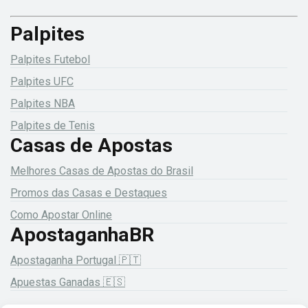
Palpites
Palpites Futebol
Palpites UFC
Palpites NBA
Palpites de Tenis
Casas de Apostas
Melhores Casas de Apostas do Brasil
Promos das Casas e Destaques
Como Apostar Online
ApostaganhaBR
Apostaganha Portugal 🇵🇹
Apuestas Ganadas 🇪🇸