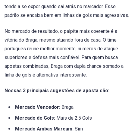
tende a se expor quando sai atrás no marcador. Esse
padrão se encaixa bem em linhas de gols mais agressivas.
No mercado de resultado, o palpite mais coerente é a
vitória do Braga, mesmo atuando fora de casa. O time
português reúne melhor momento, números de ataque
superiores e defesa mais confiável. Para quem busca
apostas combinadas, Braga com dupla chance somado a
linha de gols é alternativa interessante.
Nossas 3 principais sugestões de aposta são:
Mercado Vencedor:
Braga
Mercado de Gols:
Mais de 2.5 Gols
Mercado Ambas Marcam:
Sim