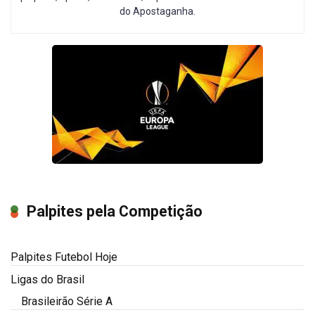
do Apostaganha.
Palpites pela Competição
Palpites Futebol Hoje
Ligas do Brasil
Brasileirão Série A