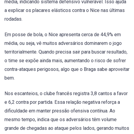
média, indicando sistema defensivo vulnerável. Isso ajuda
a explicar os placares elásticos contra o Nice nas últimas
rodadas.
Em posse de bola, o Nice apresenta cerca de 44,9% em
média, ou seja, vê muitos adversários dominarem o jogo
territorialmente. Quando precisa sair para buscar resultado,
o time se expõe ainda mais, aumentando o risco de sofrer
contra-ataques perigosos, algo que o Braga sabe aproveitar
bem.
Nos escanteios, o clube francês registra 3,8 cantos a favor
e 6,2 contra por partida. Essa relação negativa reforça a
dificuldade em manter pressão ofensiva contínua. Ao
mesmo tempo, indica que os adversários têm volume
grande de chegadas ao ataque pelos lados, gerando muitos