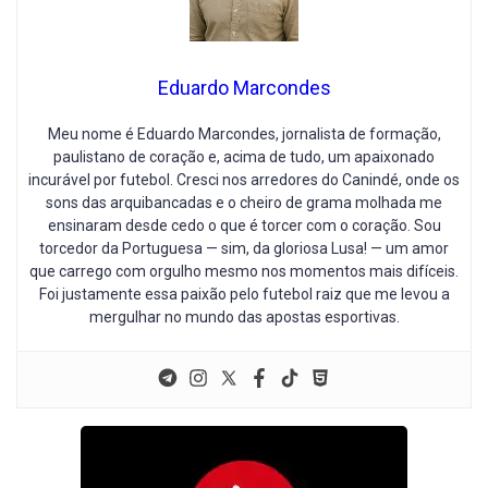
Eduardo Marcondes
Meu nome é Eduardo Marcondes, jornalista de formação,
paulistano de coração e, acima de tudo, um apaixonado
incurável por futebol. Cresci nos arredores do Canindé, onde os
sons das arquibancadas e o cheiro de grama molhada me
ensinaram desde cedo o que é torcer com o coração. Sou
torcedor da Portuguesa — sim, da gloriosa Lusa! — um amor
que carrego com orgulho mesmo nos momentos mais difíceis.
Foi justamente essa paixão pelo futebol raiz que me levou a
mergulhar no mundo das apostas esportivas.