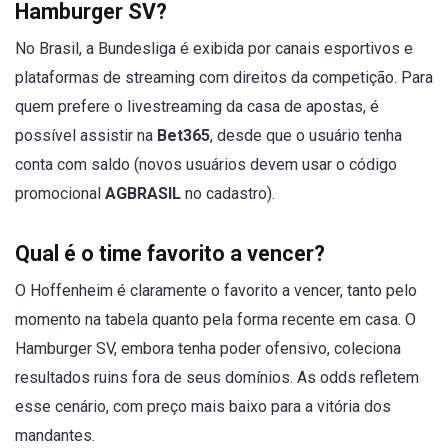
Hamburger SV?
No Brasil, a Bundesliga é exibida por canais esportivos e
plataformas de streaming com direitos da competição. Para
quem prefere o livestreaming da casa de apostas, é
possível assistir na
Bet365
, desde que o usuário tenha
conta com saldo (novos usuários devem usar o código
promocional
AGBRASIL
no cadastro).
Qual é o time favorito a vencer?
O Hoffenheim é claramente o favorito a vencer, tanto pelo
momento na tabela quanto pela forma recente em casa. O
Hamburger SV, embora tenha poder ofensivo, coleciona
resultados ruins fora de seus domínios. As odds refletem
esse cenário, com preço mais baixo para a vitória dos
mandantes.