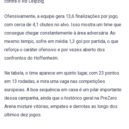
contra o RB Leipzig.
Ofensivamente, a equipe gera 13,6 finalizações por jogo,
com cerca de 4,1 chutes no alvo. Isso mostra um time que
consegue chegar constantemente à área adversária. Ao
mesmo tempo, sofre em média 1,3 gol por partida, o que
reforça o caráter ofensivo e por vezes aberto dos
confrontos do Hoffenheim.
Na tabela, o time aparece em quinto lugar, com 23 pontos
em 13 rodadas, e mira uma vaga nas competições
europeias. A boa sequência em casa é um pilar importante
dessa campanha, ainda que o histórico geral na PreZero
Arena misture vitórias, empates e derrotas ao longo dos
últimos dez jogos.