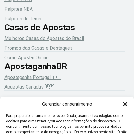
Palpites NBA
Palpites de Tenis
Casas de Apostas
Melhores Casas de Apostas do Brasil
Promos das Casas e Destaques
Como Apostar Online
ApostaganhaBR
Apostaganha Portugal 🇵🇹
Apuestas Ganadas 🇪🇸
Gerenciar consentimento
18+ Jogue com responsabilidade!
Para proporcionar uma melhor experiência, usamos tecnologias como
cookies para armazenar e/ou acessar informações do dispositivo. O
consentimento com essas tecnologias nos permite processar dados
como comportamento da navegação ou IDs exclusivos neste site. O não