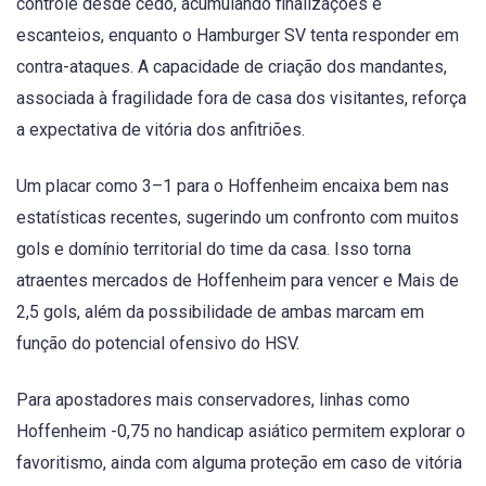
controle desde cedo, acumulando finalizações e
escanteios, enquanto o Hamburger SV tenta responder em
contra-ataques. A capacidade de criação dos mandantes,
associada à fragilidade fora de casa dos visitantes, reforça
a expectativa de vitória dos anfitriões.
Um placar como 3–1 para o Hoffenheim encaixa bem nas
estatísticas recentes, sugerindo um confronto com muitos
gols e domínio territorial do time da casa. Isso torna
atraentes mercados de Hoffenheim para vencer e Mais de
2,5 gols, além da possibilidade de ambas marcam em
função do potencial ofensivo do HSV.
Para apostadores mais conservadores, linhas como
Hoffenheim -0,75 no handicap asiático permitem explorar o
favoritismo, ainda com alguma proteção em caso de vitória