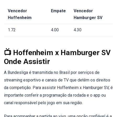
Vencedor
Empate
Vencedor
Hoffenheim
Hamburger SV
1.72
4.00
4.30
📺 Hoffenheim x Hamburger SV
Onde Assistir
A Bundesliga é transmitida no Brasil por serviços de
streaming esportivo e canais de TV que detêm os direitos
da competição. Para assistir Hoffenheim x Hamburger SV, é
importante conferir a programação da rodada e o app ou
canal responsável pelo jogo em sua região.
Para acompanhar a partida ao vivo, uma opção confiável é a