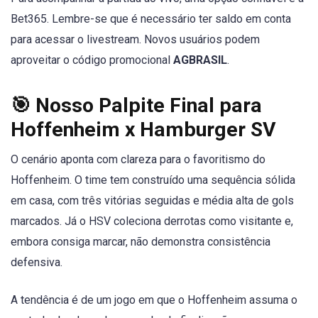
Bet365. Lembre-se que é necessário ter saldo em conta
para acessar o livestream. Novos usuários podem
aproveitar o código promocional
AGBRASIL
.
🎯 Nosso Palpite Final para
Hoffenheim x Hamburger SV
O cenário aponta com clareza para o favoritismo do
Hoffenheim. O time tem construído uma sequência sólida
em casa, com três vitórias seguidas e média alta de gols
marcados. Já o HSV coleciona derrotas como visitante e,
embora consiga marcar, não demonstra consistência
defensiva.
A tendência é de um jogo em que o Hoffenheim assuma o