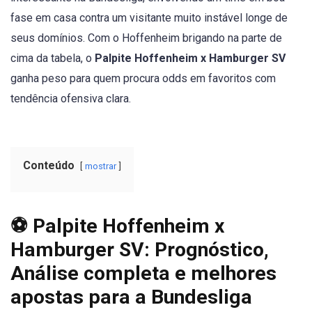
fase em casa contra um visitante muito instável longe de
seus domínios. Com o Hoffenheim brigando na parte de
cima da tabela, o
Palpite Hoffenheim x Hamburger SV
ganha peso para quem procura odds em favoritos com
tendência ofensiva clara.
Conteúdo
mostrar
⚽ Palpite Hoffenheim x
Hamburger SV: Prognóstico,
Análise completa e melhores
apostas para a Bundesliga