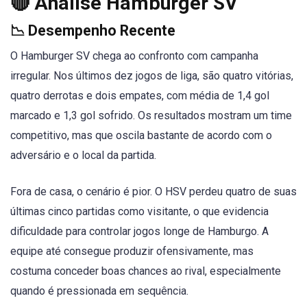
🔴 Análise Hamburger SV
📉 Desempenho Recente
O Hamburger SV chega ao confronto com campanha
irregular. Nos últimos dez jogos de liga, são quatro vitórias,
quatro derrotas e dois empates, com média de 1,4 gol
marcado e 1,3 gol sofrido. Os resultados mostram um time
competitivo, mas que oscila bastante de acordo com o
adversário e o local da partida.
Fora de casa, o cenário é pior. O HSV perdeu quatro de suas
últimas cinco partidas como visitante, o que evidencia
dificuldade para controlar jogos longe de Hamburgo. A
equipe até consegue produzir ofensivamente, mas
costuma conceder boas chances ao rival, especialmente
quando é pressionada em sequência.