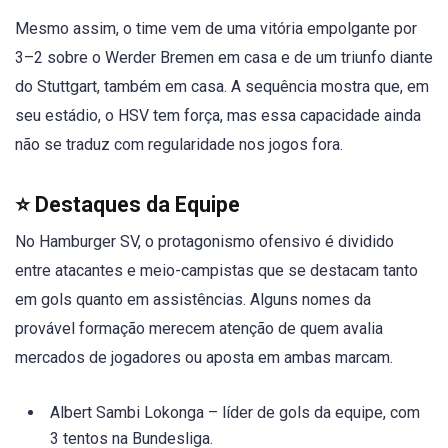
Mesmo assim, o time vem de uma vitória empolgante por
3–2 sobre o Werder Bremen em casa e de um triunfo diante
do Stuttgart, também em casa. A sequência mostra que, em
seu estádio, o HSV tem força, mas essa capacidade ainda
não se traduz com regularidade nos jogos fora.
⭐ Destaques da Equipe
No Hamburger SV, o protagonismo ofensivo é dividido
entre atacantes e meio-campistas que se destacam tanto
em gols quanto em assistências. Alguns nomes da
provável formação merecem atenção de quem avalia
mercados de jogadores ou aposta em ambas marcam.
Albert Sambi Lokonga – líder de gols da equipe, com
3 tentos na Bundesliga.