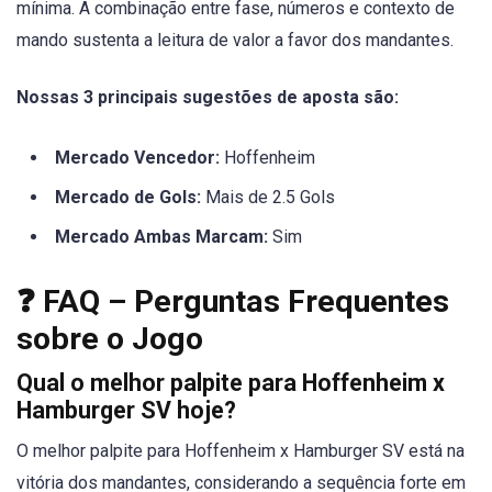
mínima. A combinação entre fase, números e contexto de
mando sustenta a leitura de valor a favor dos mandantes.
Nossas 3 principais sugestões de aposta são:
Mercado Vencedor:
Hoffenheim
Mercado de Gols:
Mais de 2.5 Gols
Mercado Ambas Marcam:
Sim
❓ FAQ – Perguntas Frequentes
sobre o Jogo
Qual o melhor palpite para Hoffenheim x
Hamburger SV hoje?
O melhor palpite para Hoffenheim x Hamburger SV está na
vitória dos mandantes, considerando a sequência forte em