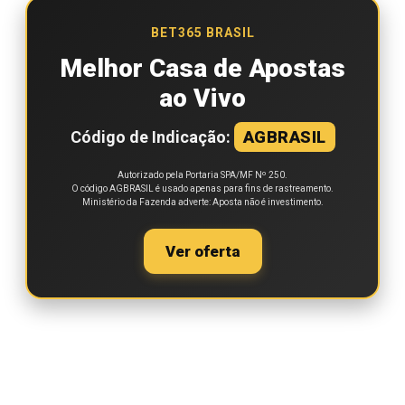
BET365 BRASIL
Melhor Casa de Apostas
ao Vivo
Código de Indicação:
AGBRASIL
Autorizado pela Portaria SPA/MF Nº 250.
O código AGBRASIL é usado apenas para fins de rastreamento.
Ministério da Fazenda adverte: Aposta não é investimento.
Ver oferta