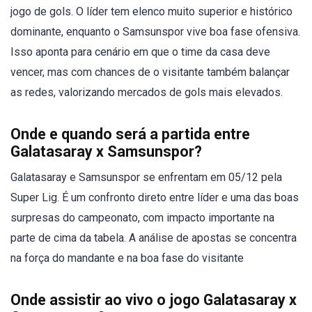
jogo de gols. O líder tem elenco muito superior e histórico
dominante, enquanto o Samsunspor vive boa fase ofensiva.
Isso aponta para cenário em que o time da casa deve
vencer, mas com chances de o visitante também balançar
as redes, valorizando mercados de gols mais elevados.
Onde e quando será a partida entre
Galatasaray x Samsunspor?
Galatasaray e Samsunspor se enfrentam em 05/12 pela
Super Lig. É um confronto direto entre líder e uma das boas
surpresas do campeonato, com impacto importante na
parte de cima da tabela. A análise de apostas se concentra
na força do mandante e na boa fase do visitante
Onde assistir ao vivo o jogo Galatasaray x