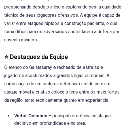
pressionando desde o início e explorando bem a qualidade
técnica de seus jogadores ofensivos. A equipe é capaz de
variar entre ataques rápidos e construção paciente, o que
torna difícil para os adversários sustentarem a defesa por
noventa minutos.
⭐ Destaques da Equipe
O elenco do Galatasaray é recheado de estrelas e
jogadores acostumados a grandes ligas europeias. A
combinação de um sistema defensivo sólido com um
ataque móvel e criativo coloca o time entre os mais fortes
da região, tanto tecnicamente quanto em experiência.
Victor Osimhen
– principal referência no ataque,
decisivo em profundidade e na área.