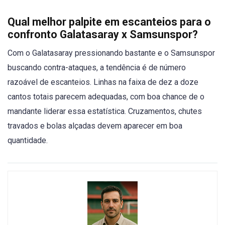
Qual melhor palpite em escanteios para o
confronto Galatasaray x Samsunspor?
Com o Galatasaray pressionando bastante e o Samsunspor
buscando contra-ataques, a tendência é de número
razoável de escanteios. Linhas na faixa de dez a doze
cantos totais parecem adequadas, com boa chance de o
mandante liderar essa estatística. Cruzamentos, chutes
travados e bolas alçadas devem aparecer em boa
quantidade.