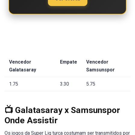
Vencedor
Empate
Vencedor
Galatasaray
Samsunspor
1.75
3.30
5.75
📺 Galatasaray x Samsunspor
Onde Assistir
Os jogos da Super Lig turca costumam ser transmitidos por