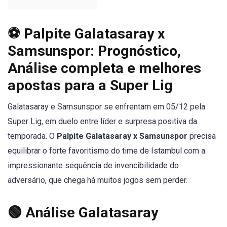
⚽ Palpite Galatasaray x
Samsunspor: Prognóstico,
Análise completa e melhores
apostas para a Super Lig
Galatasaray e Samsunspor se enfrentam em 05/12 pela
Super Lig, em duelo entre líder e surpresa positiva da
temporada. O
Palpite Galatasaray x Samsunspor
precisa
equilibrar o forte favoritismo do time de Istambul com a
impressionante sequência de invencibilidade do
adversário, que chega há muitos jogos sem perder.
🟢 Análise Galatasaray