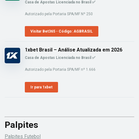
Casa de Apostas Licenciada no Brasil ✅
Autorizado pela Portaria SPA/MF Nº 250
Visitar Bet365 - Código: AGBRASIL
1xbet Brasil – Análise Atualizada em 2026
Casa de Apostas Licenciada no Brasil ✅
Autorizado pela Portaria SPA/MF nº 1.666
Ir para 1xbet
Palpites
Palpites Futebol