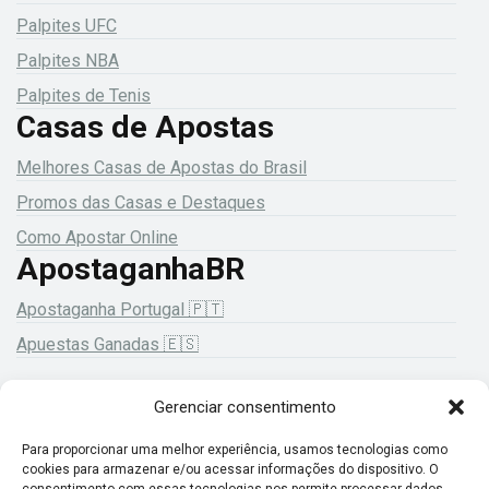
Palpites UFC
Palpites NBA
Palpites de Tenis
Casas de Apostas
Melhores Casas de Apostas do Brasil
Promos das Casas e Destaques
Como Apostar Online
ApostaganhaBR
Apostaganha Portugal 🇵🇹
Apuestas Ganadas 🇪🇸
Gerenciar consentimento
18+ Jogue com responsabilidade!
Para proporcionar uma melhor experiência, usamos tecnologias como
cookies para armazenar e/ou acessar informações do dispositivo. O