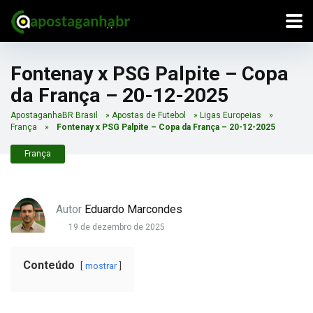
Fontenay x PSG Palpite – Copa
da França – 20-12-2025
ApostaganhaBR Brasil
»
Apostas de Futebol
»
Ligas Europeias
»
França
»
Fontenay x PSG Palpite – Copa da França – 20-12-2025
França
Autor
Eduardo Marcondes
19 de dezembro de 2025
Conteúdo
mostrar