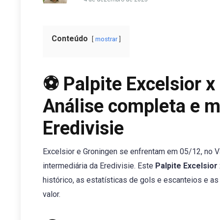
Conteúdo
mostrar
⚽ Palpite Excelsior x
Análise completa e m
Eredivisie
Excelsior e Groningen se enfrentam em 05/12, no V
intermediária da Eredivisie. Este
Palpite Excelsior
histórico, as estatísticas de gols e escanteios e 
valor.