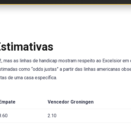
Estimativas
, mas as linhas de handicap mostram respeito ao Excelsior em 
timadas como “odds justas” a partir das linhas americanas obs
tas de uma casa específica.
Empate
Vencedor Groningen
3.60
2.10