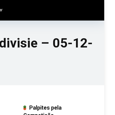
ar
divisie – 05-12-
Palpites pela