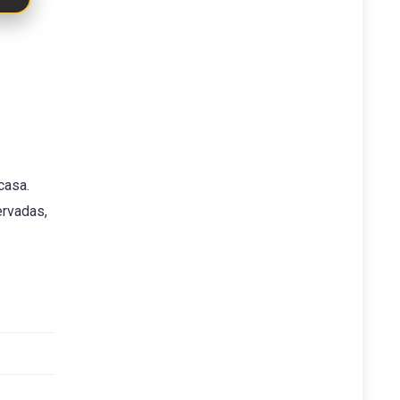
casa.
ervadas,