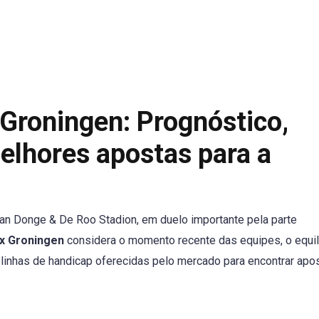
 Groningen: Prognóstico,
elhores apostas para a
an Donge & De Roo Stadion, em duelo importante pela parte
 x Groningen
considera o momento recente das equipes, o equil
as linhas de handicap oferecidas pelo mercado para encontrar apo