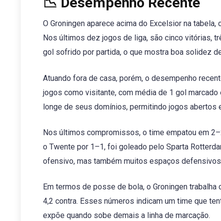
📉 Desempenho Recente
O Groningen aparece acima do Excelsior na tabela, 
Nos últimos dez jogos de liga, são cinco vitórias,
gol sofrido por partida, o que mostra boa solidez d
Atuando fora de casa, porém, o desempenho recente
jogos como visitante, com média de 1 gol marcado e
longe de seus domínios, permitindo jogos abertos e
Nos últimos compromissos, o time empatou em 2–
o Twente por 1–1, foi goleado pelo Sparta Rotterda
ofensivo, mas também muitos espaços defensivos, 
Em termos de posse de bola, o Groningen trabalha 
4,2 contra. Esses números indicam um time que ten
expõe quando sobe demais a linha de marcação.