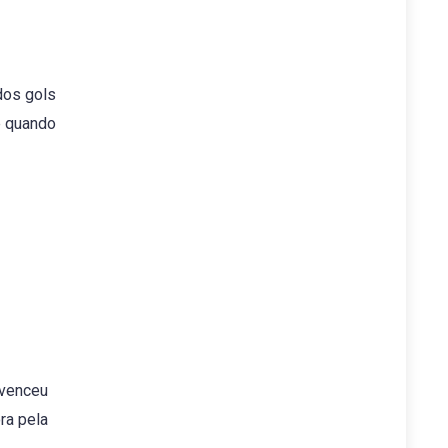
dos gols
e quando
 venceu
ra pela