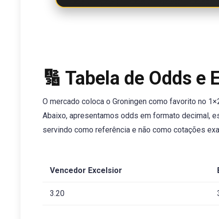
🔢 Tabela de Odds e 
O mercado coloca o Groningen como favorito no 1×2
Abaixo, apresentamos odds em formato decimal, es
servindo como referência e não como cotações exa
Vencedor Excelsior
3.20