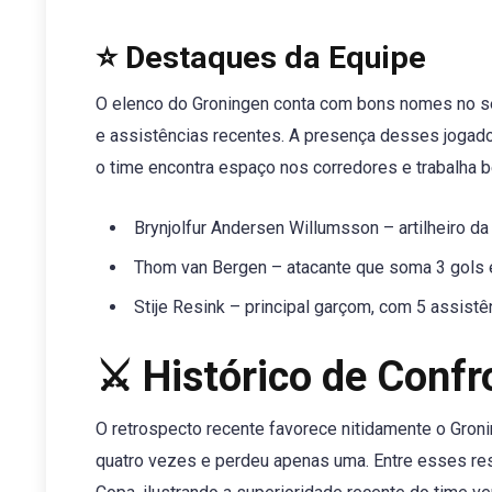
⭐ Destaques da Equipe
O elenco do Groningen conta com bons nomes no se
e assistências recentes. A presença desses jogado
o time encontra espaço nos corredores e trabalha 
Brynjolfur Andersen Willumsson – artilheiro d
Thom van Bergen – atacante que soma 3 gols e
Stije Resink – principal garçom, com 5 assistê
⚔️ Histórico de Conf
O retrospecto recente favorece nitidamente o Groni
quatro vezes e perdeu apenas uma. Entre esses re