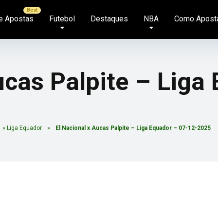
e Apostas
Futebol
Destaques
NBA
Como Apost
ucas Palpite – Liga
»
Liga Equador
»
El Nacional x Aucas Palpite – Liga Equador – 07-12-2025