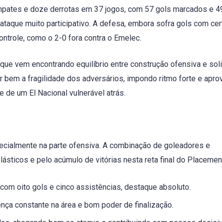
mpates e doze derrotas em 37 jogos, com 57 gols marcados e 4
 ataque muito participativo. A defesa, embora sofra gols com cer
ontrole, como o 2-0 fora contra o Emelec.
ue vem encontrando equilíbrio entre construção ofensiva e sol
 bem a fragilidade dos adversários, impondo ritmo forte e apro
 de um El Nacional vulnerável atrás.
ecialmente na parte ofensiva. A combinação de goleadores e
ásticos e pelo acúmulo de vitórias nesta reta final do Placemen
, com oito gols e cinco assistências, destaque absoluto.
nça constante na área e bom poder de finalização.