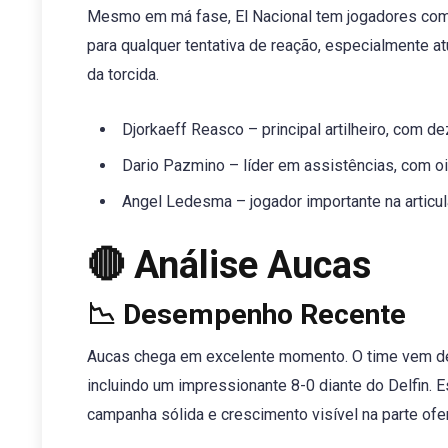
Mesmo em má fase, El Nacional tem jogadores com
para qualquer tentativa de reação, especialmente a
da torcida.
Djorkaeff Reasco – principal artilheiro, com de
Dario Pazmino – líder em assistências, com oi
Angel Ledesma – jogador importante na articul
🔴 Análise Aucas
📉 Desempenho Recente
Aucas chega em excelente momento. O time vem de t
incluindo um impressionante 8-0 diante do Delfin.
campanha sólida e crescimento visível na parte ofe