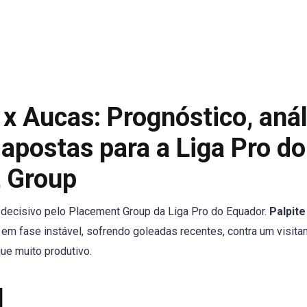
 x Aucas: Prognóstico, anál
apostas para a Liga Pro do
 Group
 decisivo pelo Placement Group da Liga Pro do Equador.
Palpite
m fase instável, sofrendo goleadas recentes, contra um visita
ue muito produtivo.
l