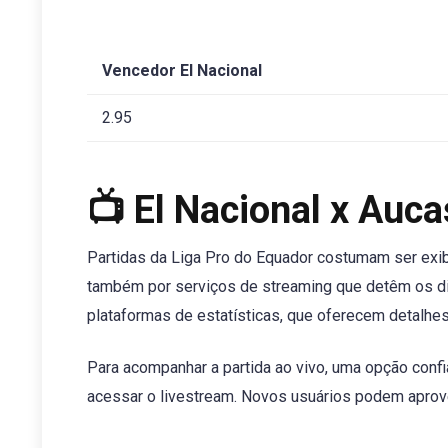
Vencedor El Nacional
2.95
📺 El Nacional x Auca
Partidas da Liga Pro do Equador costumam ser exib
também por serviços de streaming que detêm os d
plataformas de estatísticas, que oferecem detalhes
Para acompanhar a partida ao vivo, uma opção conf
acessar o livestream. Novos usuários podem aprov