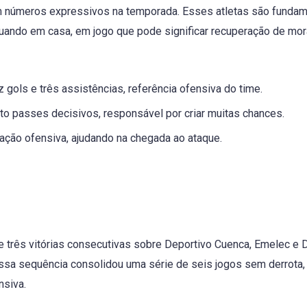
 números expressivos na temporada. Esses atletas são fundam
tuando em casa, em jogo que pode significar recuperação de mor
z gols e três assistências, referência ofensiva do time.
to passes decisivos, responsável por criar muitas chances.
ação ofensiva, ajudando na chegada ao ataque.
rês vitórias consecutivas sobre Deportivo Cuenca, Emelec e De
 Essa sequência consolidou uma série de seis jogos sem derrota
nsiva.