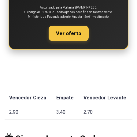
Autorizado pela Portaria SPA/MF Nº 250.
O código AGBRASIL é usado apenas para fins de rastreamento.
Ministério da Fazenda adverte: Aposta não é investimento.
Ver oferta
Vencedor Cieza
Empate
Vencedor Levante
2.90
3.40
2.70