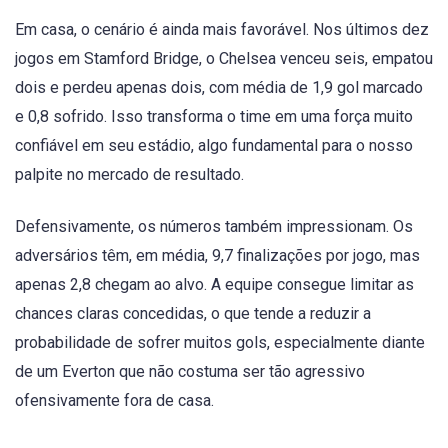
Em casa, o cenário é ainda mais favorável. Nos últimos dez
jogos em Stamford Bridge, o Chelsea venceu seis, empatou
dois e perdeu apenas dois, com média de 1,9 gol marcado
e 0,8 sofrido. Isso transforma o time em uma força muito
confiável em seu estádio, algo fundamental para o nosso
palpite no mercado de resultado.
Defensivamente, os números também impressionam. Os
adversários têm, em média, 9,7 finalizações por jogo, mas
apenas 2,8 chegam ao alvo. A equipe consegue limitar as
chances claras concedidas, o que tende a reduzir a
probabilidade de sofrer muitos gols, especialmente diante
de um Everton que não costuma ser tão agressivo
ofensivamente fora de casa.