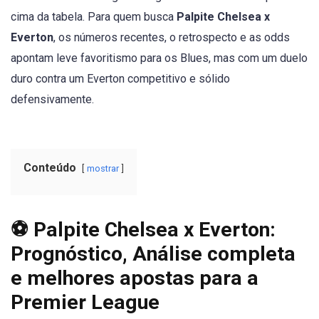
cima da tabela. Para quem busca
Palpite Chelsea x
Everton
, os números recentes, o retrospecto e as odds
apontam leve favoritismo para os Blues, mas com um duelo
duro contra um Everton competitivo e sólido
defensivamente.
Conteúdo
mostrar
⚽ Palpite Chelsea x Everton:
Prognóstico, Análise completa
e melhores apostas para a
Premier League