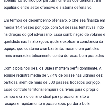
apenas 1,0 sofrido por partida, números que demonstram
equilíbrio entre setor ofensivo e sistema defensivo.
Em termos de desempenho ofensivo, o Chelsea finaliza em
média 14,4 vezes por jogo, com 5,4 dessas tentativas indo
na direção do gol adversário. Essa combinação de volume e
qualidade nas finalizações ajuda a explicar a constância da
equipe, que costuma criar bastante, mesmo em partidas
mais amarradas taticamente contra defesas bem postadas.
Com a bola nos pés, os Blues mantêm perfil dominante. A
equipe registra média de 57,4% de posse nas últimas dez
partidas, além de mais de 500 passes trocados por jogo.
Esse controle territorial empurra os rivais para o próprio
campo e cria o cenário ideal para pressionar alto e
recuperar rapidamente a posse após perder a bola.