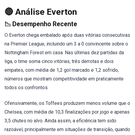
🔴 Análise Everton
📉 Desempenho Recente
O Everton chega embalado após duas vitórias consecutivas
na Premier League, incluindo um 3 a 0 convincente sobre o
Nottingham Forest em casa. Nas últimas dez partidas da
liga, o time soma cinco vitórias, três derrotas e dois
empates, com média de 1,2 gol marcado e 1,2 sofrido,
números que mostram competitividade em praticamente
todos os confrontos.
Ofensivamente, os Toffees produzem menos volume que o
Chelsea, com média de 10,3 finalizações por jogo e apenas
3,5 chutes no alvo. Ainda assim, a eficiência tem sido
razoável, principalmente em situações de transição, quando