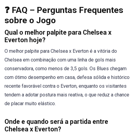
❓ FAQ – Perguntas Frequentes
sobre o Jogo
Qual o melhor palpite para Chelsea x
Everton hoje?
O melhor palpite para Chelsea x Everton é a vitória do
Chelsea em combinação com uma linha de gols mais
conservadora, como menos de 3,5 gols. Os Blues chegam
com ótimo desempenho em casa, defesa sólida e histórico
recente favorável contra o Everton, enquanto os visitantes
tendem a adotar postura mais reativa, o que reduz a chance
de placar muito elástico.
Onde e quando será a partida entre
Chelsea x Everton?