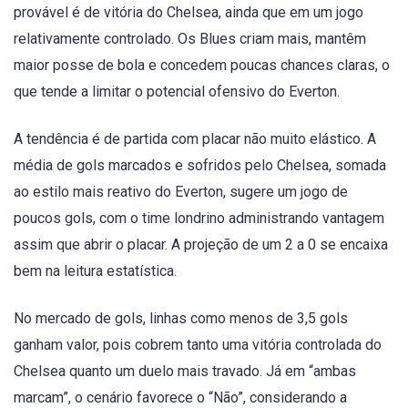
provável é de vitória do Chelsea, ainda que em um jogo
relativamente controlado. Os Blues criam mais, mantêm
maior posse de bola e concedem poucas chances claras, o
que tende a limitar o potencial ofensivo do Everton.
A tendência é de partida com placar não muito elástico. A
média de gols marcados e sofridos pelo Chelsea, somada
ao estilo mais reativo do Everton, sugere um jogo de
poucos gols, com o time londrino administrando vantagem
assim que abrir o placar. A projeção de um 2 a 0 se encaixa
bem na leitura estatística.
No mercado de gols, linhas como menos de 3,5 gols
ganham valor, pois cobrem tanto uma vitória controlada do
Chelsea quanto um duelo mais travado. Já em “ambas
marcam”, o cenário favorece o “Não”, considerando a