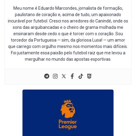
Meu nome é Eduardo Marcondes, jornalista de formação,
paulistano de coração e, acima de tudo, um apaixonado
incurável por futebol. Cresci nos arredores do Canindé, onde os
sons das arquibancadas e o cheiro de grama molhada me
ensinaram desde cedo o que é torcer com o coração. Sou
torcedor da Portuguesa — sim, da gloriosa Lusa! — um amor
que carrego com orgulho mesmo nos momentos mais difíceis.
Foi justamente essa paixão pelo futebol raiz que me levou a
mergulhar no mundo das apostas esportivas.