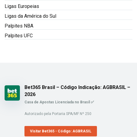
Ligas Europeias
Ligas da América do Sul
Palpites NBA
Palpites UFC
Bet365 Brasil – Código Indicação: AGBRASIL –
2026
Casa de Apostas Licenciada no Brasil ✅
Autorizado pela Portaria SPA/MF Nº 250
Visitar Bet365 - Código: AGBRASIL