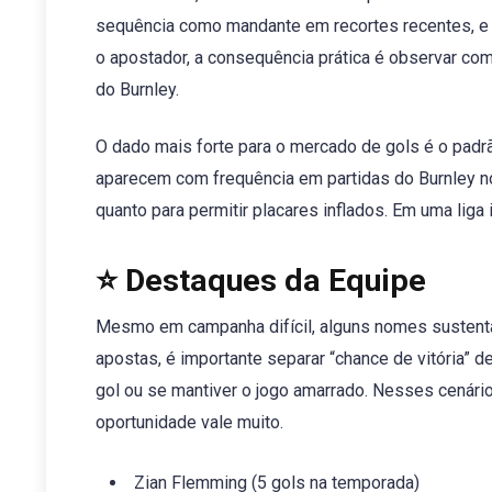
sequência como mandante em recortes recentes, e is
o apostador, a consequência prática é observar com
do Burnley.
O dado mais forte para o mercado de gols é o pad
aparecem com frequência em partidas do Burnley no 
quanto para permitir placares inflados. Em uma liga
⭐ Destaques da Equipe
Mesmo em campanha difícil, alguns nomes sustenta
apostas, é importante separar “chance de vitória” 
gol ou se mantiver o jogo amarrado. Nesses cenári
oportunidade vale muito.
Zian Flemming (5 gols na temporada)