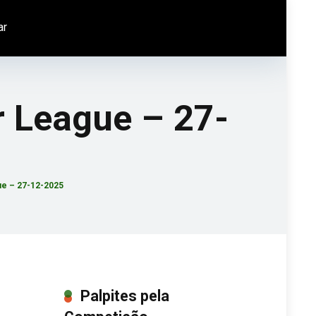
ar
r League – 27-
ue – 27-12-2025
Palpites pela