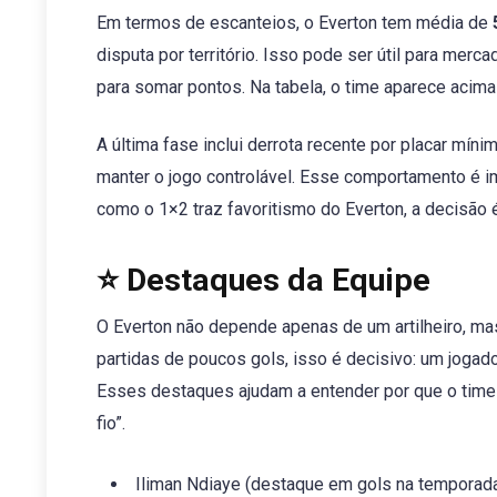
Em termos de escanteios, o Everton tem média de
disputa por território. Isso pode ser útil para mer
para somar pontos. Na tabela, o time aparece acima
A última fase inclui derrota recente por placar mín
manter o jogo controlável. Esse comportamento é im
como o 1×2 traz favoritismo do Everton, a decisão 
⭐ Destaques da Equipe
O Everton não depende apenas de um artilheiro, m
partidas de poucos gols, isso é decisivo: um jogad
Esses destaques ajudam a entender por que o time
fio”.
Iliman Ndiaye (destaque em gols na temporad