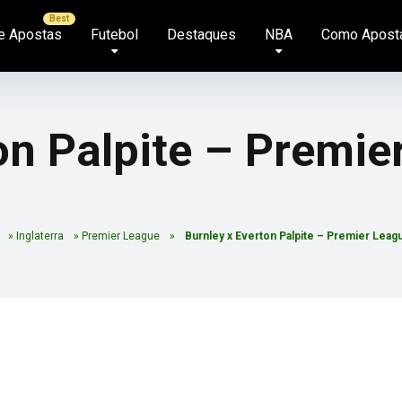
e Apostas
Futebol
Destaques
NBA
Como Apost
on Palpite – Premie
»
Inglaterra
»
Premier League
»
Burnley x Everton Palpite – Premier Leag