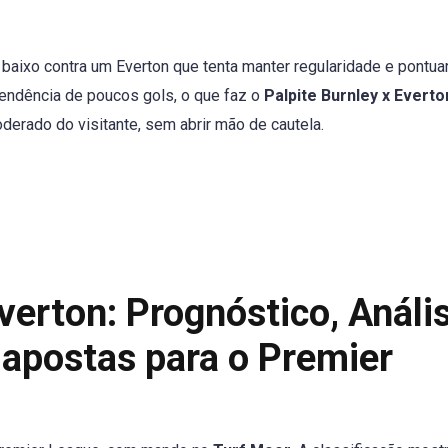
baixo contra um Everton que tenta manter regularidade e pontuar
endência de poucos gols, o que faz o
Palpite Burnley x Everto
derado do visitante, sem abrir mão de cautela.
verton: Prognóstico, Análi
apostas para o Premier