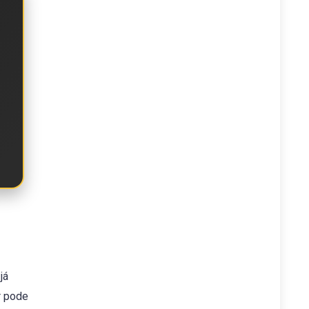
já
r pode