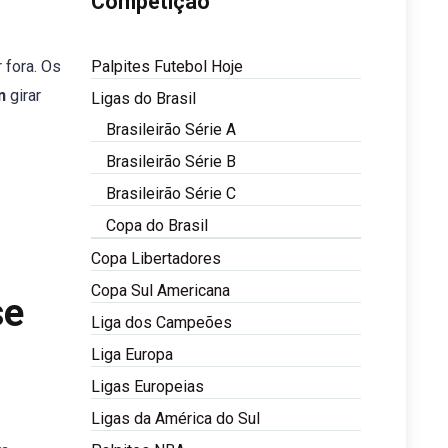
Competição
 fora. Os
Palpites Futebol Hoje
n
girar
Ligas do Brasil
Brasileirão Série A
Brasileirão Série B
Brasileirão Série C
Copa do Brasil
Copa Libertadores
Copa Sul Americana
se
Liga dos Campeões
Liga Europa
Ligas Europeias
Ligas da América do Sul