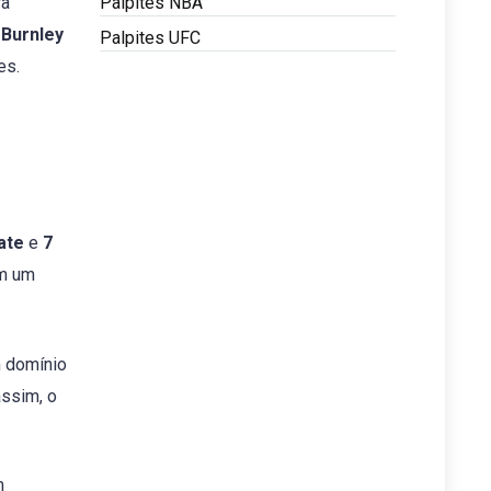
Palpites NBA
ra
 Burnley
Palpites UFC
es.
ate
e
7
em um
m domínio
assim, o
m