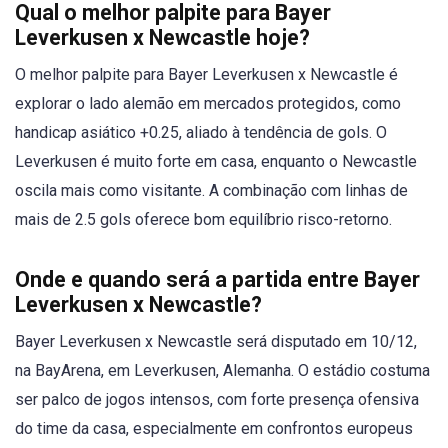
Qual o melhor palpite para Bayer
Leverkusen x Newcastle hoje?
O melhor palpite para Bayer Leverkusen x Newcastle é
explorar o lado alemão em mercados protegidos, como
handicap asiático +0.25, aliado à tendência de gols. O
Leverkusen é muito forte em casa, enquanto o Newcastle
oscila mais como visitante. A combinação com linhas de
mais de 2.5 gols oferece bom equilíbrio risco-retorno.
Onde e quando será a partida entre Bayer
Leverkusen x Newcastle?
Bayer Leverkusen x Newcastle será disputado em 10/12,
na BayArena, em Leverkusen, Alemanha. O estádio costuma
ser palco de jogos intensos, com forte presença ofensiva
do time da casa, especialmente em confrontos europeus