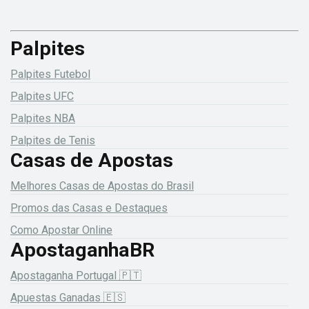
Palpites
Palpites Futebol
Palpites UFC
Palpites NBA
Palpites de Tenis
Casas de Apostas
Melhores Casas de Apostas do Brasil
Promos das Casas e Destaques
Como Apostar Online
ApostaganhaBR
Apostaganha Portugal 🇵🇹
Apuestas Ganadas 🇪🇸