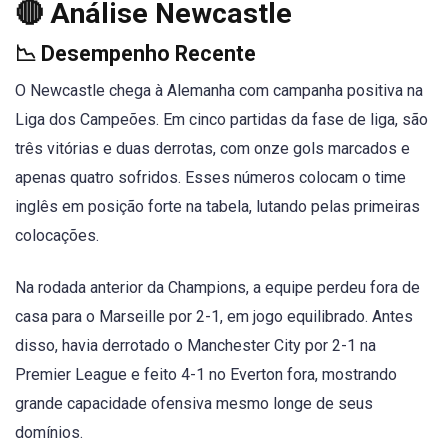
🔴 Análise Newcastle
📉 Desempenho Recente
O Newcastle chega à Alemanha com campanha positiva na
Liga dos Campeões. Em cinco partidas da fase de liga, são
três vitórias e duas derrotas, com onze gols marcados e
apenas quatro sofridos. Esses números colocam o time
inglês em posição forte na tabela, lutando pelas primeiras
colocações.
Na rodada anterior da Champions, a equipe perdeu fora de
casa para o Marseille por 2-1, em jogo equilibrado. Antes
disso, havia derrotado o Manchester City por 2-1 na
Premier League e feito 4-1 no Everton fora, mostrando
grande capacidade ofensiva mesmo longe de seus
domínios.