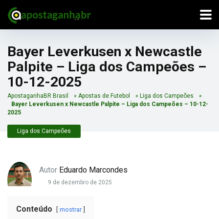
Bayer Leverkusen x Newcastle
Palpite – Liga dos Campeões –
10-12-2025
ApostaganhaBR Brasil
»
Apostas de Futebol
»
Liga dos Campeões
»
Bayer Leverkusen x Newcastle Palpite – Liga dos Campeões – 10-12-
2025
Liga dos Campeões
Autor
Eduardo Marcondes
9 de dezembro de 2025
Conteúdo
mostrar