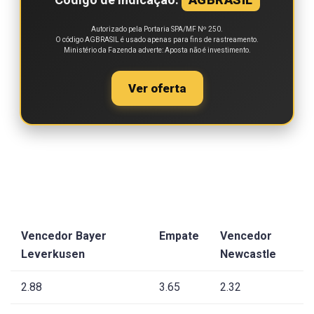
Autorizado pela Portaria SPA/MF Nº 250.
O código AGBRASIL é usado apenas para fins de rastreamento.
Ministério da Fazenda adverte: Aposta não é investimento.
Ver oferta
Vencedor Bayer
Empate
Vencedor
Leverkusen
Newcastle
2.88
3.65
2.32