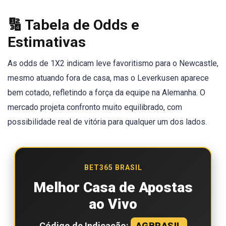
🔢 Tabela de Odds e
Estimativas
As odds de 1X2 indicam leve favoritismo para o Newcastle,
mesmo atuando fora de casa, mas o Leverkusen aparece
bem cotado, refletindo a força da equipe na Alemanha. O
mercado projeta confronto muito equilibrado, com
possibilidade real de vitória para qualquer um dos lados.
BET365 BRASIL
Melhor Casa de Apostas
ao Vivo
Código de Indicação:
AGBRASIL