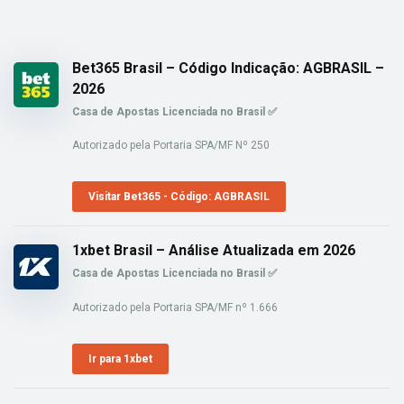
Bet365 Brasil – Código Indicação: AGBRASIL –
2026
Casa de Apostas Licenciada no Brasil ✅
Autorizado pela Portaria SPA/MF Nº 250
Visitar Bet365 - Código: AGBRASIL
1xbet Brasil – Análise Atualizada em 2026
Casa de Apostas Licenciada no Brasil ✅
Autorizado pela Portaria SPA/MF nº 1.666
Ir para 1xbet