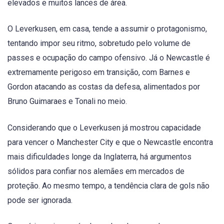
elevados e muitos lances de área.
O Leverkusen, em casa, tende a assumir o protagonismo,
tentando impor seu ritmo, sobretudo pelo volume de
passes e ocupação do campo ofensivo. Já o Newcastle é
extremamente perigoso em transição, com Barnes e
Gordon atacando as costas da defesa, alimentados por
Bruno Guimaraes e Tonali no meio.
Considerando que o Leverkusen já mostrou capacidade
para vencer o Manchester City e que o Newcastle encontra
mais dificuldades longe da Inglaterra, há argumentos
sólidos para confiar nos alemães em mercados de
proteção. Ao mesmo tempo, a tendência clara de gols não
pode ser ignorada.