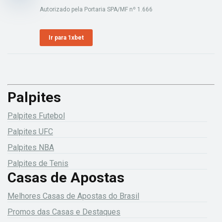
Autorizado pela Portaria SPA/MF nº 1.666
Ir para 1xbet
Palpites
Palpites Futebol
Palpites UFC
Palpites NBA
Palpites de Tenis
Casas de Apostas
Melhores Casas de Apostas do Brasil
Promos das Casas e Destaques