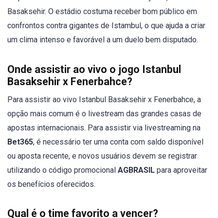
Basaksehir. O estádio costuma receber bom público em
confrontos contra gigantes de Istambul, o que ajuda a criar
um clima intenso e favorável a um duelo bem disputado.
Onde assistir ao vivo o jogo Istanbul
Basaksehir x Fenerbahce?
Para assistir ao vivo Istanbul Basaksehir x Fenerbahce, a
opção mais comum é o livestream das grandes casas de
apostas internacionais. Para assistir via livestreaming na
Bet365
, é necessário ter uma conta com saldo disponível
ou aposta recente, e novos usuários devem se registrar
utilizando o código promocional
AGBRASIL
para aproveitar
os benefícios oferecidos.
Qual é o time favorito a vencer?