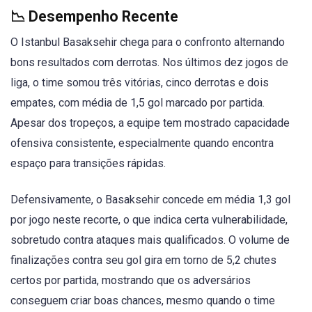
📉 Desempenho Recente
O Istanbul Basaksehir chega para o confronto alternando
bons resultados com derrotas. Nos últimos dez jogos de
liga, o time somou três vitórias, cinco derrotas e dois
empates, com média de 1,5 gol marcado por partida.
Apesar dos tropeços, a equipe tem mostrado capacidade
ofensiva consistente, especialmente quando encontra
espaço para transições rápidas.
Defensivamente, o Basaksehir concede em média 1,3 gol
por jogo neste recorte, o que indica certa vulnerabilidade,
sobretudo contra ataques mais qualificados. O volume de
finalizações contra seu gol gira em torno de 5,2 chutes
certos por partida, mostrando que os adversários
conseguem criar boas chances, mesmo quando o time