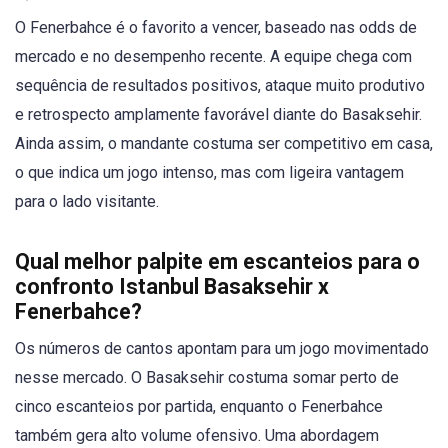
O Fenerbahce é o favorito a vencer, baseado nas odds de
mercado e no desempenho recente. A equipe chega com
sequência de resultados positivos, ataque muito produtivo
e retrospecto amplamente favorável diante do Basaksehir.
Ainda assim, o mandante costuma ser competitivo em casa,
o que indica um jogo intenso, mas com ligeira vantagem
para o lado visitante.
Qual melhor palpite em escanteios para o
confronto Istanbul Basaksehir x
Fenerbahce?
Os números de cantos apontam para um jogo movimentado
nesse mercado. O Basaksehir costuma somar perto de
cinco escanteios por partida, enquanto o Fenerbahce
também gera alto volume ofensivo. Uma abordagem