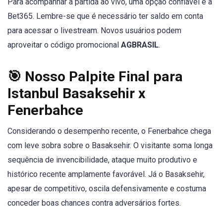
Para acompanhar a partida ao vivo, uma opção confiável é a
Bet365. Lembre-se que é necessário ter saldo em conta
para acessar o livestream. Novos usuários podem
aproveitar o código promocional
AGBRASIL
.
🎯 Nosso Palpite Final para
Istanbul Basaksehir x
Fenerbahce
Considerando o desempenho recente, o Fenerbahce chega
com leve sobra sobre o Basaksehir. O visitante soma longa
sequência de invencibilidade, ataque muito produtivo e
histórico recente amplamente favorável. Já o Basaksehir,
apesar de competitivo, oscila defensivamente e costuma
conceder boas chances contra adversários fortes.