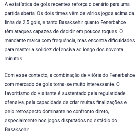
A estatística de gols recentes reforça o cenário para uma
partida aberta. Os dois times vêm de vários jogos acima da
linha de 2,5 gols, e tanto Basaksehir quanto Fenerbahce
têm ataques capazes de decidir em poucos toques. O
mandante marca com frequência, mas encontra dificuldades
para manter a solidez defensiva ao longo dos noventa
minutos.
Com esse contexto, a combinação de vitória do Fenerbahce
com mercado de gols torna-se muito interessante. O
favoritismo do visitante é sustentado pela regularidade
ofensiva, pela capacidade de criar muitas finalizações e
pelo retrospecto dominante no confronto direto,
especialmente nos jogos disputados no estádio do
Basaksehir.