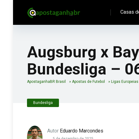
Casas d
Augsburg x Bay
Bundesliga – 0
ApostaganhaBR Brasil
»
Apostas de Futebol
»
Ligas Europeias
Bundesliga
Autor
Eduardo Marcondes
5 de dezembro de 2025