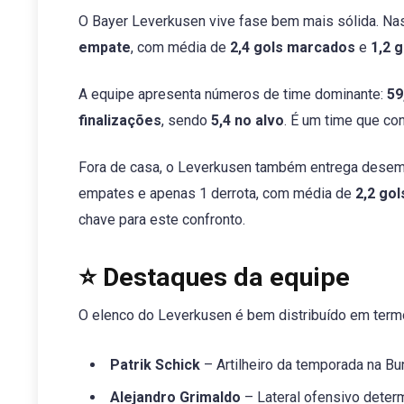
O Bayer Leverkusen vive fase bem mais sólida. Nas
empate
, com média de
2,4 gols marcados
e
1,2 g
A equipe apresenta números de time dominante:
59
finalizações
, sendo
5,4 no alvo
. É um time que co
Fora de casa, o Leverkusen também entrega desempen
empates e apenas 1 derrota, com média de
2,2 go
chave para este confronto.
⭐ Destaques da equipe
O elenco do Leverkusen é bem distribuído em termos
Patrik Schick
– Artilheiro da temporada na Bu
Alejandro Grimaldo
– Lateral ofensivo determ