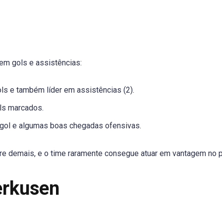
m gols e assistências:
ols e também líder em assistências (2).
ls marcados.
 gol e algumas boas chegadas ofensivas.
fre demais, e o time raramente consegue atuar em vantagem no p
erkusen