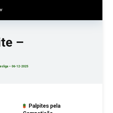
ar
te –
esliga – 06-12-2025
Palpites pela