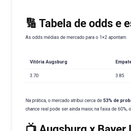
🔢 Tabela de odds e 
As odds médias de mercado para o 1×2 apontam:
Vitória Augsburg
Empat
3.70
3.85
Na prática, o mercado atribui cerca de
53% de prob
chance real pode ser ainda maior, na faixa de 60%, 
📺 Augsburg x Bayer 