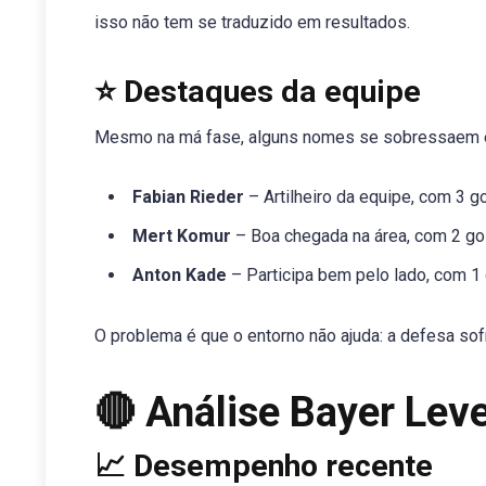
isso não tem se traduzido em resultados.
⭐ Destaques da equipe
Mesmo na má fase, alguns nomes se sobressaem e
Fabian Rieder
– Artilheiro da equipe, com 3 g
Mert Komur
– Boa chegada na área, com 2 go
Anton Kade
– Participa bem pelo lado, com 1
O problema é que o entorno não ajuda: a defesa so
🔴 Análise Bayer Lev
📈 Desempenho recente