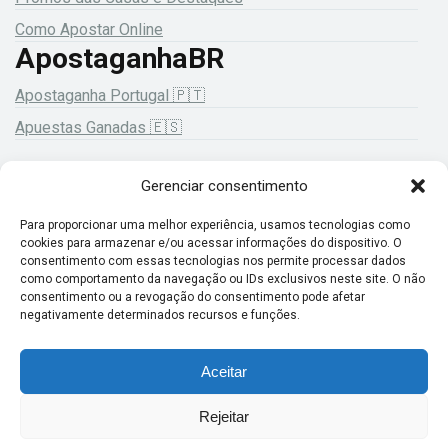
Como Apostar Online
ApostaganhaBR
Apostaganha Portugal 🇵🇹
Apuestas Ganadas 🇪🇸
Gerenciar consentimento
18+ Jogue com responsabilidade!
Para proporcionar uma melhor experiência, usamos tecnologias como
cookies para armazenar e/ou acessar informações do dispositivo. O
consentimento com essas tecnologias nos permite processar dados
como comportamento da navegação ou IDs exclusivos neste site. O não
consentimento ou a revogação do consentimento pode afetar
negativamente determinados recursos e funções.
Aceitar
© ApostaGanhaBR Brasil. Todos os direitos reservados. 2026
Rejeitar
Sobre Nós
Privacidade
Termos
Política de cookies
Jogo Responsável
Contato