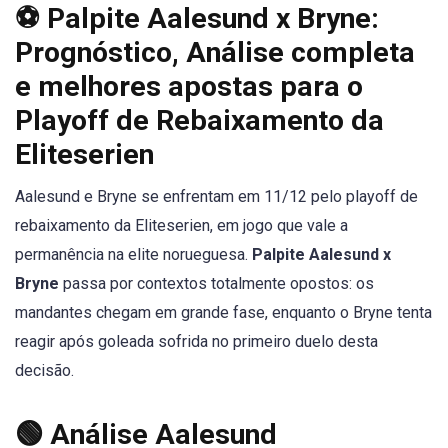
⚽ Palpite Aalesund x Bryne:
Prognóstico, Análise completa
e melhores apostas para o
Playoff de Rebaixamento da
Eliteserien
Aalesund e Bryne se enfrentam em 11/12 pelo playoff de
rebaixamento da Eliteserien, em jogo que vale a
permanência na elite norueguesa.
Palpite Aalesund x
Bryne
passa por contextos totalmente opostos: os
mandantes chegam em grande fase, enquanto o Bryne tenta
reagir após goleada sofrida no primeiro duelo desta
decisão.
🟢 Análise Aalesund