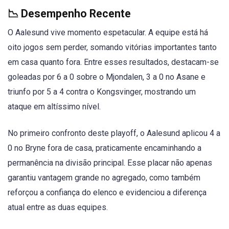
📉 Desempenho Recente
O Aalesund vive momento espetacular. A equipe está há
oito jogos sem perder, somando vitórias importantes tanto
em casa quanto fora. Entre esses resultados, destacam-se
goleadas por 6 a 0 sobre o Mjondalen, 3 a 0 no Asane e
triunfo por 5 a 4 contra o Kongsvinger, mostrando um
ataque em altíssimo nível.
No primeiro confronto deste playoff, o Aalesund aplicou 4 a
0 no Bryne fora de casa, praticamente encaminhando a
permanência na divisão principal. Esse placar não apenas
garantiu vantagem grande no agregado, como também
reforçou a confiança do elenco e evidenciou a diferença
atual entre as duas equipes.