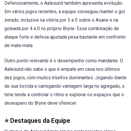
Defensivamente, o Aalesund também apresenta evolução.
Em vários jogos recentes, a equipe conseguiu manter o gol
zerado, inclusive na vitória por 3 a 0 sobre o Asane e na
goleada por 4 a 0 no próprio Bryne. Essa combinação de
ataque forte e defesa ajustada pesa bastante em confronto
de mata-mata.
Outro ponto relevante é o desempenho como mandante. O
Aalesund não sabe o que é empate em casa nos últimos
dez jogos, com muitos triunfos dominantes. Jogando diante
de sua torcida e carregando vantagem larga no agregado, o
time tende a controlar o ritmo e explorar os espaços que o
desespero do Bryne deve oferecer.
⭐ Destaques da Equipe