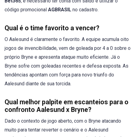
Bet365
, é necessário ter conta com saldo e utilizar o
código promocional
AGBRASIL
no cadastro.
Qual é o time favorito a vencer?
O Aalesund é claramente o favorito. A equipe acumula oito
jogos de invencibilidade, vem de goleada por 4 a 0 sobre o
próprio Bryne e apresenta ataque muito eficiente. Já o
Bryne sofre com goleadas recentes e defesa exposta. As
tendências apontam com força para novo triunfo do
Aalesund diante de sua torcida.
Qual melhor palpite em escanteios para o
confronto Aalesund x Bryne?
Dado o contexto de jogo aberto, com o Bryne atacando
muito para tentar reverter o cenário e o Aalesund