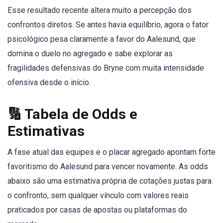
Esse resultado recente altera muito a percepção dos
confrontos diretos. Se antes havia equilíbrio, agora o fator
psicológico pesa claramente a favor do Aalesund, que
domina o duelo no agregado e sabe explorar as
fragilidades defensivas do Bryne com muita intensidade
ofensiva desde o início.
🔢 Tabela de Odds e
Estimativas
A fase atual das equipes e o placar agregado apontam forte
favoritismo do Aalesund para vencer novamente. As odds
abaixo são uma estimativa própria de cotações justas para
o confronto, sem qualquer vínculo com valores reais
praticados por casas de apostas ou plataformas do