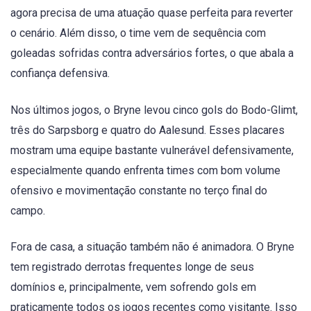
agora precisa de uma atuação quase perfeita para reverter
o cenário. Além disso, o time vem de sequência com
goleadas sofridas contra adversários fortes, o que abala a
confiança defensiva.
Nos últimos jogos, o Bryne levou cinco gols do Bodo-Glimt,
três do Sarpsborg e quatro do Aalesund. Esses placares
mostram uma equipe bastante vulnerável defensivamente,
especialmente quando enfrenta times com bom volume
ofensivo e movimentação constante no terço final do
campo.
Fora de casa, a situação também não é animadora. O Bryne
tem registrado derrotas frequentes longe de seus
domínios e, principalmente, vem sofrendo gols em
praticamente todos os jogos recentes como visitante. Isso