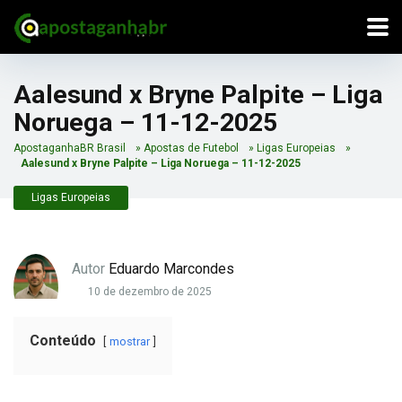
Aalesund x Bryne Palpite – Liga
Noruega – 11-12-2025
ApostaganhaBR Brasil
»
Apostas de Futebol
»
Ligas Europeias
»
Aalesund x Bryne Palpite – Liga Noruega – 11-12-2025
Ligas Europeias
Autor
Eduardo Marcondes
10 de dezembro de 2025
Conteúdo
mostrar