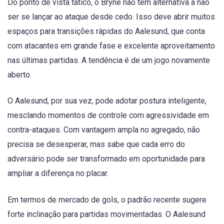
Do ponto de vista tático, o Bryne não tem alternativa a não
ser se lançar ao ataque desde cedo. Isso deve abrir muitos
espaços para transições rápidas do Aalesund, que conta
com atacantes em grande fase e excelente aproveitamento
nas últimas partidas. A tendência é de um jogo novamente
aberto.
O Aalesund, por sua vez, pode adotar postura inteligente,
mesclando momentos de controle com agressividade em
contra-ataques. Com vantagem ampla no agregado, não
precisa se desesperar, mas sabe que cada erro do
adversário pode ser transformado em oportunidade para
ampliar a diferença no placar.
Em termos de mercado de gols, o padrão recente sugere
forte inclinação para partidas movimentadas. O Aalesund