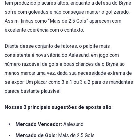
tem produzido placares altos, enquanto a defesa do Bryne
sofre com goleadas e não consegue manter o gol zerado.
Assim, linhas como “Mais de 2.5 Gols” aparecem com
excelente coerência com o contexto.
Diante desse conjunto de fatores, o palpite mais
consistente é nova vitória do Aalesund, em jogo com
número razoável de gols e boas chances de o Bryne ao
menos marcar uma vez, dada sua necessidade extrema de
se expor. Um placar como 3 a 1 ou 3 a 2 para os mandantes
parece bastante plausível.
Nossas 3 principais sugestões de aposta são:
Mercado Vencedor:
Aalesund
Mercado de Gols:
Mais de 2.5 Gols