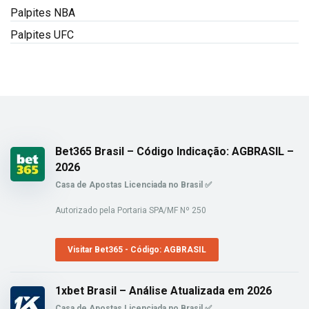
Palpites NBA
Palpites UFC
Bet365 Brasil – Código Indicação: AGBRASIL –
2026
Casa de Apostas Licenciada no Brasil ✅
Autorizado pela Portaria SPA/MF Nº 250
Visitar Bet365 - Código: AGBRASIL
1xbet Brasil – Análise Atualizada em 2026
Casa de Apostas Licenciada no Brasil ✅