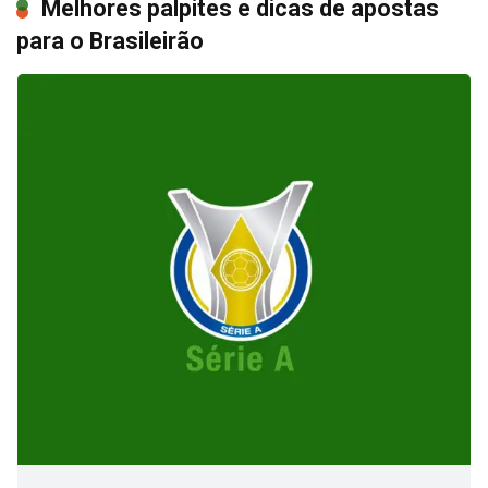
Melhores palpites e dicas de apostas
para o Brasileirão