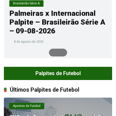
Brasileirão Série A
Palmeiras x Internacional
Palpite – Brasileirão Série A
– 09-08-2026
8 de agosto de 2026
Palpites de Futebol
Últimos Palpites de Futebol
Apostas de Futebol