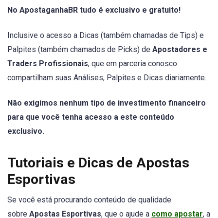
No ApostaganhaBR tudo é exclusivo e gratuito!
Inclusive o acesso a Dicas (também chamadas de Tips) e
Palpites (também chamados de Picks) de
Apostadores e
Traders Profissionais
, que em parceria conosco
compartilham suas Análises, Palpites e Dicas diariamente.
Não exigimos nenhum tipo de investimento financeiro
para que você tenha acesso a este conteúdo
exclusivo.
Tutoriais e Dicas de Apostas
Esportivas
Se você está procurando conteúdo de qualidade
sobre
Apostas Esportivas
, que o ajude a
como apostar
, a