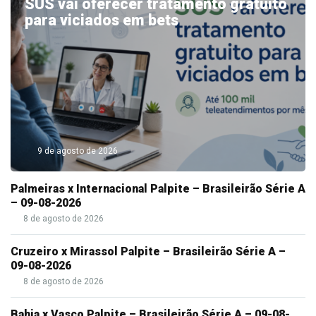
SUS vai oferecer tratamento gratuito
para viciados em bets
9 de agosto de 2026
Palmeiras x Internacional Palpite – Brasileirão Série A
– 09-08-2026
8 de agosto de 2026
Cruzeiro x Mirassol Palpite – Brasileirão Série A –
09-08-2026
8 de agosto de 2026
Bahia x Vasco Palpite – Brasileirão Série A – 09-08-