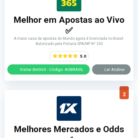
Melhor em Apostas ao Vivo
✅
A maior casa de apostas do Mundo agora é licenciada no Brasil.
Autorizado pela Portaria SPA/MF Nº 250
5.0
Visitar Bet365 - Código: AGBRASIL
Ler Análise
2
Melhores Mercados e Odds