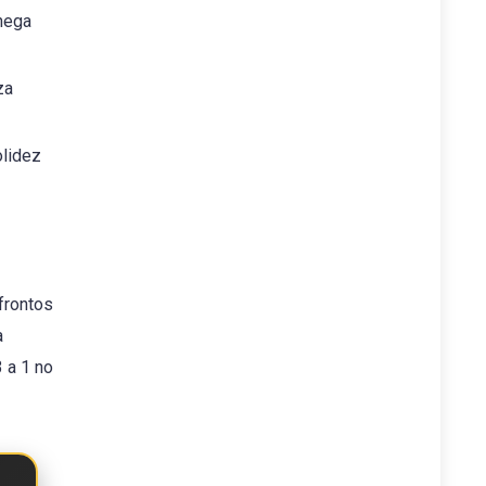
hega
za
olidez
frontos
a
 a 1 no