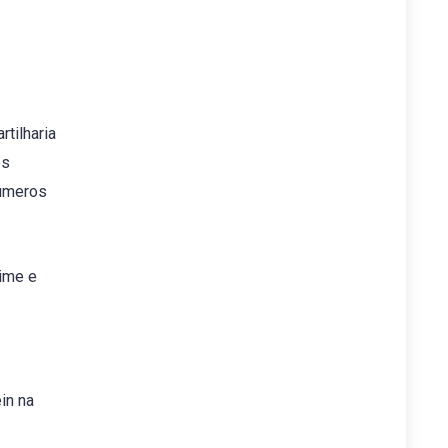
tilharia
es
números
time e
in na