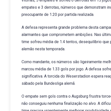
vitórias, 5 empates e sofreu 6 derrotas em 15 jogo
empates e 3 derrotas, números que demonstram inc
preocupante de 1.20 por partida realizada.
A defesa representa grande problema desta campan
alarmantes que comprometem ambições. Nas últimas 
time sofreu média de 1.4 tentos, desequilíbrio que 
alemão nesta temporada.
Como mandante, os números são ligeiramente melho
marcou média de 1.33 gols por jogo. A defesa sofre
significativa. A torcida do Weserstadion espera re
sábado pela Bundesliga alemã.
O empate sem gols contra o Augsburg frustra torc
não conseguiu nenhuma finalização no alvo. A dific
time precisa urgentemente melhorar produtividade 