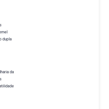
s
oemel
o dupla
haria da
s
tilidade