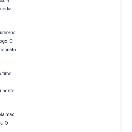
as, 4
 média
 números
ogo. O
mpeonato
o time
r neste
ola mas
a. O