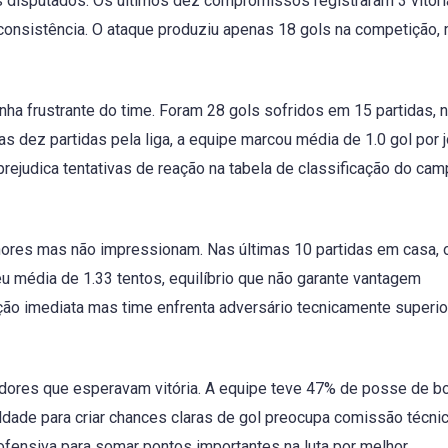
s disputados. Os últimos dez compromissos registraram 3 vitóri
onsistência. O ataque produziu apenas 18 gols na competição,
ha frustrante do time. Foram 28 gols sofridos em 15 partidas,
dez partidas pela liga, a equipe marcou média de 1.0 gol por j
prejudica tentativas de reação na tabela de classificação do ca
res mas não impressionam. Nas últimas 10 partidas em casa, 
u média de 1.33 tentos, equilíbrio que não garante vantagem
ação imediata mas time enfrenta adversário tecnicamente superio
edores que esperavam vitória. A equipe teve 47% de posse de b
uldade para criar chances claras de gol preocupa comissão técnic
ofensiva para somar pontos importantes na luta por melhor