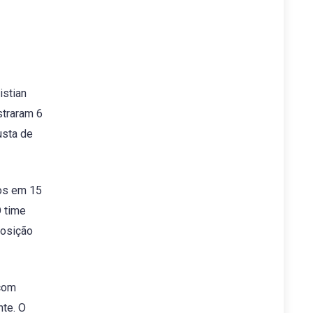
istian
straram 6
usta de
dos em 15
O time
posição
 com
nte. O