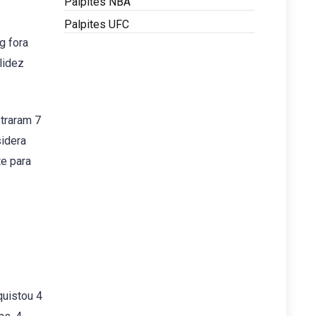
Palpites NBA
Palpites UFC
g fora
lidez
straram 7
idera
te para
quistou 4