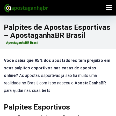
Palpites de Apostas Esportivas
– ApostaganhaBR Brasil
ApostaganhaBR Brasil
Você sabia que 95% dos apostadores tem prejuízo em
seus palpites esportivos nas casas de apostas
online?
As apostas esportivas já são há muito uma
realidade no Brasil, com isso nasceu o
ApostaGanhaBR
para ajudar nas suas
bets
.
Palpites Esportivos