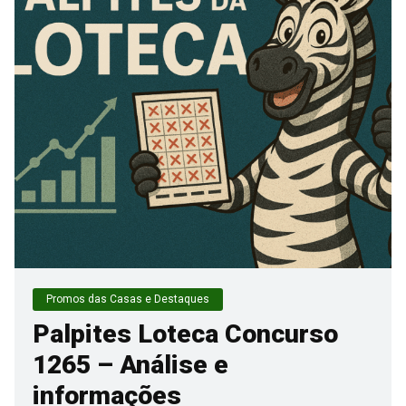
Promos das Casas e Destaques
Palpites Loteca Concurso
1265 – Análise e
informações