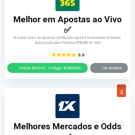
Melhor em Apostas ao Vivo
✅
A maior casa de apostas do Mundo agora é licenciada no Brasil.
Autorizado pela Portaria SPA/MF Nº 250
5.0
Visitar Bet365 - Código: AGBRASIL
Ler Análise
2
Melhores Mercados e Odds