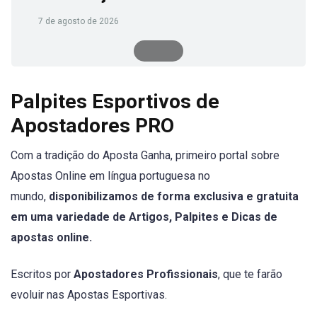
7 de agosto de 2026
Palpites Esportivos de
Apostadores PRO
Com a tradição do Aposta Ganha, primeiro portal sobre
Apostas Online em língua portuguesa no
mundo,
disponibilizamos de forma exclusiva e gratuita
em uma variedade de Artigos, Palpites e Dicas de
apostas online.
Escritos por
Apostadores Profissionais
, que te farão
evoluir nas Apostas Esportivas.