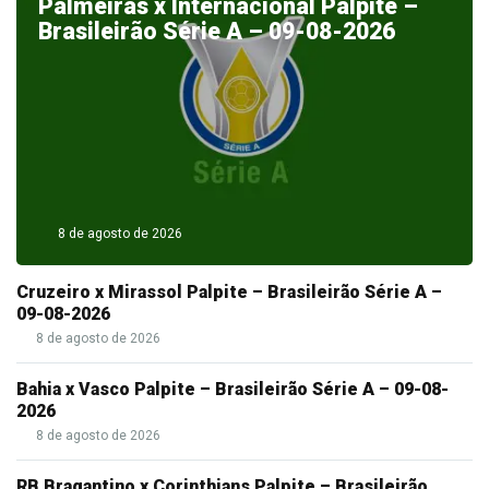
Palmeiras x Internacional Palpite –
Brasileirão Série A – 09-08-2026
8 de agosto de 2026
Cruzeiro x Mirassol Palpite – Brasileirão Série A –
09-08-2026
8 de agosto de 2026
Bahia x Vasco Palpite – Brasileirão Série A – 09-08-
2026
8 de agosto de 2026
RB Bragantino x Corinthians Palpite – Brasileirão