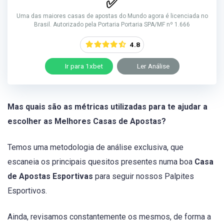
✅
Uma das maiores casas de apostas do Mundo agora é licenciada no
Brasil. Autorizado pela Portaria Portaria SPA/MF nº 1.666
4.8
Ir para 1xbet
Ler Análise
Mas quais são as métricas utilizadas para te ajudar a
escolher as Melhores Casas de Apostas?
Temos uma metodologia de análise exclusiva, que
escaneia os principais quesitos presentes numa boa
Casa
de Apostas Esportivas
para seguir nossos Palpites
Esportivos.
Ainda, revisamos constantemente os mesmos, de forma a