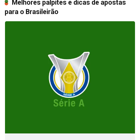
Melhores palpites e dicas de apostas
para o Brasileirão