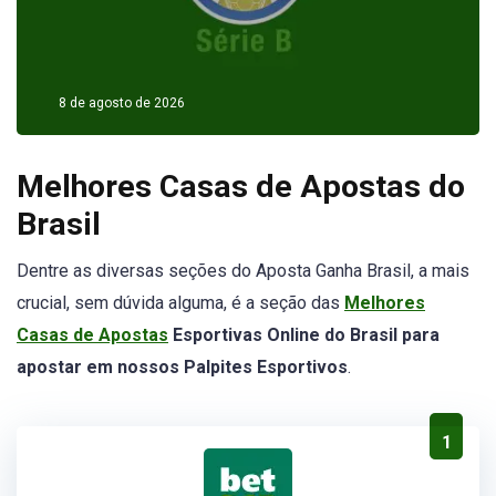
8 de agosto de 2026
Melhores Casas de Apostas do
Brasil
Dentre as diversas seções do Aposta Ganha Brasil, a mais
crucial, sem dúvida alguma, é a seção das
Melhores
Casas de Apostas
Esportivas Online do Brasil para
apostar em nossos Palpites Esportivos
.
1