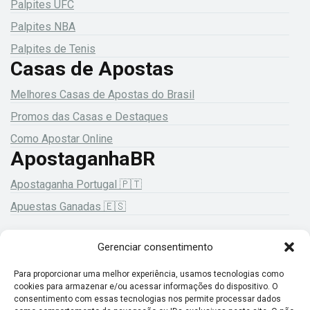
Palpites UFC
Palpites NBA
Palpites de Tenis
Casas de Apostas
Melhores Casas de Apostas do Brasil
Promos das Casas e Destaques
Como Apostar Online
ApostaganhaBR
Apostaganha Portugal 🇵🇹
Apuestas Ganadas 🇪🇸
Gerenciar consentimento
18+ Jogue com responsabilidade!
Para proporcionar uma melhor experiência, usamos tecnologias como
cookies para armazenar e/ou acessar informações do dispositivo. O
consentimento com essas tecnologias nos permite processar dados