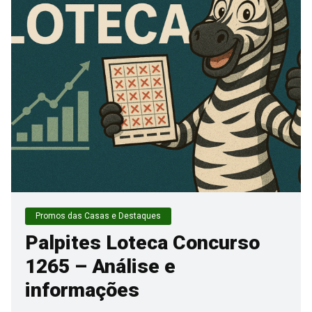
Promos das Casas e Destaques
Palpites Loteca Concurso
1265 – Análise e
informações