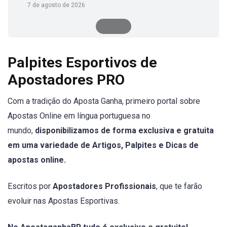
7 de agosto de 2026
Palpites Esportivos de
Apostadores PRO
Com a tradição do Aposta Ganha, primeiro portal sobre
Apostas Online em língua portuguesa no
mundo,
disponibilizamos de forma exclusiva e gratuita
em uma variedade de Artigos, Palpites e Dicas de
apostas online.
Escritos por
Apostadores Profissionais
, que te farão
evoluir nas Apostas Esportivas.