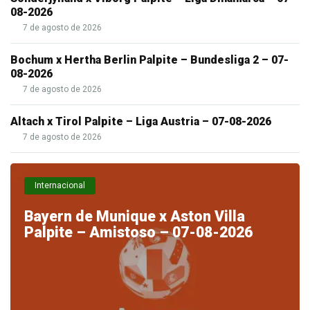
08-2026
7 de agosto de 2026
Bochum x Hertha Berlin Palpite – Bundesliga 2 – 07-
08-2026
7 de agosto de 2026
Altach x Tirol Palpite – Liga Austria – 07-08-2026
7 de agosto de 2026
Internacional
Bayern de Munique x Aston Villa
Palpite – Amistoso – 07-08-2026