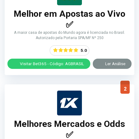
Melhor em Apostas ao Vivo
✅
A maior casa de apostas do Mundo agora é licenciada no Brasil.
Autorizado pela Portaria SPA/MF Nº 250
5.0
Visitar Bet365 - Código: AGBRASIL
Ler Análise
2
Melhores Mercados e Odds
✅