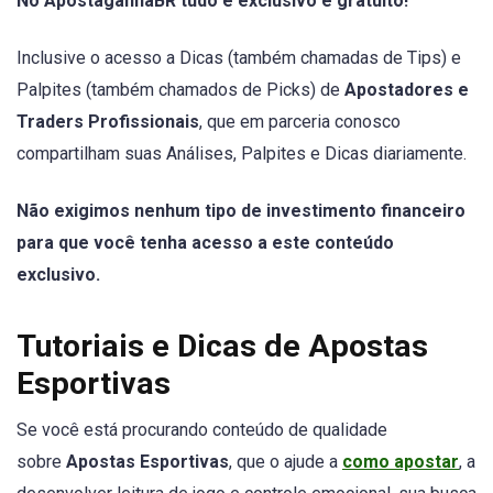
No ApostaganhaBR tudo é exclusivo e gratuito!
Inclusive o acesso a Dicas (também chamadas de Tips) e
Palpites (também chamados de Picks) de
Apostadores e
Traders Profissionais
, que em parceria conosco
compartilham suas Análises, Palpites e Dicas diariamente.
Não exigimos nenhum tipo de investimento financeiro
para que você tenha acesso a este conteúdo
exclusivo.
Tutoriais e Dicas de Apostas
Esportivas
Se você está procurando conteúdo de qualidade
sobre
Apostas Esportivas
, que o ajude a
como apostar
, a