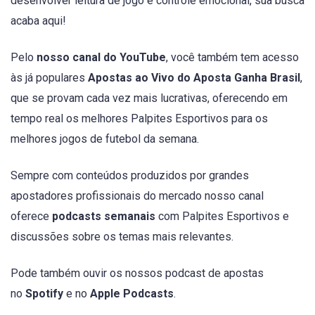
desenvolver leitura de jogo e controle emocional, sua busca
acaba aqui!
Pelo
nosso canal do YouTube
, você também tem acesso
às já populares
Apostas ao Vivo do Aposta Ganha Brasil
,
que se provam cada vez mais lucrativas, oferecendo em
tempo real os melhores Palpites Esportivos para os
melhores jogos de futebol da semana.
Sempre com conteúdos produzidos por grandes
apostadores profissionais do mercado nosso canal
oferece
podcasts semanais
com Palpites Esportivos e
discussões sobre os temas mais relevantes.
Pode também ouvir os nossos podcast de apostas
no
Spotify
e no
Apple Podcasts
.