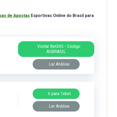
sas de Apostas
Esportivas Online do Brasil para
Visitar Bet365 - Código:
AGBRASIL
Ler Análise
Ir para 1xbet
Ler Análise