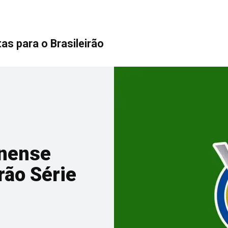
as para o Brasileirão
inense
rão Série