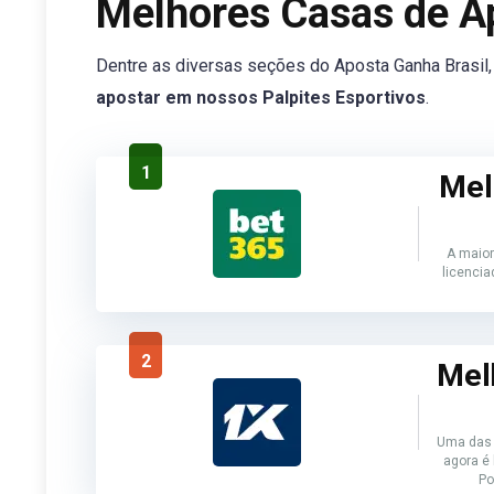
Melhores Casas de Ap
Dentre as diversas seções do Aposta Ganha Brasil,
apostar em nossos Palpites Esportivos
.
1
Mel
A maior
licencia
2
Mel
Uma das 
agora é 
Po