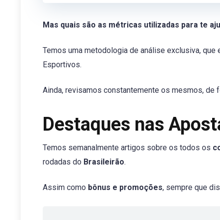
Mas quais são as métricas utilizadas para te 
Temos uma metodologia de análise exclusiva, que 
Esportivos.
Ainda, revisamos constantemente os mesmos, de for
Destaques nas Apost
Temos semanalmente artigos sobre os todos os
c
rodadas do
Brasileirão
.
Assim como
bônus e promoções
, sempre que dis