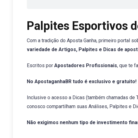
Palpites Esportivos 
Com a tradição do Aposta Ganha, primeiro portal s
variedade de Artigos, Palpites e Dicas de apost
Escritos por
Apostadores Profissionais
, que te 
No ApostaganhaBR tudo é exclusivo e gratuito!
Inclusive o acesso a Dicas (também chamadas de 
conosco compartilham suas Análises, Palpites e Di
Não exigimos nenhum tipo de investimento fina