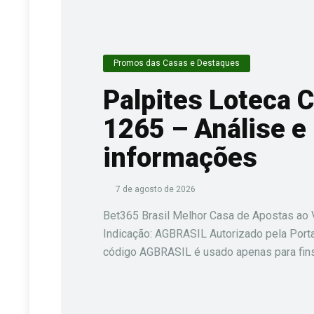
Promos das Casas e Destaques
Palpites Loteca 
1265 – Análise e
informações
7 de agosto de 2026
Bet365 Brasil Melhor Casa de Apostas ao 
Indicação: AGBRASIL Autorizado pela Port
código AGBRASIL é usado apenas para fins 