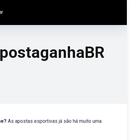
ar
 ApostaganhaBR
ine?
As apostas esportivas já são há muito uma