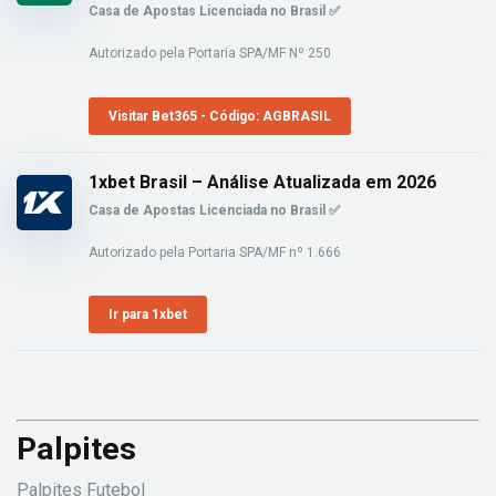
Casa de Apostas Licenciada no Brasil ✅
Autorizado pela Portaria SPA/MF Nº 250
Visitar Bet365 - Código: AGBRASIL
1xbet Brasil – Análise Atualizada em 2026
Casa de Apostas Licenciada no Brasil ✅
Autorizado pela Portaria SPA/MF nº 1.666
Ir para 1xbet
Palpites
Palpites Futebol