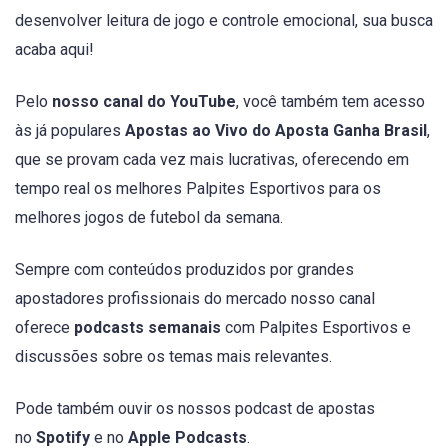
desenvolver leitura de jogo e controle emocional, sua busca
acaba aqui!
Pelo
nosso canal do YouTube
, você também tem acesso
às já populares
Apostas ao Vivo do Aposta Ganha Brasil
,
que se provam cada vez mais lucrativas, oferecendo em
tempo real os melhores Palpites Esportivos para os
melhores jogos de futebol da semana.
Sempre com conteúdos produzidos por grandes
apostadores profissionais do mercado nosso canal
oferece
podcasts semanais
com Palpites Esportivos e
discussões sobre os temas mais relevantes.
Pode também ouvir os nossos podcast de apostas
no
Spotify
e no
Apple Podcasts
.