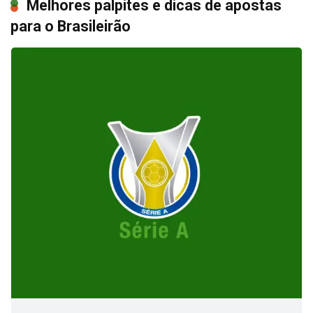
Melhores palpites e dicas de apostas
para o Brasileirão