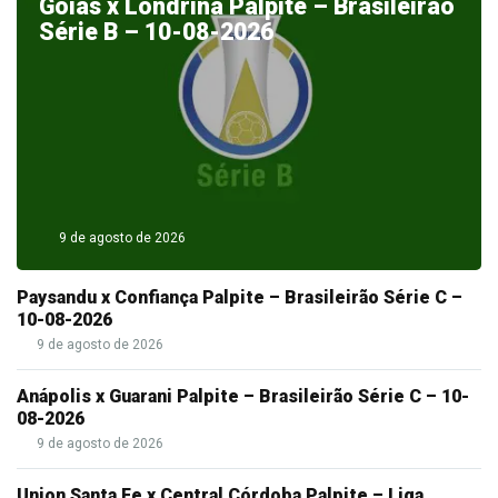
Goiás x Londrina Palpite – Brasileirão
Série B – 10-08-2026
9 de agosto de 2026
Paysandu x Confiança Palpite – Brasileirão Série C –
10-08-2026
9 de agosto de 2026
Anápolis x Guarani Palpite – Brasileirão Série C – 10-
08-2026
9 de agosto de 2026
Union Santa Fe x Central Córdoba Palpite – Liga