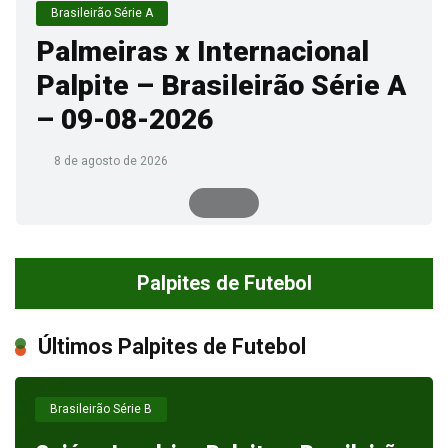
Brasileirão Série A
Palmeiras x Internacional
Palpite – Brasileirão Série A
– 09-08-2026
8 de agosto de 2026
Palpites de Futebol
Últimos Palpites de Futebol
Brasileirão Série B