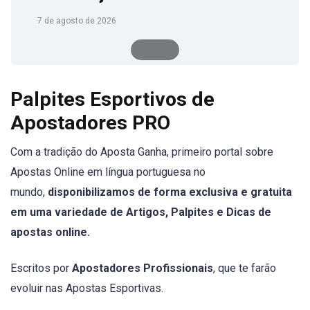
7 de agosto de 2026
Palpites Esportivos de
Apostadores PRO
Com a tradição do Aposta Ganha, primeiro portal sobre
Apostas Online em língua portuguesa no
mundo,
disponibilizamos de forma exclusiva e gratuita
em uma variedade de Artigos, Palpites e Dicas de
apostas online.
Escritos por
Apostadores Profissionais
, que te farão
evoluir nas Apostas Esportivas.