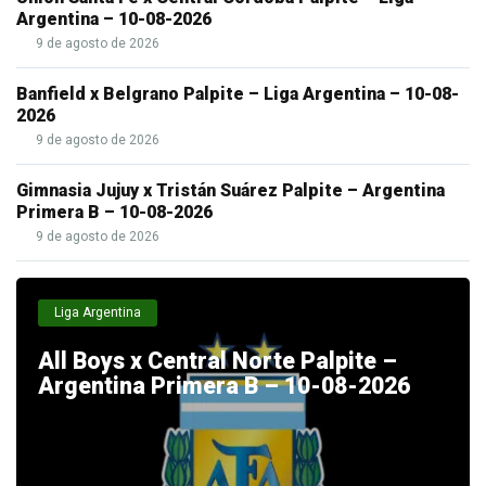
Argentina – 10-08-2026
9 de agosto de 2026
Banfield x Belgrano Palpite – Liga Argentina – 10-08-
2026
9 de agosto de 2026
Gimnasia Jujuy x Tristán Suárez Palpite – Argentina
Primera B – 10-08-2026
9 de agosto de 2026
Liga Argentina
All Boys x Central Norte Palpite –
Argentina Primera B – 10-08-2026