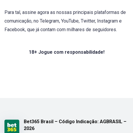
Para tal, assine agora as nossas principais plataformas de
comunicação, no Telegram, YouTube, Twitter, Instagram e
Facebook, que já contam com milhares de seguidores.
18+ Jogue com responsabilidade!
Bet365 Brasil – Código Indicação: AGBRASIL –
2026