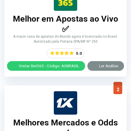
Melhor em Apostas ao Vivo
✅
A maior casa de apostas do Mundo agora é licenciada no Brasil.
Autorizado pela Portaria SPA/MF Nº 250
5.0
Visitar Bet365 - Código: AGBRASIL
Ler Análise
2
Melhores Mercados e Odds