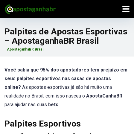
Palpites de Apostas Esportivas
– ApostaganhaBR Brasil
ApostaganhaBR Brasil
Você sabia que 95% dos apostadores tem prejuízo em
seus palpites esportivos nas casas de apostas
online?
As apostas esportivas já são há muito uma
realidade no Brasil, com isso nasceu o
ApostaGanhaBR
para ajudar nas suas
bets
.
Palpites Esportivos