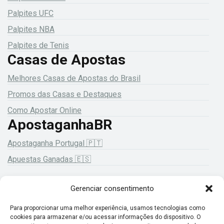
Palpites UFC
Palpites NBA
Palpites de Tenis
Casas de Apostas
Melhores Casas de Apostas do Brasil
Promos das Casas e Destaques
Como Apostar Online
ApostaganhaBR
Apostaganha Portugal 🇵🇹
Apuestas Ganadas 🇪🇸
Gerenciar consentimento
18+ Jogue com responsabilidade!
Para proporcionar uma melhor experiência, usamos tecnologias como
cookies para armazenar e/ou acessar informações do dispositivo. O