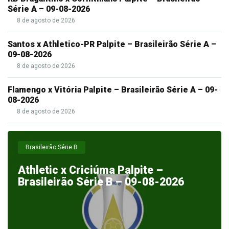
Série A – 09-08-2026
8 de agosto de 2026
Santos x Athletico-PR Palpite – Brasileirão Série A –
09-08-2026
8 de agosto de 2026
Flamengo x Vitória Palpite – Brasileirão Série A – 09-
08-2026
8 de agosto de 2026
Brasileirão Série B
Athletic x Criciúma Palpite –
Brasileirão Série B – 09-08-2026