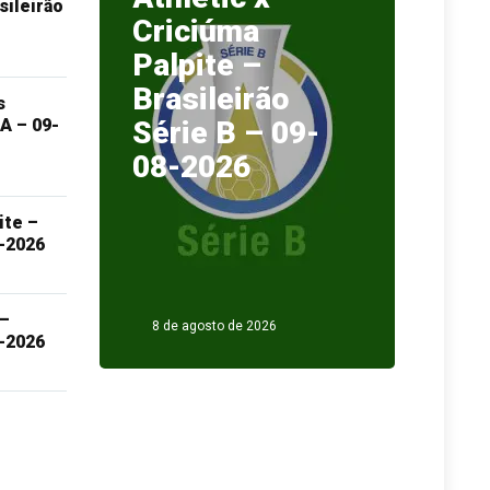
sileirão
Criciúma
Palpite –
Brasileirão
s
 A – 09-
Série B – 09-
08-2026
ite –
8-2026
 –
8 de agosto de 2026
8-2026