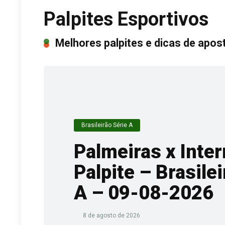
Palpites Esportivos
Melhores palpites e dicas de apost
Brasileirão Série A
Palmeiras x Inter
Palpite – Brasilei
A – 09-08-2026
8 de agosto de 2026