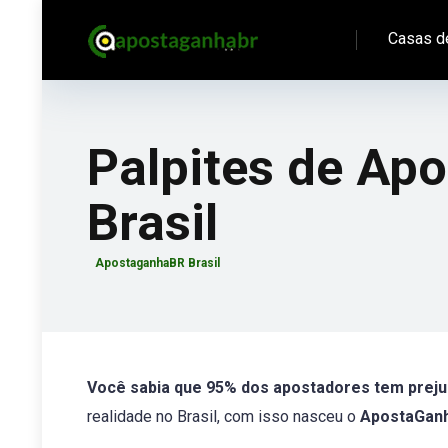
Casas d
Palpites de Ap
Brasil
ApostaganhaBR Brasil
Você sabia que 95% dos apostadores tem prejuí
realidade no Brasil, com isso nasceu o
ApostaGan