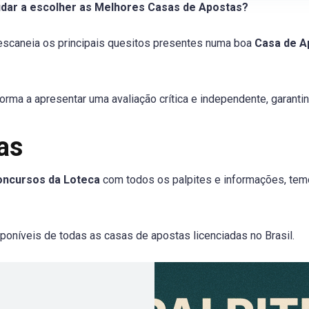
ajudar a escolher as Melhores Casas de Apostas?
escaneia os principais quesitos presentes numa boa
Casa de A
ma a apresentar uma avaliação crítica e independente, garantin
as
oncursos da Loteca
com todos os palpites e informações, t
poníveis de todas as casas de apostas licenciadas no Brasil.