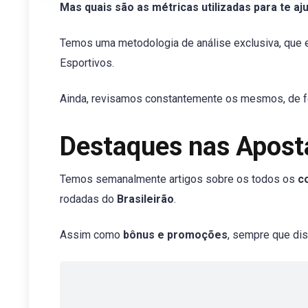
Mas quais são as métricas utilizadas para te 
Temos uma metodologia de análise exclusiva, que 
Esportivos.
Ainda, revisamos constantemente os mesmos, de for
Destaques nas Apost
Temos semanalmente artigos sobre os todos os
c
rodadas do
Brasileirão
.
Assim como
bônus e promoções
, sempre que dis