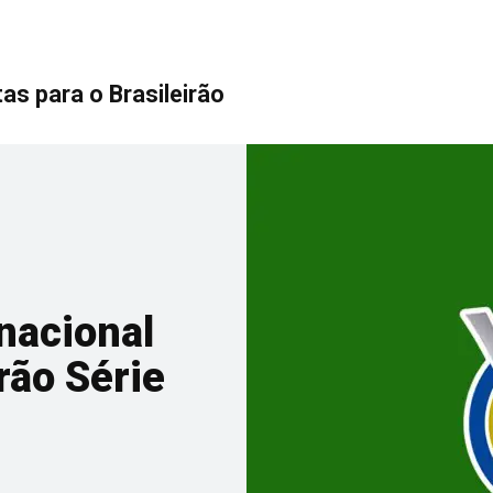
as para o Brasileirão
nacional
rão Série