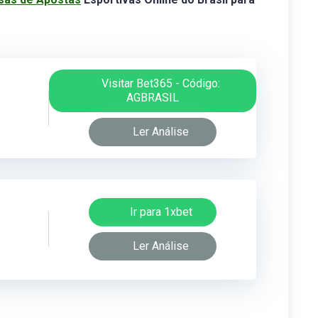
Visitar Bet365 - Código:
AGBRASIL
Ler Análise
Ir para 1xbet
Ler Análise