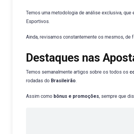
Temos uma metodologia de análise exclusiva, que 
Esportivos.
Ainda, revisamos constantemente os mesmos, de for
Destaques nas Apost
Temos semanalmente artigos sobre os todos os
c
rodadas do
Brasileirão
.
Assim como
bônus e promoções
, sempre que dis