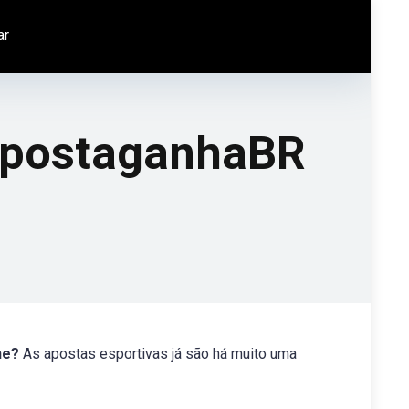
ar
 ApostaganhaBR
ine?
As apostas esportivas já são há muito uma