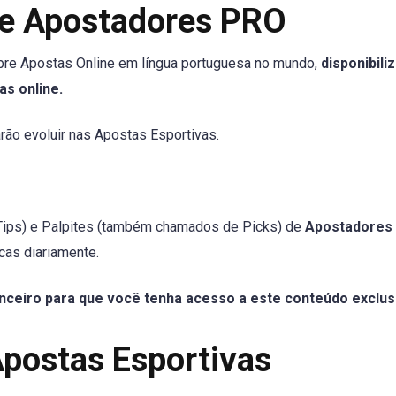
de Apostadores PRO
obre Apostas Online em língua portuguesa no mundo,
disponibil
as online.
farão evoluir nas Apostas Esportivas.
Tips) e Palpites (também chamados de Picks) de
Apostadores 
cas diariamente.
nceiro para que você tenha acesso a este conteúdo exclus
Apostas Esportivas