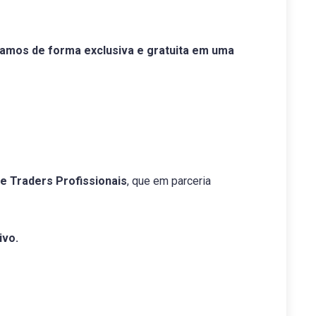
izamos de forma exclusiva e gratuita em uma
e Traders Profissionais
, que em parceria
ivo.