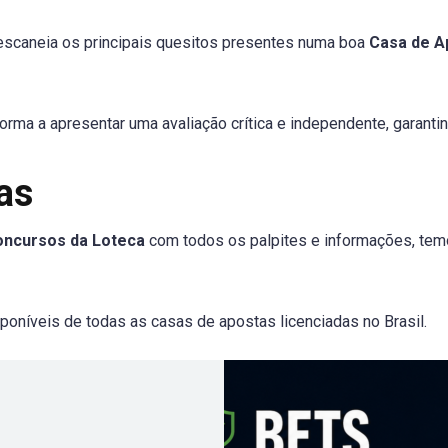
escaneia os principais quesitos presentes numa boa
Casa de A
ma a apresentar uma avaliação crítica e independente, garantin
as
oncursos da Loteca
com todos os palpites e informações, t
poníveis de todas as casas de apostas licenciadas no Brasil.