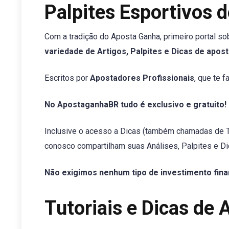
Palpites Esportivos 
Com a tradição do Aposta Ganha, primeiro portal s
variedade de Artigos, Palpites e Dicas de apost
Escritos por
Apostadores Profissionais
, que te 
No ApostaganhaBR tudo é exclusivo e gratuito!
Inclusive o acesso a Dicas (também chamadas de 
conosco compartilham suas Análises, Palpites e Di
Não exigimos nenhum tipo de investimento fina
Tutoriais e Dicas de 