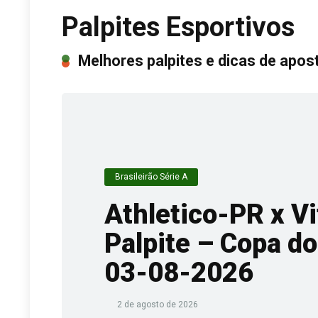
Palpites Esportivos
Melhores palpites e dicas de apost
Brasileirão Série A
Athletico-PR x Vi
Palpite – Copa do
03-08-2026
2 de agosto de 2026