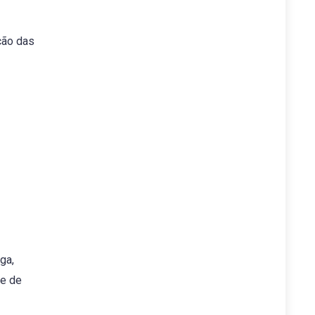
ção das
ga,
de de