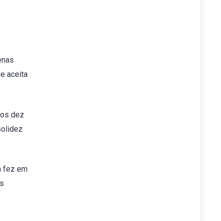
enas
ue aceita
mos dez
solidez
á fez em
as