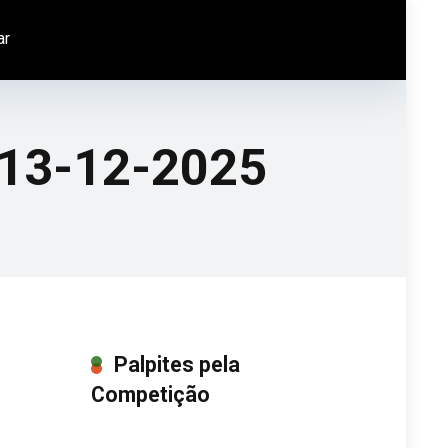
ar
– 13-12-2025
Palpites pela
Competição