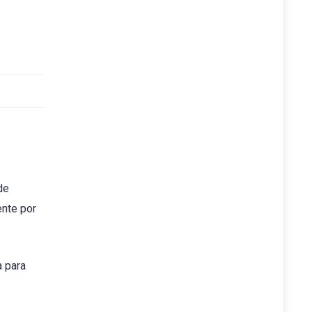
de
ente por
a para