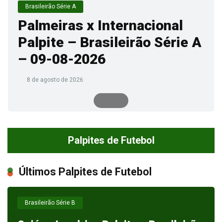
Brasileirão Série A
Palmeiras x Internacional
Palpite – Brasileirão Série A
– 09-08-2026
8 de agosto de 2026
Palpites de Futebol
Últimos Palpites de Futebol
Brasileirão Série B