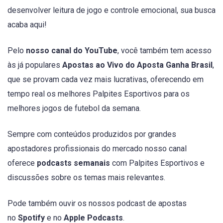
desenvolver leitura de jogo e controle emocional, sua busca
acaba aqui!
Pelo
nosso canal do YouTube
, você também tem acesso
às já populares
Apostas ao Vivo do Aposta Ganha Brasil
,
que se provam cada vez mais lucrativas, oferecendo em
tempo real os melhores Palpites Esportivos para os
melhores jogos de futebol da semana.
Sempre com conteúdos produzidos por grandes
apostadores profissionais do mercado nosso canal
oferece
podcasts semanais
com Palpites Esportivos e
discussões sobre os temas mais relevantes.
Pode também ouvir os nossos podcast de apostas
no
Spotify
e no
Apple Podcasts
.