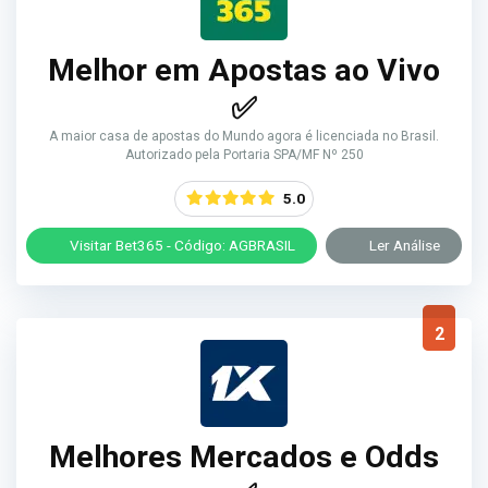
Melhor em Apostas ao Vivo
✅
A maior casa de apostas do Mundo agora é licenciada no Brasil.
Autorizado pela Portaria SPA/MF Nº 250
5.0
Visitar Bet365 - Código: AGBRASIL
Ler Análise
2
Melhores Mercados e Odds