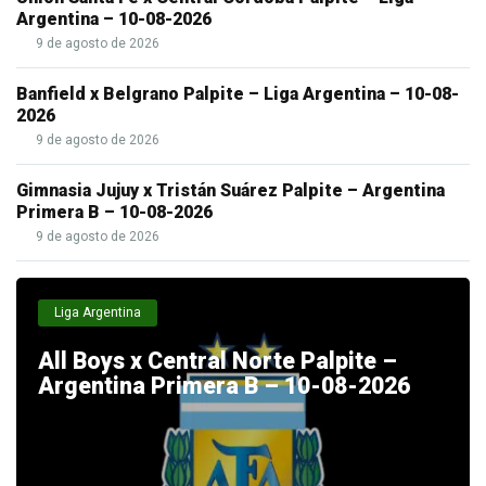
Argentina – 10-08-2026
9 de agosto de 2026
Banfield x Belgrano Palpite – Liga Argentina – 10-08-
2026
9 de agosto de 2026
Gimnasia Jujuy x Tristán Suárez Palpite – Argentina
Primera B – 10-08-2026
9 de agosto de 2026
Liga Argentina
All Boys x Central Norte Palpite –
Argentina Primera B – 10-08-2026