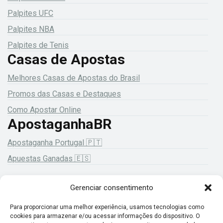
Palpites UFC
Palpites NBA
Palpites de Tenis
Casas de Apostas
Melhores Casas de Apostas do Brasil
Promos das Casas e Destaques
Como Apostar Online
ApostaganhaBR
Apostaganha Portugal 🇵🇹
Apuestas Ganadas 🇪🇸
Gerenciar consentimento
18+ Jogue com responsabilidade!
Para proporcionar uma melhor experiência, usamos tecnologias como
cookies para armazenar e/ou acessar informações do dispositivo. O