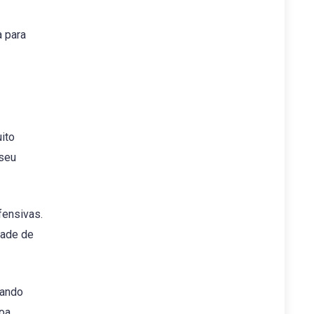
a para
ito
 seu
fensivas.
dade de
uando
boa