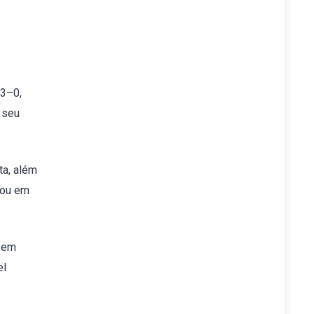
 3–0,
 seu
ta, além
 ou em
o em
el