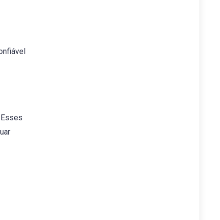
onfiável
. Esses
uar