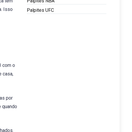
Palpites NBA
ca tem
a. Isso
Palpites UFC
3 com o
e casa,
as por
e quando
chados.