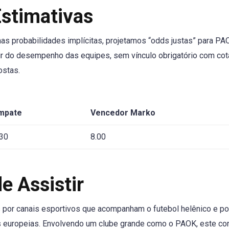
Estimativas
nas probabilidades implícitas, projetamos “odds justas” para PA
rtir do desempenho das equipes, sem vínculo obrigatório com co
ostas.
mpate
Vencedor Marko
.30
8.00
e Assistir
 por canais esportivos que acompanham o futebol helênico e po
 europeias. Envolvendo um clube grande como o PAOK, este co