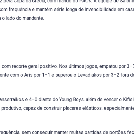
2 pela Copa da Grécia, com mando do PAOK. A equipe de Salôni
 com frequência e mantém série longa de invencibilidade em cas
 o lado do mandante.
com recorte geral positivo. Nos últimos jogos, empatou por 3–
nte com o Aris por 1–1 e superou o Levadiakos por 3–2 fora d
nserraikos e 4–0 diante do Young Boys, além de vencer o Kifisi
produtivo, capaz de construir placares elásticos, especialment
quência, sem conseguir manter muitas partidas de portões fe