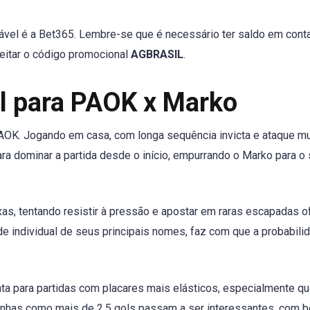
iável é a Bet365. Lembre-se que é necessário ter saldo em cont
eitar o código promocional
AGBRASIL
.
al para PAOK x Marko
PAOK. Jogando em casa, com longa sequência invicta e ataque mu
ara dominar a partida desde o início, empurrando o Marko para o
as, tentando resistir à pressão e apostar em raras escapadas o
e individual de seus principais nomes, faz com que a probabili
ta para partidas com placares mais elásticos, especialmente q
inhas como mais de 2,5 gols passam a ser interessantes, com 