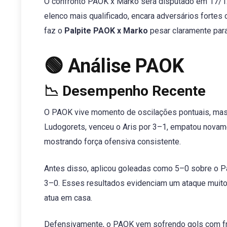
O confronto PAOK x Marko será disputado em 17/1
elenco mais qualificado, encara adversários fortes
faz o
Palpite PAOK x Marko
pesar claramente para
🟢 Análise PAOK
📉 Desempenho Recente
O PAOK vive momento de oscilações pontuais, mas 
Ludogorets, venceu o Aris por 3–1, empatou novame
mostrando força ofensiva consistente.
Antes disso, aplicou goleadas como 5–0 sobre o Pa
3–0. Esses resultados evidenciam um ataque muito 
atua em casa.
Defensivamente, o PAOK vem sofrendo gols com fre