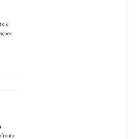
OK x
tações
r
nfronto