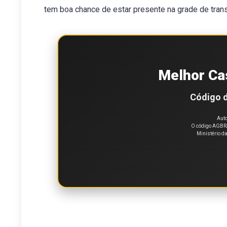
tem boa chance de estar presente na grade de tran
Melhor Ca
Código d
Auto
O código AGBRA
Ministério d