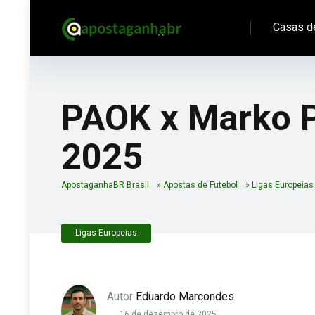
Casas d
PAOK x Marko P
2025
ApostaganhaBR Brasil
»
Apostas de Futebol
»
Ligas Europeias
Ligas Europeias
Autor
Eduardo Marcondes
16 de dezembro de 2025