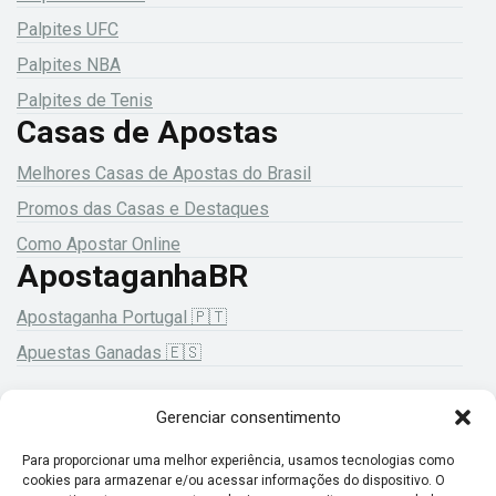
Palpites UFC
Palpites NBA
Palpites de Tenis
Casas de Apostas
Melhores Casas de Apostas do Brasil
Promos das Casas e Destaques
Como Apostar Online
ApostaganhaBR
Apostaganha Portugal 🇵🇹
Apuestas Ganadas 🇪🇸
Gerenciar consentimento
18+ Jogue com responsabilidade!
Para proporcionar uma melhor experiência, usamos tecnologias como
cookies para armazenar e/ou acessar informações do dispositivo. O