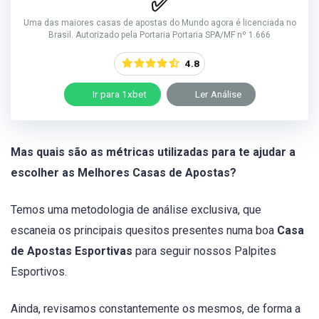
✅
Uma das maiores casas de apostas do Mundo agora é licenciada no
Brasil. Autorizado pela Portaria Portaria SPA/MF nº 1.666
4.8
Ir para 1xbet
Ler Análise
Mas quais são as métricas utilizadas para te ajudar a
escolher as Melhores Casas de Apostas?
Temos uma metodologia de análise exclusiva, que
escaneia os principais quesitos presentes numa boa
Casa
de Apostas Esportivas
para seguir nossos Palpites
Esportivos.
Ainda, revisamos constantemente os mesmos, de forma a