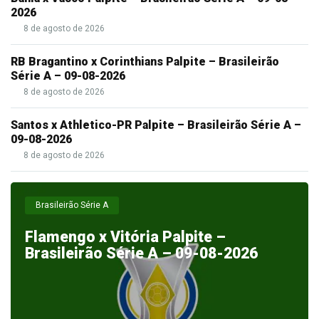
2026
8 de agosto de 2026
RB Bragantino x Corinthians Palpite – Brasileirão
Série A – 09-08-2026
8 de agosto de 2026
Santos x Athletico-PR Palpite – Brasileirão Série A –
09-08-2026
8 de agosto de 2026
Brasileirão Série A
Flamengo x Vitória Palpite –
Brasileirão Série A – 09-08-2026