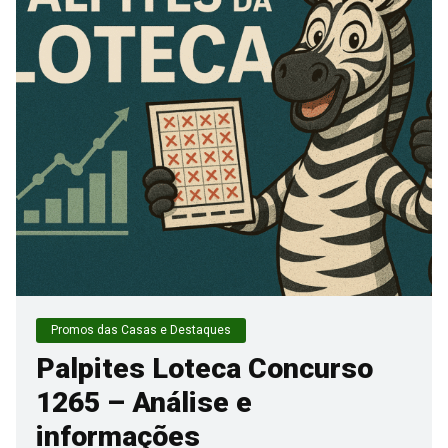
Promos das Casas e Destaques
Palpites Loteca Concurso
1265 – Análise e
informações