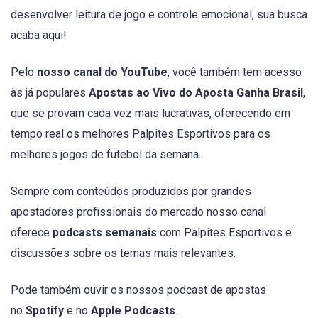
desenvolver leitura de jogo e controle emocional, sua busca
acaba aqui!
Pelo
nosso canal do YouTube
, você também tem acesso
às já populares
Apostas ao Vivo do Aposta Ganha Brasil
,
que se provam cada vez mais lucrativas, oferecendo em
tempo real os melhores Palpites Esportivos para os
melhores jogos de futebol da semana.
Sempre com conteúdos produzidos por grandes
apostadores profissionais do mercado nosso canal
oferece
podcasts semanais
com Palpites Esportivos e
discussões sobre os temas mais relevantes.
Pode também ouvir os nossos podcast de apostas
no
Spotify
e no
Apple Podcasts
.