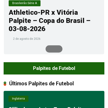
Brasileirão Série A
Athletico-PR x Vitória
Palpite – Copa do Brasil –
03-08-2026
2 de agosto de 2026
Palpites de Futebol
Últimos Palpites de Futebol
Inglaterra