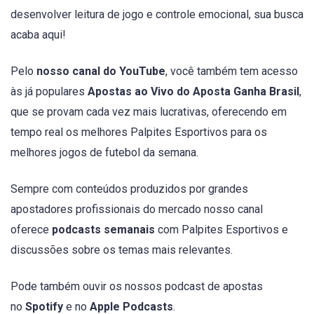
desenvolver leitura de jogo e controle emocional, sua busca
acaba aqui!
Pelo
nosso canal do YouTube
, você também tem acesso
às já populares
Apostas ao Vivo do Aposta Ganha Brasil
,
que se provam cada vez mais lucrativas, oferecendo em
tempo real os melhores Palpites Esportivos para os
melhores jogos de futebol da semana.
Sempre com conteúdos produzidos por grandes
apostadores profissionais do mercado nosso canal
oferece
podcasts semanais
com Palpites Esportivos e
discussões sobre os temas mais relevantes.
Pode também ouvir os nossos podcast de apostas
no
Spotify
e no
Apple Podcasts
.