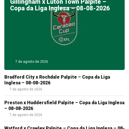
Gillingham x Luton Town Palpite –
Copa da Liga Inglesa – 08-08-2026
7 de agosto de 2026
Bradford City x Rochdale Palpite – Copa da Liga
Inglesa – 08-08-2026
7 de agosto de 2026
Preston x Huddersfield Palpite – Copa da Liga Inglesa
– 08-08-2026
7 de agosto de 2026
Watford x Crawley Palpite – Copa da Liga Inglesa – 08-