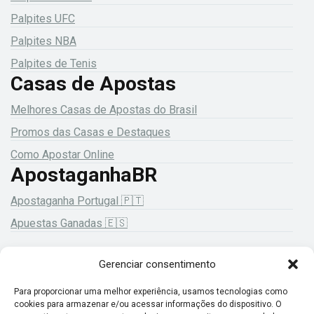
Palpites UFC
Palpites NBA
Palpites de Tenis
Casas de Apostas
Melhores Casas de Apostas do Brasil
Promos das Casas e Destaques
Como Apostar Online
ApostaganhaBR
Apostaganha Portugal 🇵🇹
Apuestas Ganadas 🇪🇸
Gerenciar consentimento
18+ Jogue com responsabilidade!
Para proporcionar uma melhor experiência, usamos tecnologias como
cookies para armazenar e/ou acessar informações do dispositivo. O