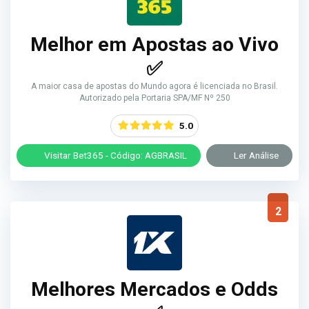
Melhor em Apostas ao Vivo
✅
A maior casa de apostas do Mundo agora é licenciada no Brasil.
Autorizado pela Portaria SPA/MF Nº 250
5.0
Visitar Bet365 - Código: AGBRASIL
Ler Análise
2
Melhores Mercados e Odds