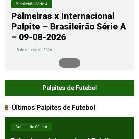
Brasileirão Série A
Palmeiras x Internacional
Palpite – Brasileirão Série A
– 09-08-2026
8 de agosto de 2026
Palpites de Futebol
Últimos Palpites de Futebol
Brasileirão Série A