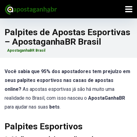
Palpites de Apostas Esportivas
– ApostaganhaBR Brasil
ApostaganhaBR Brasil
Você sabia que 95% dos apostadores tem prejuízo em
seus palpites esportivos nas casas de apostas
online?
As apostas esportivas já são há muito uma
realidade no Brasil, com isso nasceu o
ApostaGanhaBR
para ajudar nas suas
bets
.
Palpites Esportivos