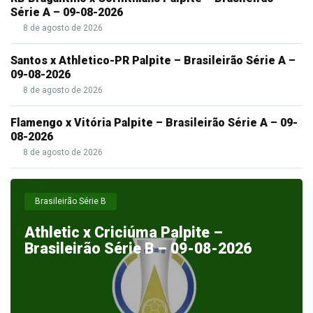
Série A – 09-08-2026
8 de agosto de 2026
Santos x Athletico-PR Palpite – Brasileirão Série A –
09-08-2026
8 de agosto de 2026
Flamengo x Vitória Palpite – Brasileirão Série A – 09-
08-2026
8 de agosto de 2026
Brasileirão Série B
Athletic x Criciúma Palpite –
Brasileirão Série B – 09-08-2026