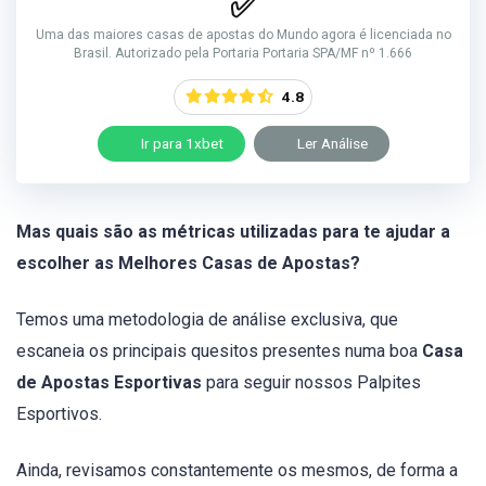
✅
Uma das maiores casas de apostas do Mundo agora é licenciada no
Brasil. Autorizado pela Portaria Portaria SPA/MF nº 1.666
4.8
Ir para 1xbet
Ler Análise
Mas quais são as métricas utilizadas para te ajudar a
escolher as Melhores Casas de Apostas?
Temos uma metodologia de análise exclusiva, que
escaneia os principais quesitos presentes numa boa
Casa
de Apostas Esportivas
para seguir nossos Palpites
Esportivos.
Ainda, revisamos constantemente os mesmos, de forma a