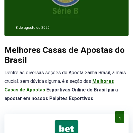
8 de agosto de 2026
Melhores Casas de Apostas do
Brasil
Dentre as diversas seções do Aposta Ganha Brasil, a mais
crucial, sem dúvida alguma, é a seção das
Melhores
Casas de Apostas
Esportivas Online do Brasil para
apostar em nossos Palpites Esportivos
.
1