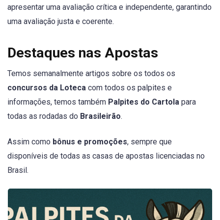
apresentar uma avaliação crítica e independente, garantindo
uma avaliação justa e coerente.
Destaques nas Apostas
Temos semanalmente artigos sobre os todos os
concursos da Loteca
com todos os palpites e
informações, temos também
Palpites do Cartola
para
todas as rodadas do
Brasileirão
.
Assim como
bônus e promoções
, sempre que
disponíveis de todas as casas de apostas licenciadas no
Brasil.