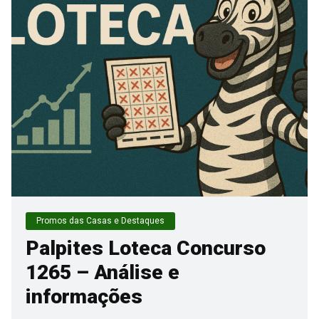
Promos das Casas e Destaques
Palpites Loteca Concurso
1265 – Análise e
informações