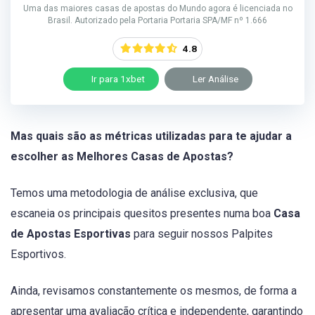
Uma das maiores casas de apostas do Mundo agora é licenciada no
Brasil. Autorizado pela Portaria Portaria SPA/MF nº 1.666
4.8
Ir para 1xbet
Ler Análise
Mas quais são as métricas utilizadas para te ajudar a
escolher as Melhores Casas de Apostas?
Temos uma metodologia de análise exclusiva, que
escaneia os principais quesitos presentes numa boa
Casa
de Apostas Esportivas
para seguir nossos Palpites
Esportivos.
Ainda, revisamos constantemente os mesmos, de forma a
apresentar uma avaliação crítica e independente, garantindo