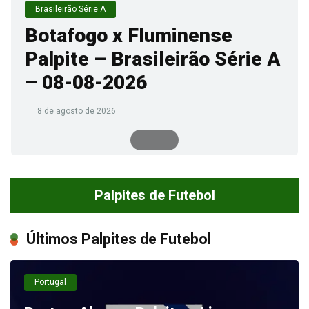
Brasileirão Série A
Botafogo x Fluminense
Palpite – Brasileirão Série A
– 08-08-2026
8 de agosto de 2026
Palpites de Futebol
Últimos Palpites de Futebol
Portugal