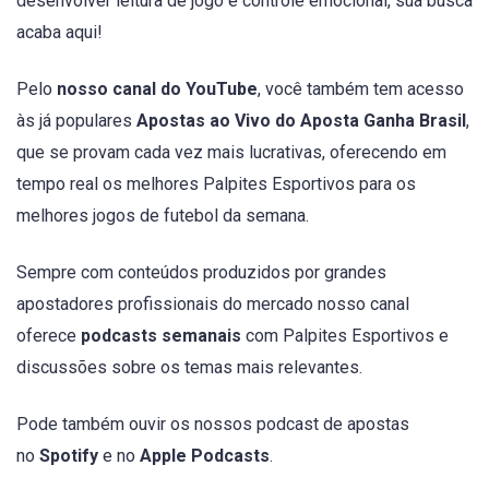
desenvolver leitura de jogo e controle emocional, sua busca
acaba aqui!
Pelo
nosso canal do YouTube
, você também tem acesso
às já populares
Apostas ao Vivo do Aposta Ganha Brasil
,
que se provam cada vez mais lucrativas, oferecendo em
tempo real os melhores Palpites Esportivos para os
melhores jogos de futebol da semana.
Sempre com conteúdos produzidos por grandes
apostadores profissionais do mercado nosso canal
oferece
podcasts semanais
com Palpites Esportivos e
discussões sobre os temas mais relevantes.
Pode também ouvir os nossos podcast de apostas
no
Spotify
e no
Apple Podcasts
.