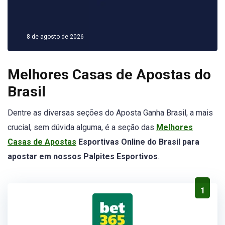
8 de agosto de 2026
Melhores Casas de Apostas do
Brasil
Dentre as diversas seções do Aposta Ganha Brasil, a mais
crucial, sem dúvida alguma, é a seção das
Melhores
Casas de Apostas
Esportivas Online do Brasil para
apostar em nossos Palpites Esportivos
.
1