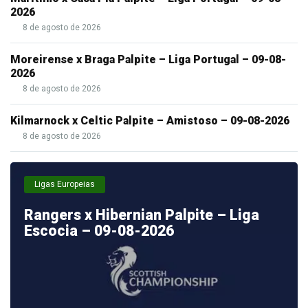
2026
8 de agosto de 2026
Moreirense x Braga Palpite – Liga Portugal – 09-08-
2026
8 de agosto de 2026
Kilmarnock x Celtic Palpite – Amistoso – 09-08-2026
8 de agosto de 2026
Ligas Europeias
Rangers x Hibernian Palpite – Liga
Escocia – 09-08-2026