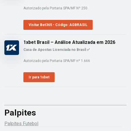
Autorizado pela Portaria SPA/MF Nº 250
Visitar Bet365 - Código: AGBRASIL
1xbet Brasil – Análise Atualizada em 2026
Casa de Apostas Licenciada no Brasil ✅
Autorizado pela Portaria SPA/MF nº 1.666
Ir para 1xbet
Palpites
Palpites Futebol