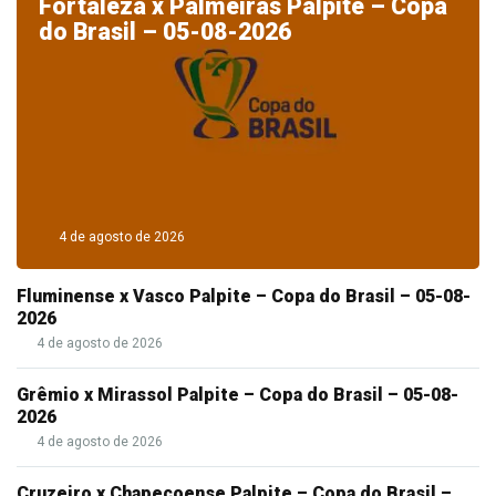
Fortaleza x Palmeiras Palpite – Copa
do Brasil – 05-08-2026
4 de agosto de 2026
Fluminense x Vasco Palpite – Copa do Brasil – 05-08-
2026
4 de agosto de 2026
Grêmio x Mirassol Palpite – Copa do Brasil – 05-08-
2026
4 de agosto de 2026
Cruzeiro x Chapecoense Palpite – Copa do Brasil –