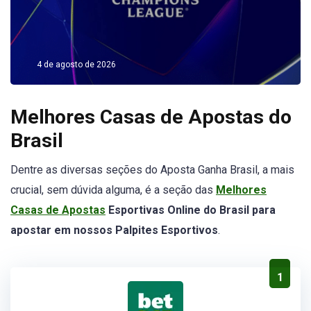
4 de agosto de 2026
Melhores Casas de Apostas do
Brasil
Dentre as diversas seções do Aposta Ganha Brasil, a mais
crucial, sem dúvida alguma, é a seção das
Melhores
Casas de Apostas
Esportivas Online do Brasil para
apostar em nossos Palpites Esportivos
.
1