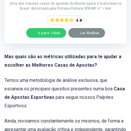
Uma das maiores casas de apostas do Mundo agora é licenciada no
Brasil. Autorizado pela Portaria Portaria SPA/MF nº 1.666
4.8
Ir para 1xbet
Ler Análise
Mas quais são as métricas utilizadas para te ajudar a
escolher as Melhores Casas de Apostas?
Temos uma metodologia de análise exclusiva, que
escaneia os principais quesitos presentes numa boa
Casa
de Apostas Esportivas
para seguir nossos Palpites
Esportivos.
Ainda, revisamos constantemente os mesmos, de forma a
apresentar uma avaliação crítica e independente, garantindo