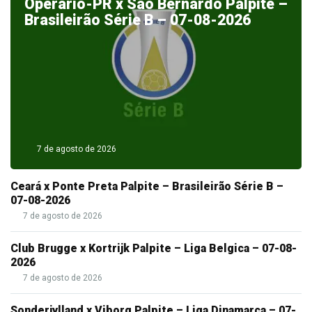
Operário-PR x São Bernardo Palpite –
Brasileirão Série B – 07-08-2026
7 de agosto de 2026
Ceará x Ponte Preta Palpite – Brasileirão Série B –
07-08-2026
7 de agosto de 2026
Club Brugge x Kortrijk Palpite – Liga Belgica – 07-08-
2026
7 de agosto de 2026
Sonderjylland x Viborg Palpite – Liga Dinamarca – 07-