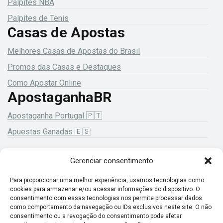
Palpites NBA
Palpites de Tenis
Casas de Apostas
Melhores Casas de Apostas do Brasil
Promos das Casas e Destaques
Como Apostar Online
ApostaganhaBR
Apostaganha Portugal 🇵🇹
Apuestas Ganadas 🇪🇸
Gerenciar consentimento
18+ Jogue com responsabilidade!
Para proporcionar uma melhor experiência, usamos tecnologias como
cookies para armazenar e/ou acessar informações do dispositivo. O
consentimento com essas tecnologias nos permite processar dados
como comportamento da navegação ou IDs exclusivos neste site. O não
consentimento ou a revogação do consentimento pode afetar