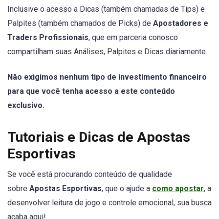
Inclusive o acesso a Dicas (também chamadas de Tips) e
Palpites (também chamados de Picks) de
Apostadores e
Traders Profissionais
, que em parceria conosco
compartilham suas Análises, Palpites e Dicas diariamente.
Não exigimos nenhum tipo de investimento financeiro
para que você tenha acesso a este conteúdo
exclusivo.
Tutoriais e Dicas de Apostas
Esportivas
Se você está procurando conteúdo de qualidade
sobre
Apostas Esportivas
, que o ajude a
como apostar
, a
desenvolver leitura de jogo e controle emocional, sua busca
acaba aqui!