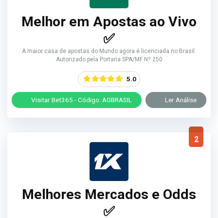
Melhor em Apostas ao Vivo
✅
A maior casa de apostas do Mundo agora é licenciada no Brasil.
Autorizado pela Portaria SPA/MF Nº 250
5.0
Visitar Bet365 - Código: AGBRASIL
Ler Análise
2
Melhores Mercados e Odds
✅