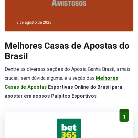
6 de agosto de 2026
Melhores Casas de Apostas do
Brasil
Dentre as diversas seções do Aposta Ganha Brasil, a mais
crucial, sem dúvida alguma, é a seção das
Melhores
Casas de Apostas
Esportivas Online do Brasil para
apostar em nossos Palpites Esportivos
.
1