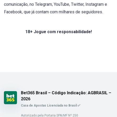
comunicação, no Telegram, YouTube, Twitter, Instagram e
Facebook, que já contam com milhares de seguidores.
18+ Jogue com responsabilidade!
Bet365 Brasil – Código Indicação: AGBRASIL –
2026
Casa de Apostas Licenciada no Brasil ✅
Autorizado pela Portaria SPA/MF Nº 250