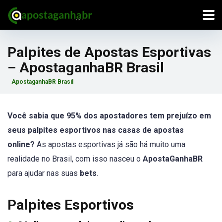
Palpites de Apostas Esportivas
– ApostaganhaBR Brasil
ApostaganhaBR Brasil
Você sabia que 95% dos apostadores tem prejuízo em
seus palpites esportivos nas casas de apostas
online?
As apostas esportivas já são há muito uma
realidade no Brasil, com isso nasceu o
ApostaGanhaBR
para ajudar nas suas
bets
.
Palpites Esportivos