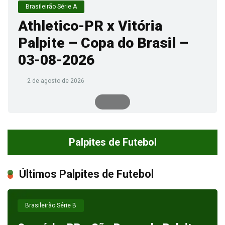
Brasileirão Série A
Athletico-PR x Vitória
Palpite – Copa do Brasil –
03-08-2026
2 de agosto de 2026
Palpites de Futebol
Últimos Palpites de Futebol
Brasileirão Série B