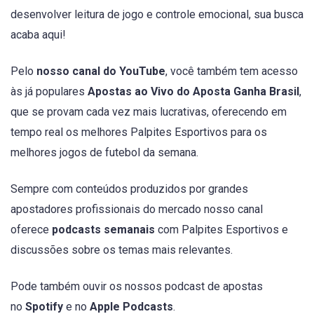
desenvolver leitura de jogo e controle emocional, sua busca
acaba aqui!
Pelo
nosso canal do YouTube
, você também tem acesso
às já populares
Apostas ao Vivo do Aposta Ganha Brasil
,
que se provam cada vez mais lucrativas, oferecendo em
tempo real os melhores Palpites Esportivos para os
melhores jogos de futebol da semana.
Sempre com conteúdos produzidos por grandes
apostadores profissionais do mercado nosso canal
oferece
podcasts semanais
com Palpites Esportivos e
discussões sobre os temas mais relevantes.
Pode também ouvir os nossos podcast de apostas
no
Spotify
e no
Apple Podcasts
.