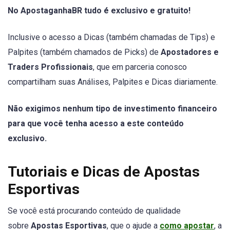
No ApostaganhaBR tudo é exclusivo e gratuito!
Inclusive o acesso a Dicas (também chamadas de Tips) e
Palpites (também chamados de Picks) de
Apostadores e
Traders Profissionais
, que em parceria conosco
compartilham suas Análises, Palpites e Dicas diariamente.
Não exigimos nenhum tipo de investimento financeiro
para que você tenha acesso a este conteúdo
exclusivo.
Tutoriais e Dicas de Apostas
Esportivas
Se você está procurando conteúdo de qualidade
sobre
Apostas Esportivas
, que o ajude a
como apostar
, a