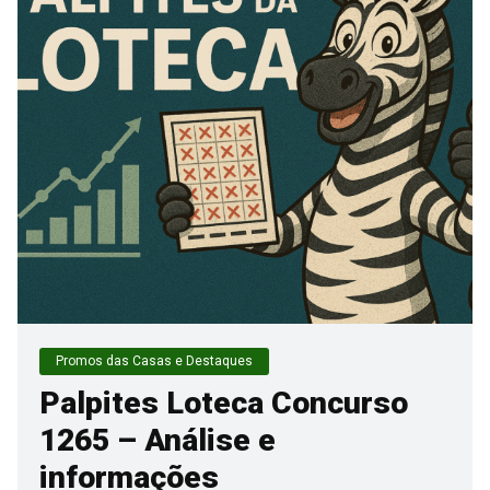
Promos das Casas e Destaques
Palpites Loteca Concurso
1265 – Análise e
informações