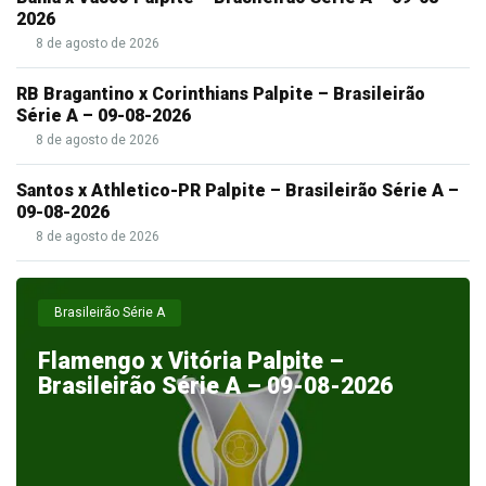
2026
8 de agosto de 2026
RB Bragantino x Corinthians Palpite – Brasileirão
Série A – 09-08-2026
8 de agosto de 2026
Santos x Athletico-PR Palpite – Brasileirão Série A –
09-08-2026
8 de agosto de 2026
Brasileirão Série A
Flamengo x Vitória Palpite –
Brasileirão Série A – 09-08-2026