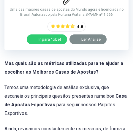
✅
Uma das maiores casas de apostas do Mundo agora é licenciada no
Brasil. Autorizado pela Portaria Portaria SPA/MF nº 1.666
4.8
Ir para 1xbet
Ler Análise
Mas quais são as métricas utilizadas para te ajudar a
escolher as Melhores Casas de Apostas?
Temos uma metodologia de análise exclusiva, que
escaneia os principais quesitos presentes numa boa
Casa
de Apostas Esportivas
para seguir nossos Palpites
Esportivos.
Ainda, revisamos constantemente os mesmos, de forma a