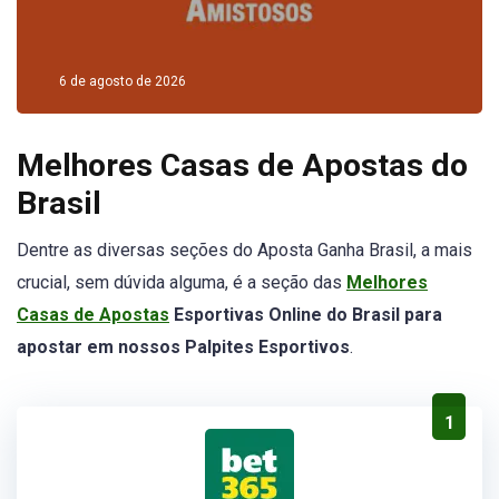
6 de agosto de 2026
Melhores Casas de Apostas do
Brasil
Dentre as diversas seções do Aposta Ganha Brasil, a mais
crucial, sem dúvida alguma, é a seção das
Melhores
Casas de Apostas
Esportivas Online do Brasil para
apostar em nossos Palpites Esportivos
.
1