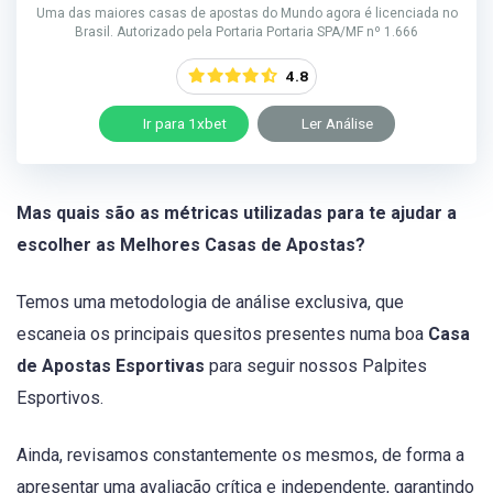
Uma das maiores casas de apostas do Mundo agora é licenciada no
Brasil. Autorizado pela Portaria Portaria SPA/MF nº 1.666
4.8
Ir para 1xbet
Ler Análise
Mas quais são as métricas utilizadas para te ajudar a
escolher as Melhores Casas de Apostas?
Temos uma metodologia de análise exclusiva, que
escaneia os principais quesitos presentes numa boa
Casa
de Apostas Esportivas
para seguir nossos Palpites
Esportivos.
Ainda, revisamos constantemente os mesmos, de forma a
apresentar uma avaliação crítica e independente, garantindo