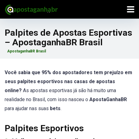
Palpites de Apostas Esportivas
– ApostaganhaBR Brasil
ApostaganhaBR Brasil
Você sabia que 95% dos apostadores tem prejuízo em
seus palpites esportivos nas casas de apostas
online?
As apostas esportivas já são há muito uma
realidade no Brasil, com isso nasceu o
ApostaGanhaBR
para ajudar nas suas
bets
.
Palpites Esportivos