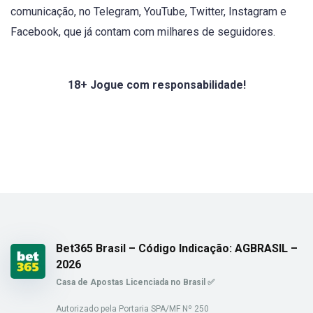
comunicação, no Telegram, YouTube, Twitter, Instagram e
Facebook, que já contam com milhares de seguidores.
18+ Jogue com responsabilidade!
Bet365 Brasil – Código Indicação: AGBRASIL –
2026
Casa de Apostas Licenciada no Brasil ✅
Autorizado pela Portaria SPA/MF Nº 250