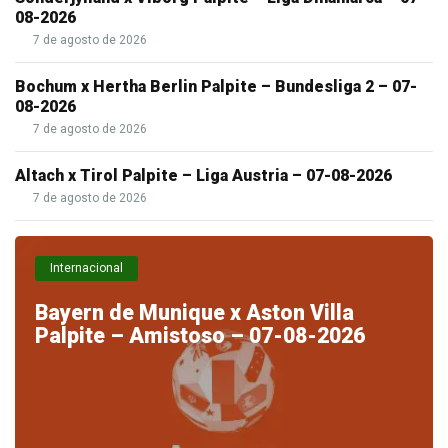
08-2026
7 de agosto de 2026
Bochum x Hertha Berlin Palpite – Bundesliga 2 – 07-
08-2026
7 de agosto de 2026
Altach x Tirol Palpite – Liga Austria – 07-08-2026
7 de agosto de 2026
Internacional
Bayern de Munique x Aston Villa
Palpite – Amistoso – 07-08-2026