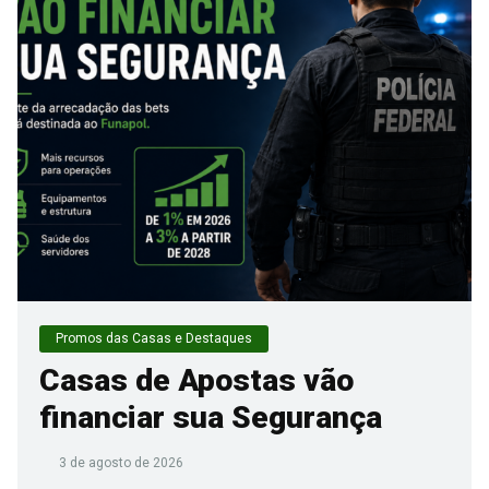
Promos das Casas e Destaques
Casas de Apostas vão
financiar sua Segurança
3 de agosto de 2026