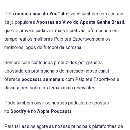
Pelo
nosso canal do YouTube
, você também tem acesso
às já populares
Apostas ao Vivo do Aposta Ganha Brasil
,
que se provam cada vez mais lucrativas, oferecendo em
tempo real os melhores Palpites Esportivos para os
melhores jogos de futebol da semana.
Sempre com conteúdos produzidos por grandes
apostadores profissionais do mercado nosso canal
oferece
podcasts semanais
com Palpites Esportivos e
discussões sobre os temas mais relevantes.
Pode também ouvir os nossos podcast de apostas
no
Spotify
e no
Apple Podcasts
.
Para tal, assine agora as nossas principais plataformas de