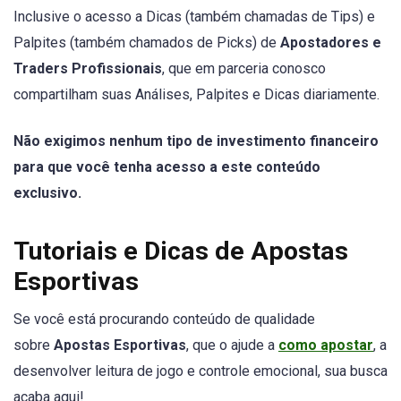
Inclusive o acesso a Dicas (também chamadas de Tips) e
Palpites (também chamados de Picks) de
Apostadores e
Traders Profissionais
, que em parceria conosco
compartilham suas Análises, Palpites e Dicas diariamente.
Não exigimos nenhum tipo de investimento financeiro
para que você tenha acesso a este conteúdo
exclusivo.
Tutoriais e Dicas de Apostas
Esportivas
Se você está procurando conteúdo de qualidade
sobre
Apostas Esportivas
, que o ajude a
como apostar
, a
desenvolver leitura de jogo e controle emocional, sua busca
acaba aqui!