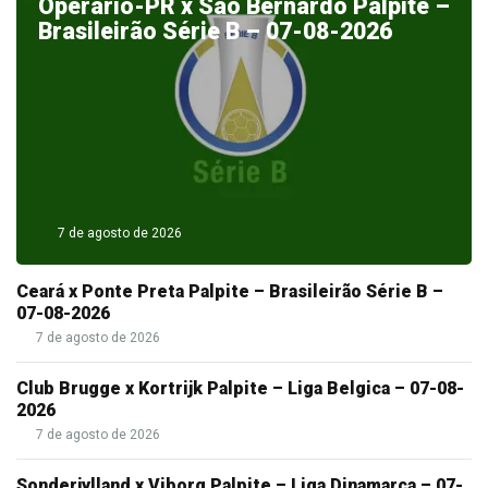
Operário-PR x São Bernardo Palpite –
Brasileirão Série B – 07-08-2026
7 de agosto de 2026
Ceará x Ponte Preta Palpite – Brasileirão Série B –
07-08-2026
7 de agosto de 2026
Club Brugge x Kortrijk Palpite – Liga Belgica – 07-08-
2026
7 de agosto de 2026
Sonderjylland x Viborg Palpite – Liga Dinamarca – 07-