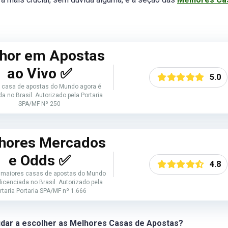
hor em Apostas
ao Vivo ✅
5.0
 casa de apostas do Mundo agora é
da no Brasil. Autorizado pela Portaria
SPA/MF Nº 250
hores Mercados
e Odds ✅
4.8
maiores casas de apostas do Mundo
licenciada no Brasil. Autorizado pela
rtaria Portaria SPA/MF nº 1.666
ajudar a escolher as Melhores Casas de Apostas?