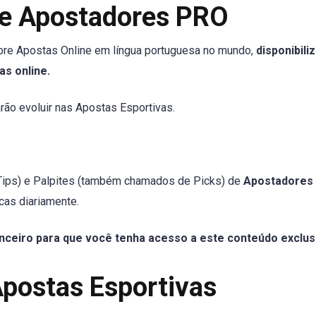
de Apostadores PRO
obre Apostas Online em língua portuguesa no mundo,
disponibil
as online.
farão evoluir nas Apostas Esportivas.
Tips) e Palpites (também chamados de Picks) de
Apostadores 
cas diariamente.
nceiro para que você tenha acesso a este conteúdo exclus
Apostas Esportivas