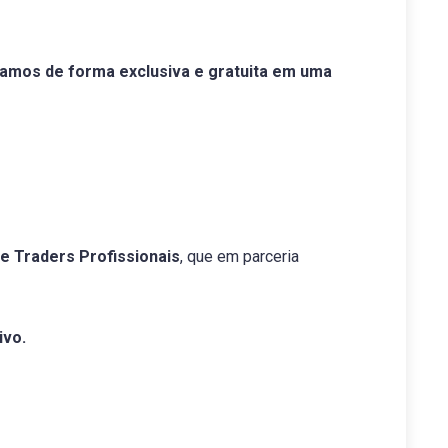
izamos de forma exclusiva e gratuita em uma
e Traders Profissionais
, que em parceria
ivo.