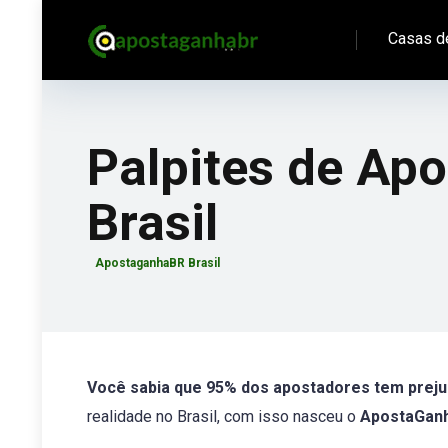
Casas d
Palpites de Ap
Brasil
ApostaganhaBR Brasil
Você sabia que 95% dos apostadores tem prejuí
realidade no Brasil, com isso nasceu o
ApostaGan