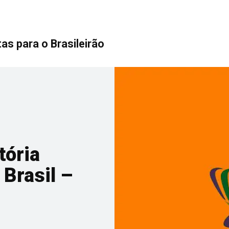
as para o Brasileirão
tória
 Brasil –