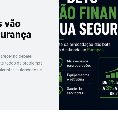
s vão
gurança
arecer no debate
nte todos os problemas
ntaristas, autoridades e