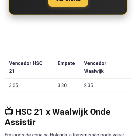
Vencedor HSC
Empate
Vencedor
21
Waalwijk
3.05
3.30
2.35
📺 HSC 21 x Waalwijk Onde
Assistir
Em jogos de copa na Holanda, a transmissão pode variar