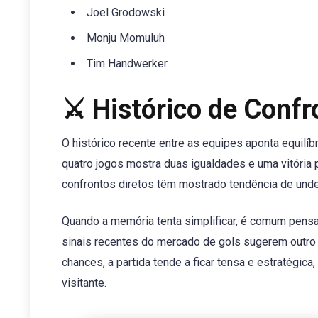
Joel Grodowski
Monju Momuluh
Tim Handwerker
⚔️ Histórico de Conf
O histórico recente entre as equipes aponta equilíbr
quatro jogos mostra duas igualdades e uma vitória 
confrontos diretos têm mostrado tendência de under
Quando a memória tenta simplificar, é comum pensar
sinais recentes do mercado de gols sugerem outro c
chances, a partida tende a ficar tensa e estratégica,
visitante.