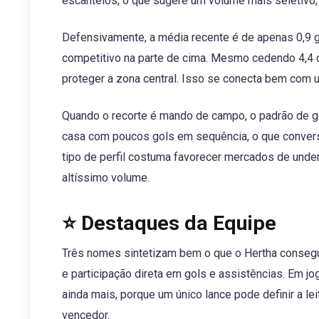
escanteios, o que sugere um volume mais seletivo,
Defensivamente, a média recente é de apenas 0,9 g
competitivo na parte de cima. Mesmo cedendo 4,4 c
proteger a zona central. Isso se conecta bem com u
Quando o recorte é mando de campo, o padrão de gol
casa com poucos gols em sequência, o que conversa
tipo de perfil costuma favorecer mercados de unde
altíssimo volume.
⭐ Destaques da Equipe
Três nomes sintetizam bem o que o Hertha consegue
e participação direta em gols e assistências. Em j
ainda mais, porque um único lance pode definir a l
vencedor.