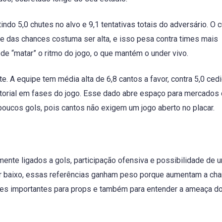
ndo 5,0 chutes no alvo e 9,1 tentativas totais do adversário. O 
e das chances costuma ser alta, e isso pesa contra times mais
e “matar” o ritmo do jogo, o que mantém o under vivo.
. A equipe tem média alta de 6,8 cantos a favor, contra 5,0 cedi
ritorial em fases do jogo. Esse dado abre espaço para mercados
oucos gols, pois cantos não exigem um jogo aberto no placar.
ente ligados a gols, participação ofensiva e possibilidade de 
ar baixo, essas referências ganham peso porque aumentam a cha
s importantes para props e também para entender a ameaça d