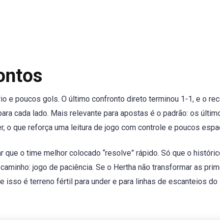
rontos
io e poucos gols. O último confronto direto terminou 1-1, e o re
para cada lado. Mais relevante para apostas é o padrão: os últim
, o que reforça uma leitura de jogo com controle e poucos espa
 que o time melhor colocado “resolve” rápido. Só que o históric
aminho: jogo de paciência. Se o Hertha não transformar as prim
 e isso é terreno fértil para under e para linhas de escanteios do