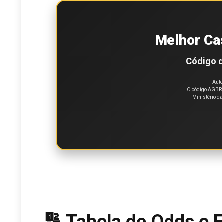
Melhor Ca
Código d
Auto
O código AGBRA
Ministério d
🔢 Tabela de Odds e 