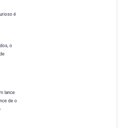
curioso é
dos, o
 de
um lance
nce de o
o