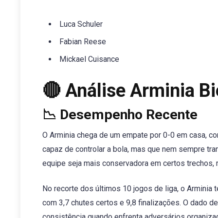
Luca Schuler
Fabian Reese
Mickael Cuisance
🔴 Análise Arminia Bi
📉 Desempenho Recente
O Arminia chega de um empate por 0-0 em casa, com
capaz de controlar a bola, mas que nem sempre tra
equipe seja mais conservadora em certos trechos, re
No recorte dos últimos 10 jogos de liga, o Arminia t
com 3,7 chutes certos e 9,8 finalizações. O dado d
consistência quando enfrenta adversários organiza