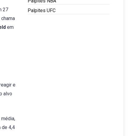
Palpites NBA
m 27
Palpites UFC
s chama
eld
em
eagir e
o alvo
m média,
 de 4,4