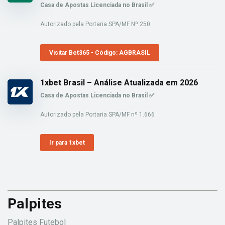
Casa de Apostas Licenciada no Brasil ✅
Autorizado pela Portaria SPA/MF Nº 250
Visitar Bet365 - Código: AGBRASIL
1xbet Brasil – Análise Atualizada em 2026
Casa de Apostas Licenciada no Brasil ✅
Autorizado pela Portaria SPA/MF nº 1.666
Ir para 1xbet
Palpites
Palpites Futebol