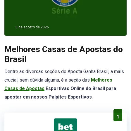
8 de agosto de 2026
Melhores Casas de Apostas do
Brasil
Dentre as diversas seções do Aposta Ganha Brasil, a mais
crucial, sem dúvida alguma, é a seção das
Melhores
Casas de Apostas
Esportivas Online do Brasil para
apostar em nossos Palpites Esportivos
.
1