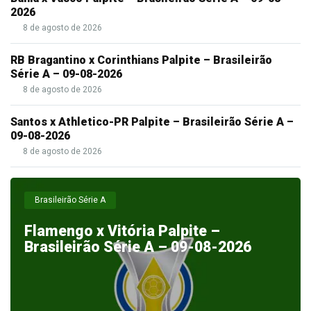
2026
8 de agosto de 2026
RB Bragantino x Corinthians Palpite – Brasileirão
Série A – 09-08-2026
8 de agosto de 2026
Santos x Athletico-PR Palpite – Brasileirão Série A –
09-08-2026
8 de agosto de 2026
Brasileirão Série A
Flamengo x Vitória Palpite –
Brasileirão Série A – 09-08-2026