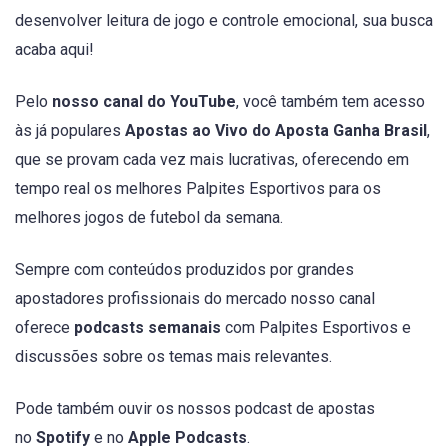
desenvolver leitura de jogo e controle emocional, sua busca
acaba aqui!
Pelo
nosso canal do YouTube
, você também tem acesso
às já populares
Apostas ao Vivo do Aposta Ganha Brasil
,
que se provam cada vez mais lucrativas, oferecendo em
tempo real os melhores Palpites Esportivos para os
melhores jogos de futebol da semana.
Sempre com conteúdos produzidos por grandes
apostadores profissionais do mercado nosso canal
oferece
podcasts semanais
com Palpites Esportivos e
discussões sobre os temas mais relevantes.
Pode também ouvir os nossos podcast de apostas
no
Spotify
e no
Apple Podcasts
.