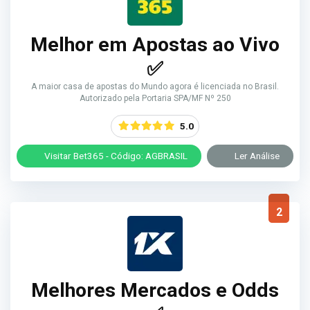
Melhor em Apostas ao Vivo
✅
A maior casa de apostas do Mundo agora é licenciada no Brasil.
Autorizado pela Portaria SPA/MF Nº 250
5.0
Visitar Bet365 - Código: AGBRASIL
Ler Análise
2
Melhores Mercados e Odds