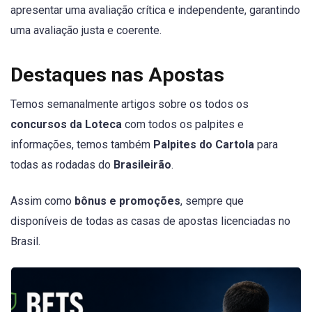
apresentar uma avaliação crítica e independente, garantindo
uma avaliação justa e coerente.
Destaques nas Apostas
Temos semanalmente artigos sobre os todos os
concursos da Loteca
com todos os palpites e
informações, temos também
Palpites do Cartola
para
todas as rodadas do
Brasileirão
.
Assim como
bônus e promoções
, sempre que
disponíveis de todas as casas de apostas licenciadas no
Brasil.