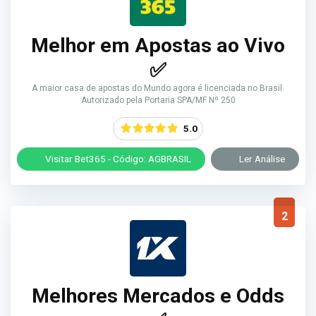
Melhor em Apostas ao Vivo
✅
A maior casa de apostas do Mundo agora é licenciada no Brasil.
Autorizado pela Portaria SPA/MF Nº 250
5.0
Visitar Bet365 - Código: AGBRASIL
Ler Análise
2
Melhores Mercados e Odds