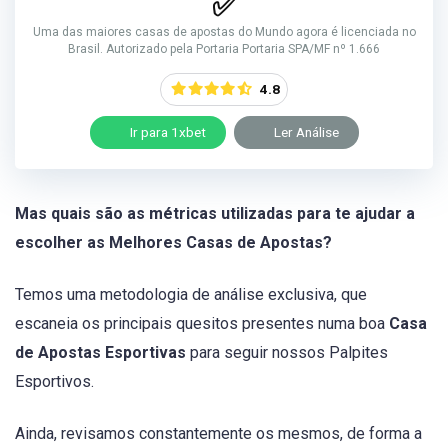
✅
Uma das maiores casas de apostas do Mundo agora é licenciada no
Brasil. Autorizado pela Portaria Portaria SPA/MF nº 1.666
4.8
Ir para 1xbet
Ler Análise
Mas quais são as métricas utilizadas para te ajudar a
escolher as Melhores Casas de Apostas?
Temos uma metodologia de análise exclusiva, que
escaneia os principais quesitos presentes numa boa
Casa
de Apostas Esportivas
para seguir nossos Palpites
Esportivos.
Ainda, revisamos constantemente os mesmos, de forma a