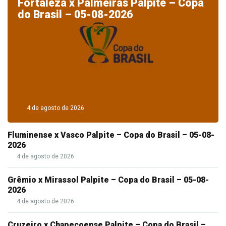
Fortaleza x Palmeiras Palpite – Copa
do Brasil – 05-08-2026
4 de agosto de 2026
Fluminense x Vasco Palpite – Copa do Brasil – 05-08-
2026
4 de agosto de 2026
Grêmio x Mirassol Palpite – Copa do Brasil – 05-08-
2026
4 de agosto de 2026
Cruzeiro x Chapecoense Palpite – Copa do Brasil –