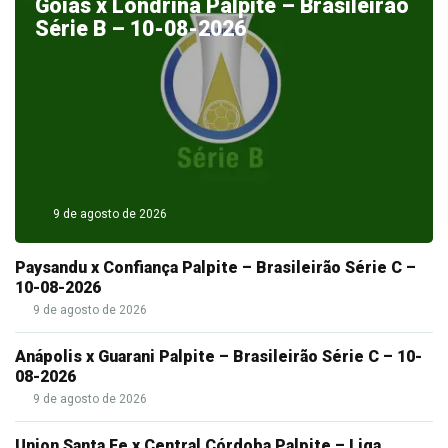
Goiás x Londrina Palpite – Brasileirão
Série B – 10-08-2026
9 de agosto de 2026
Paysandu x Confiança Palpite – Brasileirão Série C –
10-08-2026
9 de agosto de 2026
Anápolis x Guarani Palpite – Brasileirão Série C – 10-
08-2026
9 de agosto de 2026
Union Santa Fe x Central Córdoba Palpite – Liga