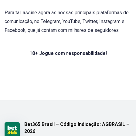
Para tal, assine agora as nossas principais plataformas de
comunicação, no Telegram, YouTube, Twitter, Instagram e
Facebook, que já contam com milhares de seguidores.
18+ Jogue com responsabilidade!
Bet365 Brasil – Código Indicação: AGBRASIL –
2026