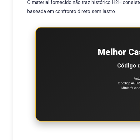
O material fornecido não traz histórico H2H consist
baseada em confronto direto sem lastro.
Melhor Ca
Código d
Auto
O código AGBRA
Ministério d