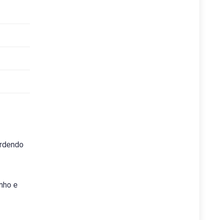
erdendo
inho e