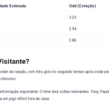
idade Estimada
Odd (Cotação)
3.23
2.94
2.86
isitante?
 poder de reação, com três gols no segundo tempo após estar p
 ofensivo.
formação importante. O time terá voltas relevantes. Tony, Paul
 um jogo difícil fora de casa.