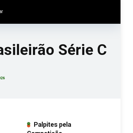
ar
sileirão Série C
026
Palpites pela