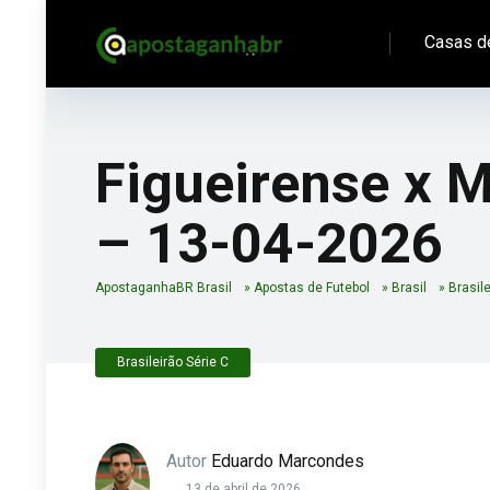
Casas d
Figueirense x M
– 13-04-2026
ApostaganhaBR Brasil
»
Apostas de Futebol
»
Brasil
»
Brasile
Brasileirão Série C
Autor
Eduardo Marcondes
13 de abril de 2026