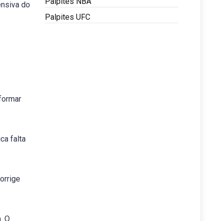
Palpites NBA
ensiva do
Palpites UFC
sformar
ca falta
orrige
. O