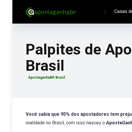
Casas d
Palpites de Ap
Brasil
ApostaganhaBR Brasil
Você sabia que 95% dos apostadores tem prejuí
realidade no Brasil, com isso nasceu o
ApostaGan