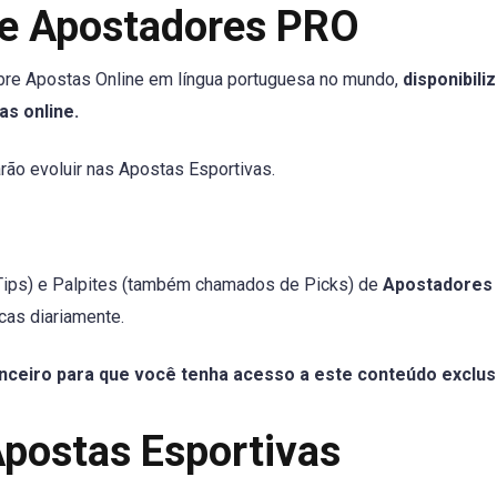
de Apostadores PRO
obre Apostas Online em língua portuguesa no mundo,
disponibil
as online.
farão evoluir nas Apostas Esportivas.
Tips) e Palpites (também chamados de Picks) de
Apostadores 
cas diariamente.
nceiro para que você tenha acesso a este conteúdo exclus
Apostas Esportivas