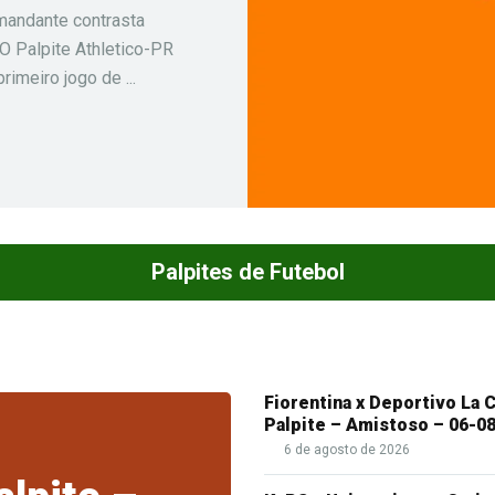
mandante contrasta
 O Palpite Athletico-PR
rimeiro jogo de ...
Palpites de Futebol
Fiorentina x Deportivo La 
Palpite – Amistoso – 06-0
6 de agosto de 2026