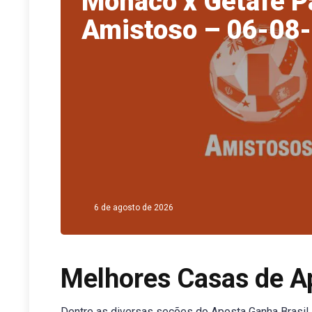
Monaco x Getafe Pa
Amistoso – 06-08
6 de agosto de 2026
Melhores Casas de Ap
Dentre as diversas seções do Aposta Ganha Brasil,