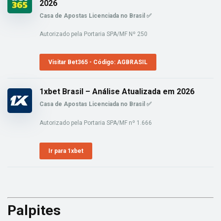
2026
Casa de Apostas Licenciada no Brasil ✅
Autorizado pela Portaria SPA/MF Nº 250
Visitar Bet365 - Código: AGBRASIL
1xbet Brasil – Análise Atualizada em 2026
Casa de Apostas Licenciada no Brasil ✅
Autorizado pela Portaria SPA/MF nº 1.666
Ir para 1xbet
Palpites