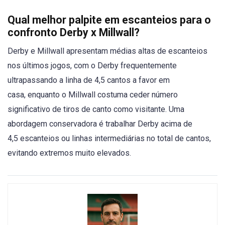
Qual melhor palpite em escanteios para o
confronto Derby x Millwall?
Derby e Millwall apresentam médias altas de escanteios
nos últimos jogos, com o Derby frequentemente
ultrapassando a linha de 4,5 cantos a favor em
casa, enquanto o Millwall costuma ceder número
significativo de tiros de canto como visitante. Uma
abordagem conservadora é trabalhar Derby acima de
4,5 escanteios ou linhas intermediárias no total de cantos,
evitando extremos muito elevados.