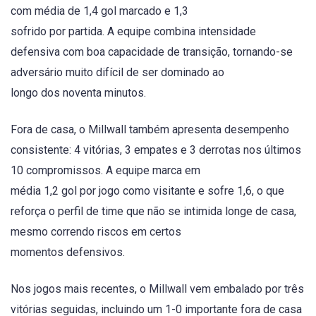
com média de 1,4 gol marcado e 1,3
sofrido por partida. A equipe combina intensidade
defensiva com boa capacidade de transição, tornando-se
adversário muito difícil de ser dominado ao
longo dos noventa minutos.
Fora de casa, o Millwall também apresenta desempenho
consistente: 4 vitórias, 3 empates e 3 derrotas nos últimos
10 compromissos. A equipe marca em
média 1,2 gol por jogo como visitante e sofre 1,6, o que
reforça o perfil de time que não se intimida longe de casa,
mesmo correndo riscos em certos
momentos defensivos.
Nos jogos mais recentes, o Millwall vem embalado por três
vitórias seguidas, incluindo um 1-0 importante fora de casa