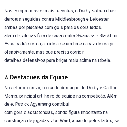
Nos compromissos mais recentes, o Derby sofreu duas
derrotas seguidas contra Middlesbrough e Leicester,
ambas por placares com gols para os dois lados,
além de vitórias fora de casa contra Swansea e Blackburn.
Esse padrão reforça a ideia de um time capaz de reagir
ofensivamente, mas que precisa corrigir
detalhes defensivos para brigar mais acima na tabela.
⭐ Destaques da Equipe
No setor ofensivo, o grande destaque do Derby é Carlton
Morris, principal artilheiro da equipe na competição. Além
dele, Patrick Agyemang contribui
com gols e assistências, sendo figura importante na
construção de jogadas. Joe Ward, atuando pelos lados, se