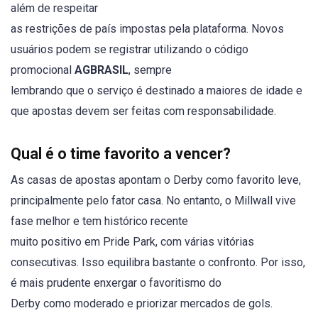
além de respeitar
as restrições de país impostas pela plataforma. Novos
usuários podem se registrar utilizando o código
promocional
AGBRASIL
, sempre
lembrando que o serviço é destinado a maiores de idade e
que apostas devem ser feitas com responsabilidade.
Qual é o time favorito a vencer?
As casas de apostas apontam o Derby como favorito leve,
principalmente pelo fator casa. No entanto, o Millwall vive
fase melhor e tem histórico recente
muito positivo em Pride Park, com várias vitórias
consecutivas. Isso equilibra bastante o confronto. Por isso,
é mais prudente enxergar o favoritismo do
Derby como moderado e priorizar mercados de gols.