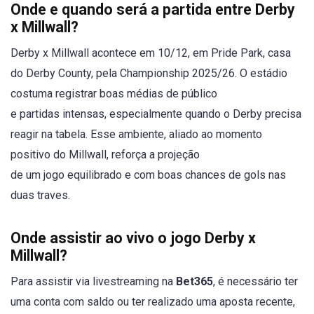
Onde e quando será a partida entre Derby
x Millwall?
Derby x Millwall acontece em 10/12, em Pride Park, casa
do Derby County, pela Championship 2025/26. O estádio
costuma registrar boas médias de público
e partidas intensas, especialmente quando o Derby precisa
reagir na tabela. Esse ambiente, aliado ao momento
positivo do Millwall, reforça a projeção
de um jogo equilibrado e com boas chances de gols nas
duas traves.
Onde assistir ao vivo o jogo Derby x
Millwall?
Para assistir via livestreaming na
Bet365
, é necessário ter
uma conta com saldo ou ter realizado uma aposta recente,