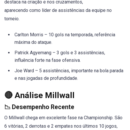
destaca na criação e nos cruzamentos,
aparecendo como líder de assistências da equipe no
torneio.
Carlton Morris – 10 gols na temporada, referência
máxima do ataque.
Patrick Agyemang – 3 gols e 3 assistências,
influência forte na fase ofensiva.
Joe Ward – 5 assistências, importante na bola parada
e nas jogadas de profundidade.
🔴 Análise Millwall
📉 Desempenho Recente
O Millwall chega em excelente fase na Championship. São
6 vitórias, 2 derrotas e 2 empates nos últimos 10 jogos,