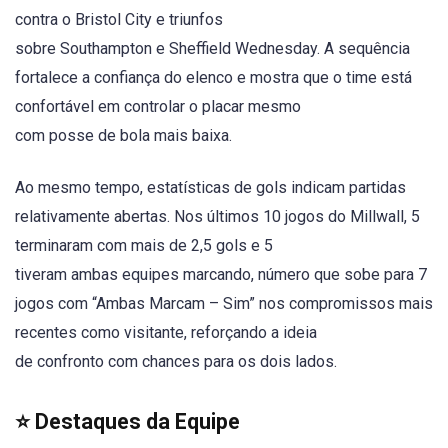
contra o Bristol City e triunfos
sobre Southampton e Sheffield Wednesday. A sequência
fortalece a confiança do elenco e mostra que o time está
confortável em controlar o placar mesmo
com posse de bola mais baixa.
Ao mesmo tempo, estatísticas de gols indicam partidas
relativamente abertas. Nos últimos 10 jogos do Millwall, 5
terminaram com mais de 2,5 gols e 5
tiveram ambas equipes marcando, número que sobe para 7
jogos com “Ambas Marcam – Sim” nos compromissos mais
recentes como visitante, reforçando a ideia
de confronto com chances para os dois lados.
⭐ Destaques da Equipe