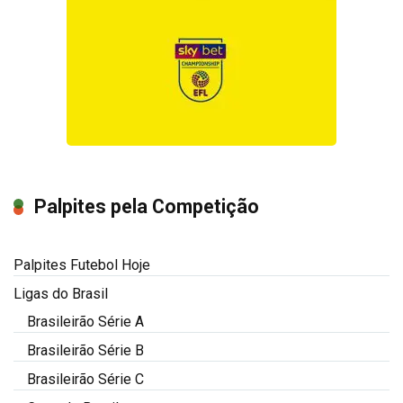
Palpites pela Competição
Palpites Futebol Hoje
Ligas do Brasil
Brasileirão Série A
Brasileirão Série B
Brasileirão Série C