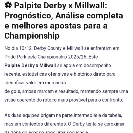
⚽ Palpite Derby x Millwall:
Prognóstico, Análise completa
e melhores apostas para a
Championship
No dia 10/12, Derby County e Millwall se enfrentam em
Pride Park pela Championship 2025/26. Este
Palpite Derby x Millwall
se apoia em desempenho
recente, estatísticas ofensivas e histórico direto para
identificar valor em mercados
de gols, ambas marcam e resultado, mantendo sempre uma
visão coerente do roteiro mais provável para o confronto.
As duas equipes brigam na parte intermediária da tabela,
mas em contextos diferentes. O Derby tenta se aproximar
da zona de acesso após uma sequência