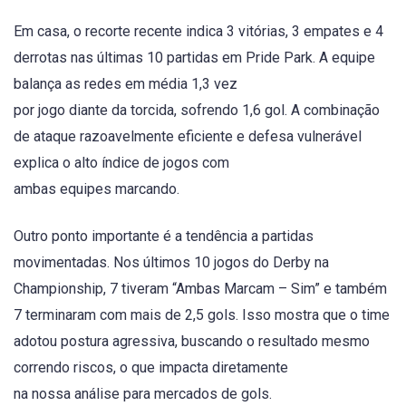
Em casa, o recorte recente indica 3 vitórias, 3 empates e 4
derrotas nas últimas 10 partidas em Pride Park. A equipe
balança as redes em média 1,3 vez
por jogo diante da torcida, sofrendo 1,6 gol. A combinação
de ataque razoavelmente eficiente e defesa vulnerável
explica o alto índice de jogos com
ambas equipes marcando.
Outro ponto importante é a tendência a partidas
movimentadas. Nos últimos 10 jogos do Derby na
Championship, 7 tiveram “Ambas Marcam – Sim” e também
7 terminaram com mais de 2,5 gols. Isso mostra que o time
adotou postura agressiva, buscando o resultado mesmo
correndo riscos, o que impacta diretamente
na nossa análise para mercados de gols.