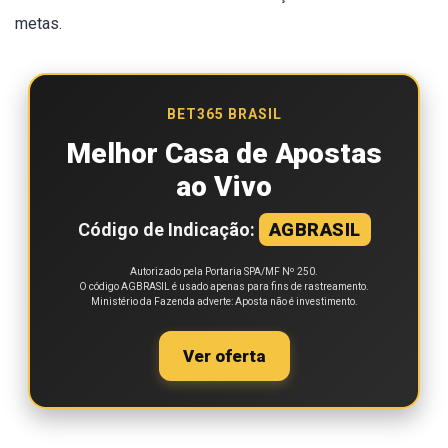
metas.
BET365 BRASIL
Melhor Casa de Apostas
ao Vivo
Código de Indicação:
AGBRASIL
Autorizado pela Portaria SPA/MF Nº 250.
O código AGBRASIL é usado apenas para fins de rastreamento.
Ministério da Fazenda adverte: Aposta não é investimento.
Ver oferta