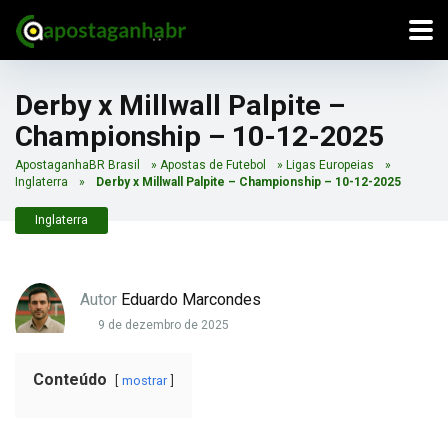
Derby x Millwall Palpite –
Championship – 10-12-2025
ApostaganhaBR Brasil
»
Apostas de Futebol
»
Ligas Europeias
»
Inglaterra
»
Derby x Millwall Palpite – Championship – 10-12-2025
Inglaterra
Autor
Eduardo Marcondes
9 de dezembro de 2025
Conteúdo
mostrar