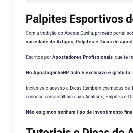
Palpites Esportivos 
Com a tradição do Aposta Ganha, primeiro portal s
variedade de Artigos, Palpites e Dicas de apost
Escritos por
Apostadores Profissionais
, que te 
No ApostaganhaBR tudo é exclusivo e gratuito!
Inclusive o acesso a Dicas (também chamadas de 
conosco compartilham suas Análises, Palpites e Di
Não exigimos nenhum tipo de investimento fina
Tutoriais e Dicas de 