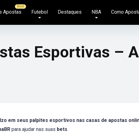
e Apostas
Futebol
Destaques
NBA
Como Apost
ostas Esportivas –
zo em seus palpites esportivos nas casas de apostas onl
haBR
para ajudar nas suas
bets
.