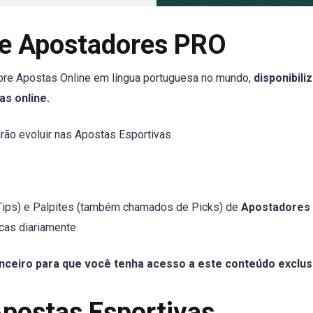
de Apostadores PRO
obre Apostas Online em língua portuguesa no mundo,
disponibil
as online.
farão evoluir nas Apostas Esportivas.
Tips) e Palpites (também chamados de Picks) de
Apostadores 
cas diariamente.
nceiro para que você tenha acesso a este conteúdo exclus
Apostas Esportivas