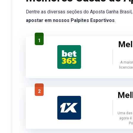
Dentre as diversas seções do Aposta Ganha Brasil,
apostar em nossos Palpites Esportivos
.
1
Mel
A maior
licencia
2
Mel
Uma das 
agora é 
Po