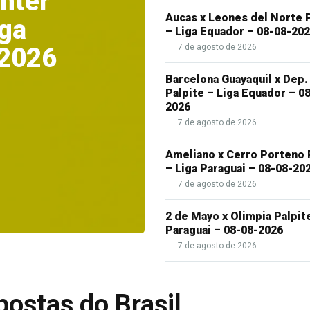
Inter
Aucas x Leones del Norte 
iga
– Liga Equador – 08-08-20
7 de agosto de 2026
-2026
Barcelona Guayaquil x Dep.
Palpite – Liga Equador – 0
2026
7 de agosto de 2026
Ameliano x Cerro Porteno 
– Liga Paraguai – 08-08-20
7 de agosto de 2026
2 de Mayo x Olimpia Palpite
Paraguai – 08-08-2026
7 de agosto de 2026
ostas do Brasil