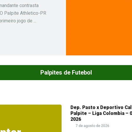
mandante contrasta
 O Palpite Athletico-PR
rimeiro jogo de ...
Palpites de Futebol
Dep. Pasto x Deportivo Cal
Palpite – Liga Colombia – 
2026
7 de agosto de 2026