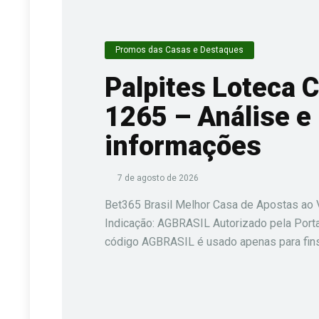
Promos das Casas e Destaques
Palpites Loteca 
1265 – Análise e
informações
7 de agosto de 2026
Bet365 Brasil Melhor Casa de Apostas ao 
Indicação: AGBRASIL Autorizado pela Port
código AGBRASIL é usado apenas para fins 