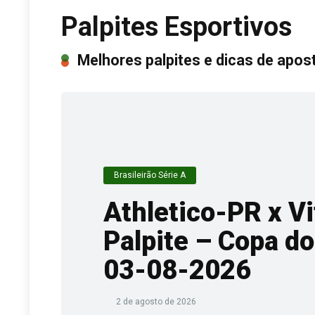
Palpites Esportivos
Melhores palpites e dicas de apost
Brasileirão Série A
Athletico-PR x Vi
Palpite – Copa do
03-08-2026
2 de agosto de 2026