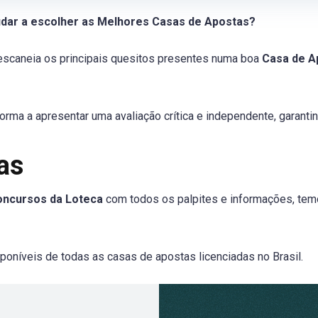
ajudar a escolher as Melhores Casas de Apostas?
escaneia os principais quesitos presentes numa boa
Casa de A
ma a apresentar uma avaliação crítica e independente, garantin
as
oncursos da Loteca
com todos os palpites e informações, t
poníveis de todas as casas de apostas licenciadas no Brasil.